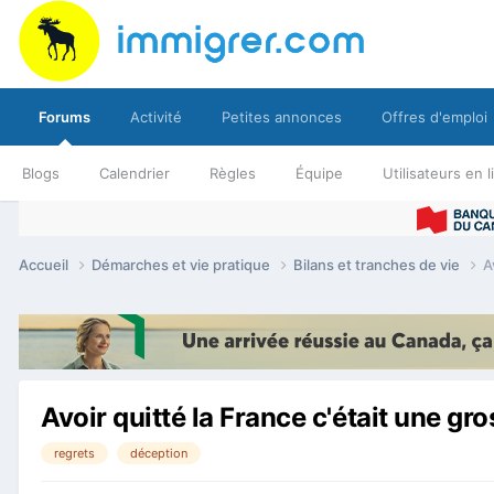
Forums
Activité
Petites annonces
Offres d'emploi
Blogs
Calendrier
Règles
Équipe
Utilisateurs en 
Accueil
Démarches et vie pratique
Bilans et tranches de vie
A
Avoir quitté la France c'était une gro
regrets
déception