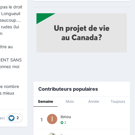
pas le droit
à Longueuil
beaucoup....
rudes (lui
on
être au
NENT SANS
onnez moi
 le nombre
Contributeurs populaires
ns mieux
Semaine
Mois
Année
Toujours
ibnou
2
eci
1
2