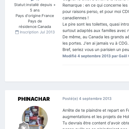
Statut:
installé depuis +
Remarque : en
ce
qui
concerne
les
5 ans
pour raisons perso, et pour
moi
CD
Pays d'origine:
France
canadiennes
!
Pays de
Le
pire
sont
les
toilettes, quasi int
résidence:
Canada
surtout adaptés
aux
familles avec n
Inscription
Jul 2013
De même, au Canada
les
grands aé
les
portes. J'en ai jamais vu à CDG..
Bref, seriez
vous
un
parisien
un
peu 
Modifié
4 septembre 2013
par Gaël
PHINACHAR
Posté(e)
4 septembre 2013
Arrête de te plaindre et repart en Fr
augmentations et les projets de Holland
Tu devrais être content d'avoir obten