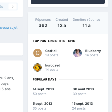
és
0
Réponses
Created
Dernière réponse
362
12 a
11 a
veau sujet
TOP POSTERS IN THIS TOPIC
CatHell
Blueberry
19 posts
14 posts
kuroczyd
14 posts
ou 2 ans,
POPULAR DAYS
 pays.
 5 ans.
14 sept. 2013
30 août 2013
50 posts
39 posts
5 sept. 2013
15 sept. 2013
35 posts
24 posts