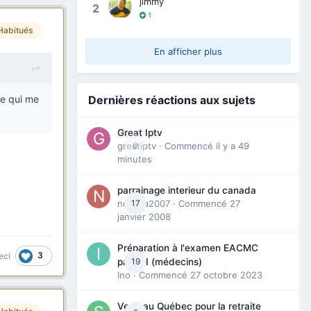
jimmy
2
1
Habitués
En afficher plus
Dernières réactions aux sujets
 ce qui me
Great Iptv
greatiptv
0
· Commencé
il y a 49
minutes
parrainage interieur du canada
nedjma2007
17
· Commencé
27
janvier 2008
Préparation à l'examen EACMC
3
eci
19
partie I (médecins)
Ino
· Commencé
27 octobre 2023
Venir au Québec pour la retraite