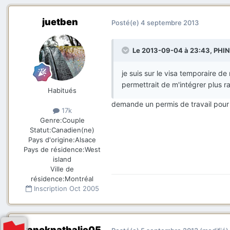
juetben
Posté(e)
4 septembre 2013
Le 2013-09-04 à 23:43, PHIN
je suis sur le visa temporaire de
permettrait de m'intégrer plus ra
Habitués
demande un permis de travail pour co
17k
Genre:
Couple
Statut:
Canadien(ne)
Pays d'origine:
Alsace
Pays de résidence:
West
island
Ville de
résidence:
Montréal
Inscription
Oct 2005
francknathalie05