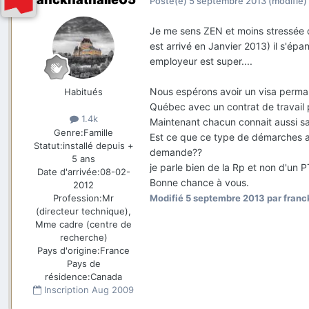
Posté(e)
5 septembre 2013
(modifié)
Je me sens ZEN et moins stressée q
est arrivé en Janvier 2013) il s'épan
employeur est super....
Nous espérons avoir un visa permane
Habitués
Québec avec un contrat de travail 
1.4k
Maintenant chacun connait aussi sa 
Genre:
Famille
Est ce que ce type de démarches au
Statut:
installé depuis +
demande??
5 ans
je parle bien de la Rp et non d'un P
Date d'arrivée:
08-02-
Bonne chance à vous.
2012
Profession:
Mr
Modifié
5 septembre 2013
par franc
(directeur technique),
Mme cadre (centre de
recherche)
Pays d'origine:
France
Pays de
résidence:
Canada
Inscription
Aug 2009