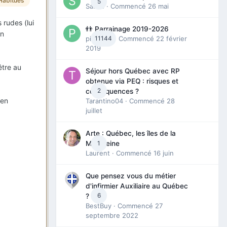
Habitués
5
Sab74
· Commencé
26 mai
s rudes (lui
👬 Parrainage 2019-2026
on
piinoush
11144
· Commencé
22 février
2019
être au
Séjour hors Québec avec RP
obtenue via PEQ : risques et
2
conséquences ?
 en
Tarantino04
· Commencé
28
juillet
Arte : Québec, les îles de la
1
Madeleine
Laurent
· Commencé
16 juin
Que pensez vous du métier
d'infirmier Auxiliaire au Québec
6
?
BestBuy
· Commencé
27
septembre 2022