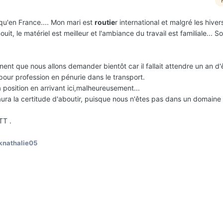
u'en France.... Mon mari est
routie
r international et malgré les hiver
ouit, le matériel est meilleur et l'ambiance du travail est familiale... S
nt que nous allons demander bientôt car il fallait attendre un an d'
pour profession en pénurie dans le transport.
position en arrivant ici,malheureusement...
ra la certitude d'aboutir, puisque nous n'êtes pas dans un domaine
TT .
knathalie05