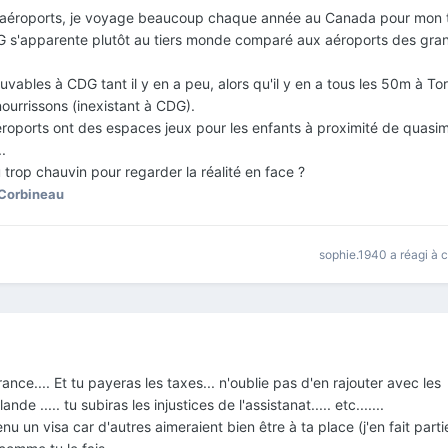
aéroports,
je
voyage
beaucoup chaque année
au Canada pour
mon
G
s'apparente
plutôt au tiers
monde
comparé
aux
aéroports des
gra
rouvables à CDG tant
il
y en a peu, alors qu'il y en a tous
les
50m à Tor
ourrissons (inexistant à CDG).
roports ont des espaces jeux pour
les
enfants à proximité
de
quasim
.
trop chauvin pour regarder la réalité en face ?
 Corbineau
sophie.1940
a réagi à 
ance.... Et tu payeras les taxes... n'oublie pas d'en rajouter avec les
e ..... tu subiras les injustices de l'assistanat..... etc.......
u un visa car d'autres aimeraient bien être à ta place (j'en fait partie