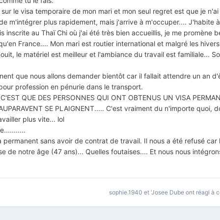
comme tu le fais.
s sur le visa temporaire de mon mari et mon seul regret est que je n'ai 
 de m'intégrer plus rapidement, mais j'arrive à m'occuper.... J'habite 
s inscrite au Thaï Chi où j'ai été très bien accueillis, je me promène 
en France.... Mon mari est routier international et malgré les hivers 
ouit, le matériel est meilleur et l'ambiance du travail est familiale... S
nt que nous allons demander bientôt car il fallait attendre un an d'
pour profession en pénurie dans le transport.
T C'EST QUE DES PERSONNES QUI ONT OBTENUS UN VISA PERMA
PARAVENT SE PLAIGNENT..... C'est vraiment du n'importe quoi, d
iller plus vite... lol
..........
permanent sans avoir de contrat de travail. Il nous a été refusé car
se de notre âge (47 ans)... Quelles foutaises.... Et nous nous intégro
sophie.1940
et
'Josee Dube
ont réagi à c