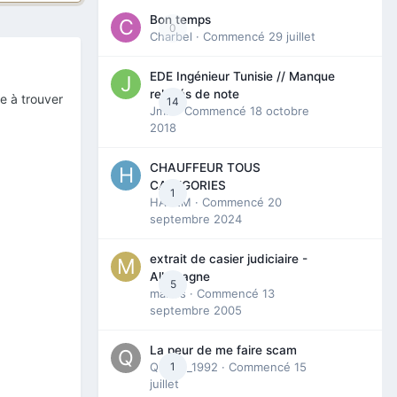
Bon temps
0
Charbel
· Commencé
29 juillet
EDE Ingénieur Tunisie // Manque
relevés de note
e à trouver
14
Jmili
· Commencé
18 octobre
2018
CHAUFFEUR TOUS
CATEGORIES
1
HAZEM
· Commencé
20
septembre 2024
extrait de casier judiciaire -
Allemagne
5
maries
· Commencé
13
septembre 2005
La peur de me faire scam
Queen_1992
1
· Commencé
15
juillet