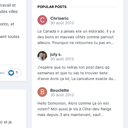
travail et
POPULAR POSTS
ndes
villes
Chriseric
30 août 2013
onto, et
Le Canada n a jamais ete un eldorado. Il y a
ent toutes
des bons et mauvais côtés comme partout
ailleurs. Pourquoi ne retournes tu pas en...
july s.
30 août 2013
J'espère que tu reliras ton post dans qq
1
ceci
semaines et que tu vas te trouver bete
d'avoir écris ça lol, La caricature exacte du...
Bouclette
30 août 2013
Hello Domonion, Alors comme ça on est
voisin? Moi aussi je vis à Côte-des-Neige
mais depuis 3 ans maintenant, sauf...
) et je