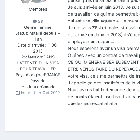
pense qu'ils ne se plaindraient pas 
Je suis arrivée en juin 2013. Je sui
Membres
de travailler, ce qui me permettrait
qui est une ville agréable. Je me sui
28
Genre:
Femme
Je me sens ZEN et moins stressée qu'
Statut:
installé depuis +
est arrivé en Janvier 2013) il s'épan
1 an
employeur est super....
Date d'arrivée:
11-06-
Nous espérons avoir un visa permane
2013
Québec avec un contrat de travail 
Profession:
DANS
CE QUI M'ENERVE SERIEUSEMEN
L'ATTENTE D'UN VISA
ÊTRE VENUS FAIRE DU REPERAGE AU
POUR TRAVAILLER
Pays d'origine:
FRANCE
votre visa, cela me permettra de trava
Pays de
J'appelle ça des insatisfaits de la vie.
résidence:
Canada
Nous avons fait la demande de visa 
Inscription
Oct 2012
de points étaient insuffisants à cau
que les jeunes..ahahaha