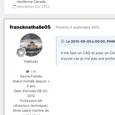
résidence:
Canada
Inscription
Oct 2012
francknathalie05
Posté(e)
5 septembre 2013
Le 2013-09-05 à 00:00, PHIN
Il me faut un CAQ et pour un CA
trouver car je n'ai pas une prof
Habitués
1.4k
Genre:
Famille
Statut:
installé depuis +
5 ans
Date d'arrivée:
08-02-
2012
Profession:
Mr
(directeur technique),
Mme cadre (centre de