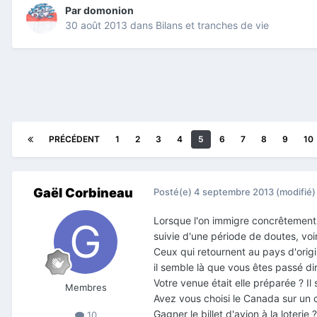
Par
domonion
30 août 2013
dans
Bilans et tranches de vie
PRÉCÉDENT
1
2
3
4
5
6
7
8
9
10
Gaël Corbineau
Posté(e)
4 septembre 2013
(modifié)
Lorsque l'on immigre concrêtement, 
suivie d'une période de doutes, voi
Ceux qui retournent au pays d'origi
il semble là que vous êtes passé di
Votre
venue
était
elle
préparée ? Il 
Membres
Avez vous choisi le Canada sur un 
Gagner
le
billet d'avion à la
loterie
?
10