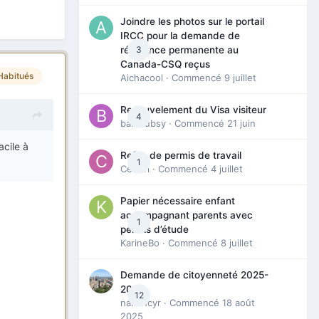
Joindre les photos sur le portail
IRCC pour la demande de
3
résidence permanente au
Canada-CSQ reçus
Habitués
Aichacool
· Commencé
9 juillet
Renouvelement du Visa visiteur
4
babibubsy
· Commencé
21 juin
acile à
Refus de permis de travail
1
Cedbri
· Commencé
4 juillet
Papier nécessaire enfant
accompagnant parents avec
1
permis d’étude
KarineBo
· Commencé
8 juillet
Demande de citoyenneté 2025-
2026
12
nanancyr
· Commencé
18 août
2025