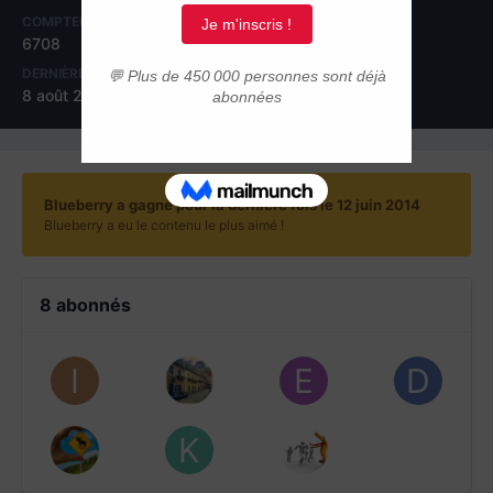
COMPTEUR DE CONTENUS
INSCRIPTION
6708
14 décembre 2005
DERNIÈRE VISITE
JOURS GAGNÉS
8 août 2023
21
Blueberry a gagné pour la dernière fois le 12 juin 2014
Blueberry a eu le contenu le plus aimé !
8 abonnés