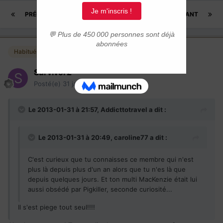
PRÉCÉDENT
Page 4 sur 5
SUIVANT
Habitués
Survivor2
Posté(e)
31 janvier 2013
Le 2013-01-31 à 21:57, Addicttotravel a dit :
Le 2013-01-31 à 20:49, caroline77 a dit :
C'est curieux que tu connaisses ce membre qui n'est
plus là depuis plus d'un an alors que tu n'es là que
depuis quelques jours. Et ton multi MacKenzie était lui
aussi obsédé par Pigkiller, seconde curiosité...
Il s'est piege tout seul!!!!