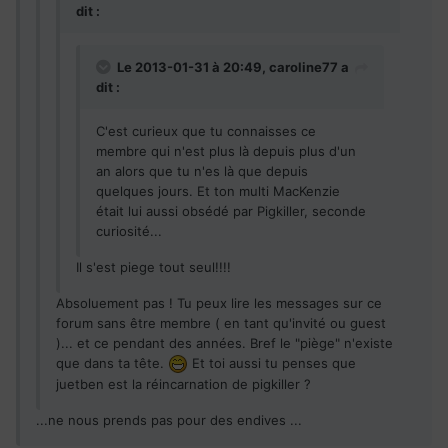
dit :
Le 2013-01-31 à 20:49, caroline77 a
dit :
C'est curieux que tu connaisses ce
membre qui n'est plus là depuis plus d'un
an alors que tu n'es là que depuis
quelques jours. Et ton multi MacKenzie
était lui aussi obsédé par Pigkiller, seconde
curiosité...
Il s'est piege tout seul!!!!
Absoluement pas ! Tu peux lire les messages sur ce
forum sans être membre ( en tant qu'invité ou guest
)... et ce pendant des années. Bref le "piège" n'existe
que dans ta tête.
Et toi aussi tu penses que
juetben est la réincarnation de pigkiller ?
...ne nous prends pas pour des endives ...