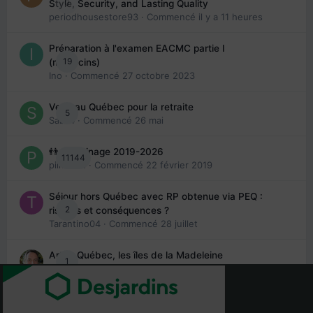
0
Style, Security, and Lasting Quality
periodhousestore93
· Commencé
il y a 11 heures
Préparation à l'examen EACMC partie I
19
(médecins)
Ino
· Commencé
27 octobre 2023
Venir au Québec pour la retraite
5
Sab74
· Commencé
26 mai
👬 Parrainage 2019-2026
11144
piinoush
· Commencé
22 février 2019
Séjour hors Québec avec RP obtenue via PEQ :
2
risques et conséquences ?
Tarantino04
· Commencé
28 juillet
Arte : Québec, les îles de la Madeleine
1
Laurent
· Commencé
16 juin
Que pensez vous du métier d'infirmier Auxiliaire
6