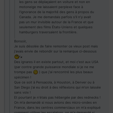
les gens se déplaçaient en voiture et non en
motoneige me laissaient perplexe face à
l'ignorance de la majorité des gens à propos du
Canada. Je me demandais parfois s'il n'y avait
pas un mur invisible autour de la France et que
seulement des films États-Uniens et quelques
hamburgers traversaient la frontière.
Bonsoir,
Je suis désolée de faire remonter ce vieux post mais
j'avais envie de rebondir sur la remarque ci-dessous
Des ignares il en existe partout, et moi c'est aux USA
(par contre grande puissance mondiale si je ne me
trompe pas
) que j'ai rencontré les plus beaux
spécimen !
Que ce soit à Pensacola, à Houston, à Denver ou à
San Diego j'ai eu droit à des réflexions qui m'on laissée
sans voix !
Et pourtant je n'étais pas hébergée par des rednecks !
On m'a demandé si nous avions des micro-ondes en
France, dans les centres commerciaux on m'a expliqué
comment utiliser les escalators, on m'a demandé si