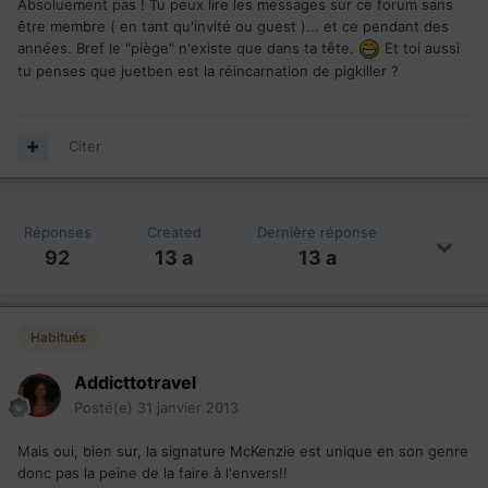
Absoluement pas ! Tu peux lire les messages sur ce forum sans
être membre ( en tant qu'invité ou guest )... et ce pendant des
années. Bref le "piège" n'existe que dans ta tête.
Et toi aussi
tu penses que juetben est la réincarnation de pigkiller ?
Citer
Réponses
Created
Dernière réponse
92
13 a
13 a
Habitués
Addicttotravel
Posté(e)
31 janvier 2013
Mais oui, bien sur, la signature McKenzie est unique en son genre
donc pas la peine de la faire à l'envers!!