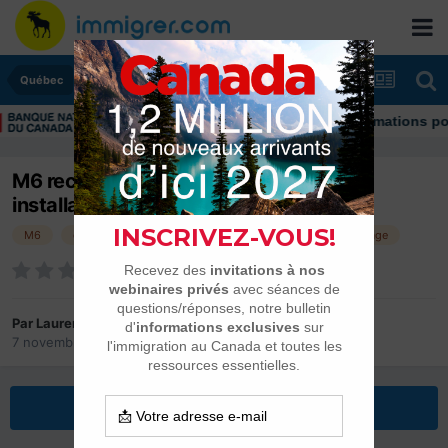
Québec
Découvrez nos conseils et informations pour vous ai
M6 recherche Français déçus par leur
installation au Québec
M6
déception
reportage
journaliste
témoignage
Par
Laurent
7 novembre 2012
dans
Québec
Répondre à ce sujet