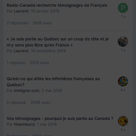
Radio-Canada recherche témoignages de Français
Par
Laurent
,
10 janvier 2019
2
réponses
1926
vues
« Je suis partie au Québec sur un coup de tête et je
m’y sens plus libre qu’en France »
Par
Laurent
,
19 novembre 2018
1
réponse
2515
vues
Qu’est-ce qui attire les infirmières françaises au
Québec?
Par
immigrer.com
,
2 mai 2018
0
réponse
3206
vues
Vos témoignages - pourquoi je suis partis au Canada ?
Par
Noemiesrd
,
1 mai 2018
9
réponses
2931
vues