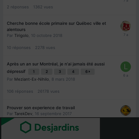
2
réponses
1362
vues
Cherche bonne école primaire sur Québec ville et
alentours
Par
Tirigolo
,
10 octobre 2018
10
réponses
2278
vues
Après un an sur Montréal, je n'ai jamais été aussi
dépressif
1
2
3
4
6
Par
Meziant-Ex-Nihilo
,
8 mars 2018
106
réponses
26178
vues
Prouver son experience de travail
Par
TarekDev
,
16 septembre 2017
4
réponses
2511
vues