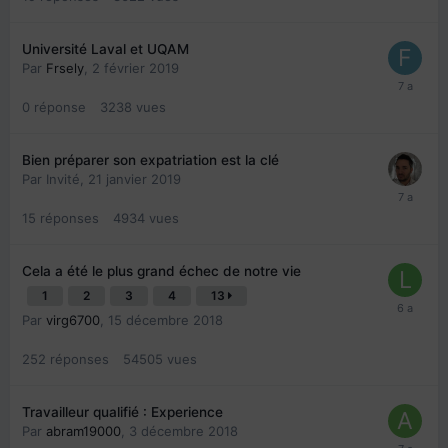
Université Laval et UQAM
Par
Frsely
,
2 février 2019
0
réponse
3238
vues
Bien préparer son expatriation est la clé
Par Invité,
21 janvier 2019
15
réponses
4934
vues
Cela a été le plus gra nd é chec de notre vie
1
2
3
4
13
Par
virg6700
,
15 décembre 2018
252
réponses
54505
vues
Travailleur qualifié : Experience
Par
abram19000
,
3 décembre 2018