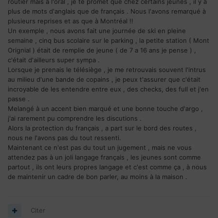
routier mais à l'oral , je te promet que chez certains jeunes , il y a
plus de mots d'anglais que de français . Nous l'avons remarqué à
plusieurs reprises et as que à Montréal !!
Un exemple , nous avons fait une journée de ski en pleine
semaine , cinq bus scolaire sur le parking , la petite station ( Mont
Orignial ) était de remplie de jeune ( de 7 a 16 ans je pense ) ,
c'était d'ailleurs super sympa .
Lorsque je prenais le télésiège , je me retrouvais souvent l'intrus
au milieu d'une bande de copains , je peux t'assurer que c'était
incroyable de les entendre entre eux , des checks, des full et j'en
passe .
Melangé à un accent bien marqué et une bonne touche d'argo ,
j'ai rarement pu comprendre les discutions .
Alors la protection du français , a part sur le bord des routes ,
nous ne l'avons pas du tout ressenti.
Maintenant ce n'est pas du tout un jugement , mais ne vous
attendez pas à un joli langage français , les jeunes sont comme
partout , ils ont leurs propres langage et c'est comme ça , à nous
de maintenir un cadre de bon parler, au moins à la maison .
Citer