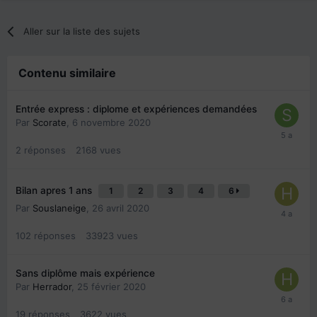
Aller sur la liste des sujets
Contenu similaire
Entrée express : diplome et expériences demandées
Par
Scorate
,
6 novembre 2020
2
réponses
2168
vues
Bilan apres 1 ans
1
2
3
4
6
Par
Souslaneige
,
26 avril 2020
102
réponses
33923
vues
Sans diplôme mais expérience
Par
Herrador
,
25 février 2020
19
réponses
3622
vues