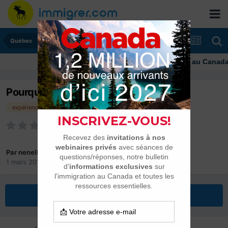
Québec
Immigrer au Canada: ressou
Pourquoi nous choisissons le Québec?
expérience
tranche de vie
choix
Par
nenelle
1 mars 2013
dans
Québec
Répondre à ce sujet