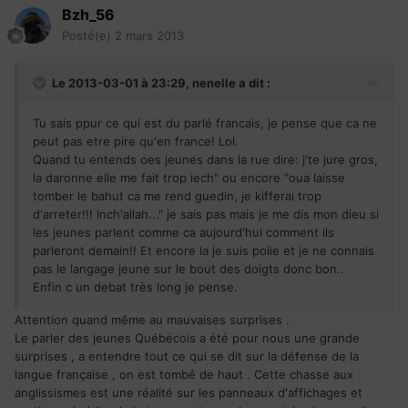
Bzh_56
Posté(e)
2 mars 2013
Le 2013-03-01 à 23:29, nenelle a dit :
Tu sais ppur ce qui est du parlé francais, je pense que ca ne
peut pas etre pire qu'en france! Lol.
Quand tu entends oes jeunes dans la rue dire: j'te jure gros,
la daronne elle me fait trop iech" ou encore "oua laisse
tomber le bahut ca me rend guedin, je kifferai trop
d'arreter!!! Inch'allah..." je sais pas mais je me dis mon dieu si
les jeunes parlent comme ca aujourd'hui comment ils
parleront demain!! Et encore la je suis polie et je ne connais
pas le langage jeune sur le bout des doigts donc bon..
Enfin c un debat très long je pense.
Attention quand même au mauvaises surprises .
Le parler des jeunes Québécois a été pour nous une grande
surprises , a entendre tout ce qui se dit sur la défense de la
langue française , on est tombé de haut . Cette chasse aux
anglissismes est une réalité sur les panneaux d'affichages et