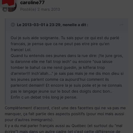
caroline77
Posté(e)
2 mars 2013
Le 2013-03-01 à 23:29, nenelle a dit :
Oui je suis aide soignante. Tu sais ppur ce qui est du parlé
francais, je pense que ca ne peut pas etre pire qu'en
france! Lol.
Quand tu entends oes jeunes dans la rue dire: j'te jure gros,
la daronne elle me fait trop iech" ou encore "oua laisse
tomber le bahut ca me rend guedin, je kifferai trop
d'arreter!!! Inch'allah..." je sais pas mais je me dis mon dieu si
les jeunes parlent comme ca aujourd'hui comment ils
parleront demain!! Et encore la je suis polie et je ne connais
pas le langage jeune sur le bout des doigts donc bon..
Enfin c un debat très long je pense.
Complètement d'accord, c'est une des facettes qui ne va pas me
manquer, ça fait partie des aspects positifs (pour moi mais aussi
pour d'autres immigrants).
Il y a du mal parler français aussi au Québec (et surtout du "mal
écrire") mais dans un autre cadre (et c'est cette différence de