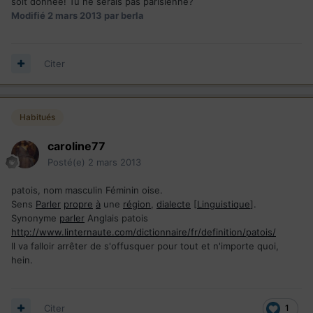
soit donnée! Tu ne serais pas parisienne?
Modifié
2 mars 2013
par berla
Citer
Habitués
caroline77
Posté(e)
2 mars 2013
patois, nom masculin Féminin oise.
Sens
Parler
propre
à
une
région
,
dialecte
[
Linguistique
].
Synonyme
parler
Anglais patois
http://www.linternaute.com/dictionnaire/fr/definition/patois/
Il va falloir arrêter de s'offusquer pour tout et n'importe quoi,
hein.
Citer
1