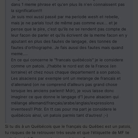
dans 1 meme phrase et qu'en plus ils n'en connaissent pas
la signification!!!
Je suis moi aussi passé par ma periode wesh et rebelle,
mais je ne parlais tout de même pas comme eux... et je
pense que le pire, c'est qu'ils ne se rendent pas compte de
leur facon de parler et qu'ils écrivent de la meme facon en y
ajoutant en plus des fautes de langage, des tonnes de
fautes d'orthographe. Je fais aussi des fautes mais quand
meme....
En ce qui concerne le "francais québécois" je le considere
comme un patois. J'habite le nord est de la France (en
lorraine) et chez nous chaque departement a son patois.
Les alsaciens par exemple ont un melange de francais et
d'allemand (on ne comprend d'ailleurs pas grand chose
lorsque les anciens parlent! Mdr), je vous laisse donc
imaginer ce que donne le langage d'1 jeune alsacien qui
mélange allemand/français/arabe/anglais/expressions
inventees!! Ptdr. En tt cas pour ma part je considere le
québécois ainsi, un patois parmis tant d'autres! ;-)
Si tu dis à un Québécois que le français du Québec est un patois,
tu risques de te retrouver très seule et que l'étiquette de MF te