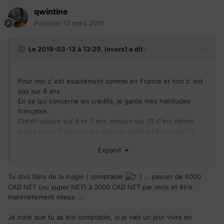
qwintine
Posté(e)
13 mars 2019
Le 2019-03-13 à 13:29,
lovers1
a dit :
Pour moi c' est exactement comme en France et non c' est
pas sur 8 ans.
En ce qui concerne les crédits, je garde mes habitudes
française.
Crédit voiture sur 4 et 5 ans, maison sur 25 C'est même
moins qu'en France et ma visa est soldé à 0$ tout les 15
jours.
Expand
Si t es pas capable C'est que tu as un problème. Pis
retourne en France si c' est mieux.
Tes 6000 CAD c' est en convertissant donc ça n a
Tu dois faire de la magie ( comptable
) ... passer de 6000
absolument aucune valeur.
CAD NET (ou super NET) à 3000 CAD NET par mois et être
Je viens de faire le calcul et nous avions aussi l équivalent
matériellement mieux ...
de 6000 CAD par mois.
Pour l instant, on roule pas sur l'or mais on vit quand même
Je note que tu as été comptable, si je vais un jour vivre en
bien.