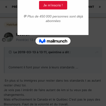
PRÉCÉDENT
Page 4 sur 14
SUIVANT
Habitués
lovers1
Posté(e)
13 mars 2019
Le 2019-03-13 à 13:11,
qwintine
a dit :
Comment il font pour vivre à leurs standards ...
En plus si tu immigres pour rester dans tes standards t as autant
rester chez toi.
Je vois pas l intérêt de faire autant de km si tu veux pas de
changements.
Mais effectivement le Canada et le Québec C'est pas le pays des
Bisounours. Faut de la volonté et du travail.