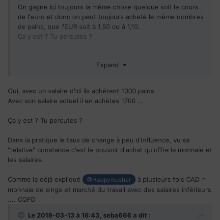
On gagne ici toujours la même chose quelque soit le cours
de l'euro et donc on peut toujours acheté le même nombres
de pains, que l'EUR soit à 1,50 ou à 1,10.
Ça y est ? Tu percutes ?
Pour un chasseur de mythes et de portnawak autoproclamé,
Expand
ça la fout mal !
Oui, avec un salaire d'ici ils achètent 1000 pains
Avec son salaire actuel il en achètes 1700 ...
Ça y est ? Tu percutes ?
Dans la pratique le taux de change à peu d'influence, vu sa
"relative" constance c'est le pouvoir d'achat qu'offre la monnaie et
les salaires.
Comme la déjà expliqué
à plusieurs fois CAD =
@Happymusher
monnaie de singe et marché du travail avec des salaires inférieurs
.... CQFD
Le 2019-03-13 à 16:43,
seba666
a dit :