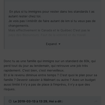
En plus si tu immigres pour rester dans tes standards t as
autant rester chez toi.
Je vois pas l intérêt de faire autant de km si tu veux pas de
changements.
Mais effectivement le Canada et le Québec C'est pas le
pays des Bisounours. Faut de la volonté et du travail.
Oui tu peux te faire virer en 1 journée mais tu peux aussi
Expand
retrouver un nouveau travail dans la même journée. C' est
peu être pas très payant au début mais au moins ça paye
les factures et quand on veut avancer et ben on peut.
Donc tu as une famille qui immigre sur un standard de 60k, qui
perd tout du jour au lendemain, qui retrouve une job très
rapidement. C'est bien, c'est merveilleux.
Et si le revenu diminue entre temps ? C'est quoi le plan pour sa
famille ? Devenir caissier à Wallmart ou autre ? Avec un budget
aussi limité il n'y a pas de place à l'imprévu, il n'y a que des
risques.
Le 2019-03-13 à 13:29,
Hei
a dit :