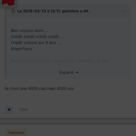
Le 2019-03-13 à 13:11,
qwintine
a dit :
Ben voyons donc ...
Crédit crédit crédit crédit ...
Crédit voiture sur 8 ans ...
Magnifique
Personne n'a encore répondu à la question
: ils ont
aujourd'hui 6000 CAD en poche chaque mois. Ils auront
Expand
3500 CAD ... comment il font pour vivre à leurs standards ...
Ils n’ont pas 6000 cad mais 4000 eur
Citer
Habitués