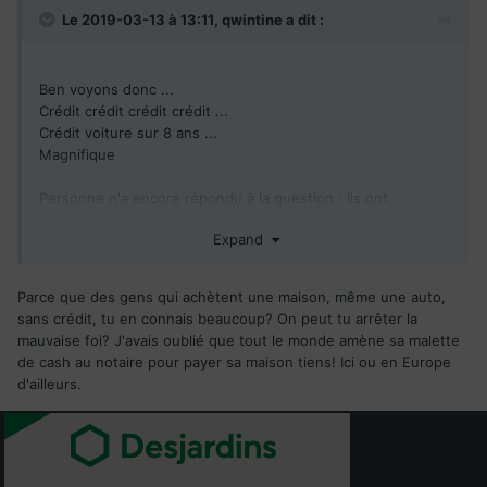
Le 2019-03-13 à 13:11,
qwintine
a dit :
Ben voyons donc ...
Crédit crédit crédit crédit ...
Crédit voiture sur 8 ans ...
Magnifique
Personne n'a encore répondu à la question
: ils ont
aujourd'hui 6000 CAD en poche chaque mois. Ils auront
Expand
3500 CAD ... comment il font pour vivre à leurs standards ...
Parce que des gens qui achètent une maison, même une auto,
sans crédit, tu en connais beaucoup? On peut tu arrêter la
mauvaise foi? J'avais oublié que tout le monde amène sa malette
de cash au notaire pour payer sa maison tiens! Ici ou en Europe
d'ailleurs.
Quant à parler de leurs standards, ça t'est pas venu à l'idée que
peut être justement, changer, ça fait du bien des fois et que c'est
aussi peut être ce qu'ils recherchent?