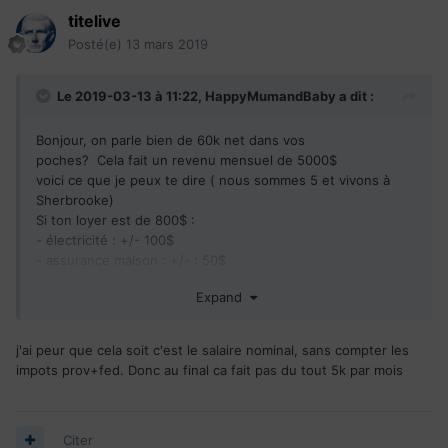
titelive
Posté(e)
13 mars 2019
Le 2019-03-13 à 11:22,
HappyMumandBaby
a dit :
Bonjour, on parle bien de 60k net dans vos
poches? Cela fait un revenu mensuel de 5000$
voici ce que je peux te dire ( nous sommes 5 et vivons à
Sherbrooke)
Si ton loyer est de 800$
:
- électricité : +/- 100$
- assurance maison : +/-
: 50$
- voiture de 10k : 200$ par mois si pas d’apport
Expand
- assurance voiture +/-
: 30$
- il y aura les frais de services de gardes son l’ecole de
vos enfants
j'ai peur que cela soit c'est le salaire nominal, sans compter les
- ajoute les forfaits internet et télécommunications autour
impots prov+fed. Donc au final ca fait pas du tout 5k par mois
de 250$ chez Vidéotron avec de bons forfaits
pour compter large car il y a tourjours de faux frais je te
dirais qu’il vous resterai +/- 3000$ pour vivre et c’est un bon
Citer