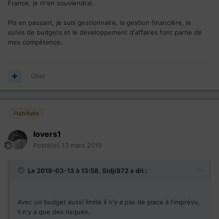
France, je m'en souviendrai.
Pis en passant avant de retourner au études j étais juste
Pis en passant, je suis gestionnaire, la gestion financière, le
comptable. Donc je pense que les chiffres et moi on est pas
suivis de budgets et le développement d'affaires font partie de
mal bon ensemble et je sais gérer un budget. Si t as besoin
mes compétence.
de conseil fait moi signe ça sera avec plaisir.
Citer
Habitués
lovers1
Posté(e)
13 mars 2019
Le 2019-03-13 à 13:58,
Sidji972
a dit :
Avec un budget aussi limité il n'y a pas de place à l'imprévu,
il n'y a que des risques.