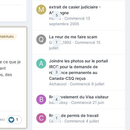
extrait de casier judiciaire -
Allemagne
5
maries
· Commencé
13
septembre 2005
Habitués
La peur de me faire scam
Queen_1992
1
· Commencé
15
juillet
Joindre les photos sur le portail
e ce que je
IRCC pour la demande de
tant
3
résidence permanente au
s, des
Canada-CSQ reçus
Aichacool
· Commencé
9 juillet
Renouvelement du Visa visiteur
4
babibubsy
· Commencé
21 juin
Refus de permis de travail
1
1
ceci
Cedbri
· Commencé
4 juillet