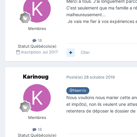
Merci à tous. J'ai longuement parcou
C'est seulement que ma famille a r
malheureusement...
Je vais me fier à vos expériences e
Membres
18
Statut:
Québécois(e)
Inscription
Jul 2017
Citer
Karinoug
Posté(e)
28 octobre 2019
@Naerris
Nous voulions nous marier cette anné
et impôts), non ils veulent une atte
retentera de déposer le dossier de 
Membres
18
Statut:
Québécois(e)