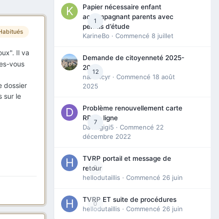
Papier nécessaire enfant
accompagnant parents avec
1
permis d’étude
Habitués
KarineBo
· Commencé
8 juillet
ux". Il va
Demande de citoyenneté 2025-
tes-vous
2026
12
nanancyr
· Commencé
18 août
e dossier
2025
 sur le
Problème renouvellement carte
RP en ligne
7
Davidgigi5
· Commencé
22
décembre 2022
TVRP portail et message de
0
retour
hellodutaillis
· Commencé
26 juin
TVRP ET suite de procédures
0
hellodutaillis
· Commencé
26 juin