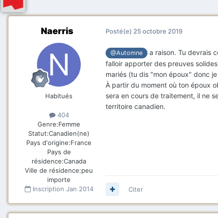
Naerris
Posté(e)
25 octobre 2019
a raison. Tu devrais c
@Automne
falloir apporter des preuves solide
mariés (tu dis "mon époux" donc je 
À partir du moment où ton époux o
sera en cours de traitement, il ne s
Habitués
territoire canadien.
404
Genre:
Femme
Statut:
Canadien(ne)
Pays d'origine:
France
Pays de
résidence:
Canada
Ville de résidence:
peu
importe
Inscription
Jan 2014
Citer