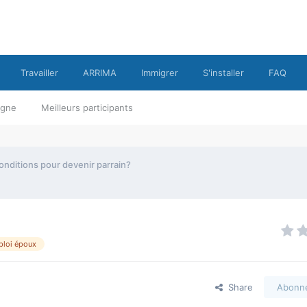
Travailler
ARRIMA
Immigrer
S'installer
FAQ
ligne
Meilleurs participants
onditions pour devenir parrain?
loi époux
Share
Abonn