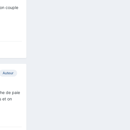
mon couple
Auteur
che de paie
s et on