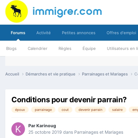
Forums
Activité
Petites annonces
Offres d'emploi
Blogs
Calendrier
Règles
Équipe
Utilisateurs en 
Accueil
Démarches et vie pratique
Parrainages et Mariages
C
Conditions pour devenir parrain?
époux
parrainage
cout
devenir parrain
salaire
emp
Par
Karinoug
25 octobre 2019
dans
Parrainages et Mariages