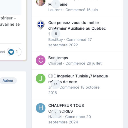
1
Madeleine
Laurent
· Commencé
16 juin
térieur =
Que pensez vous du métier
avail ne se
d'infirmier Auxiliaire au Québec
6
?
BestBuy
· Commencé
27
septembre 2022
1
ceci
Bon temps
0
Charbel
· Commencé
29 juillet
EDE Ingénieur Tunisie // Manque
Auteur
relevés de note
14
Jmili
· Commencé
18 octobre
2018
CHAUFFEUR TOUS
CATEGORIES
1
HAZEM
· Commencé
20
septembre 2024