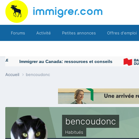
Forums
Activité
Petites annonces
Offres d'emploi
Immigrer au Canada: ressources et conseils
Accueil
bencoudonc
bencoudonc
Habitués