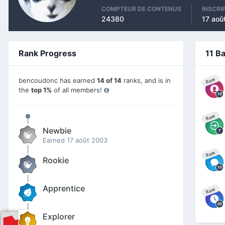
COMPTEUR DE CONTENUS
INSCRI
24380
17 aoû
Rank Progress
11 B
bencoudonc has earned
14 of 14
ranks, and is in
Rare
the
top 1%
of all members!
Rare
Newbie
Earned
17 août 2003
Rare
Rookie
Apprentice
Rare
Explorer