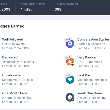
PTION
DERNIÈRE VISITE
JOURS GAGNÉS
t 2003
4 juillet
368
adges Earned
Well Followed
Conversation Starter
Rare
Got 10 followers!
Started a discussion
Earned
22 mai 2022
Earned
25 juillet 2021
Dedicated
Very Popular
Rare
Visited daily for a week
Got 100 reactions
Earned
29 juin 2021
Earned
23 juin 2021
Collaborator
First Post
Rare
Making your 10th post
Making your first post
Earned
23 juin 2021
Earned
23 juin 2021
One Month Later
Week One Done
A month since joining
A week since joining
Earned
23 juin 2021
Earned
23 juin 2021