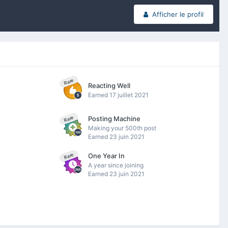
Afficher le profil
Rare
Reacting Well
Earned
17 juillet 2021
Posting Machine
Rare
Making your 500th post
Earned
23 juin 2021
One Year In
Rare
A year since joining
Earned
23 juin 2021