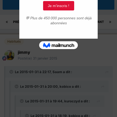
Répondre à ce sujet
PRÉCÉDENT
Page 8 sur 14
SUIVANT
Habitués
jimmy
Posté(e)
31 janvier 2015
Le 2015-01-31 à 22:17, Saam a dit :
Le 2015-01-31 à 20:00, kobico a dit :
Le 2015-01-31 à 19:44, kuroczyd a dit :
Le 2015-01-31 à 18:19, kobico a dit :