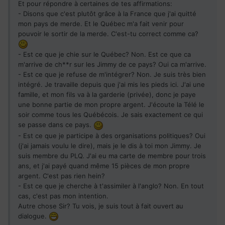
Et pour répondre à certaines de tes affirmations:
- Disons que c'est plutôt grâce à la France que j'ai quitté
mon pays de merde. Et le Québec m'a fait venir pour
pouvoir le sortir de la merde. C'est-tu correct comme ca?
- Est ce que je chie sur le Québec? Non. Est ce que ca
m'arrive de ch**r sur les Jimmy de ce pays? Oui ca m'arrive.
- Est ce que je refuse de m'intégrer? Non. Je suis très bien
intégré. Je travaille depuis que j'ai mis les pieds ici. J'ai une
famille, et mon fils va à la garderie (privée), donc je paye
une bonne partie de mon propre argent. J'écoute la Télé le
soir comme tous les Québécois. Je sais exactement ce qui
se passe dans ce pays.
- Est ce que je participe à des organisations politiques? Oui
(j'ai jamais voulu le dire), mais je le dis à toi mon Jimmy. Je
suis membre du PLQ. J'ai eu ma carte de membre pour trois
ans, et j'ai payé quand même 15 pièces de mon propre
argent. C'est pas rien hein?
- Est ce que je cherche à t'assimiler à l'anglo? Non. En tout
cas, c'est pas mon intention.
Autre chose Sir? Tu vois, je suis tout à fait ouvert au
dialogue.