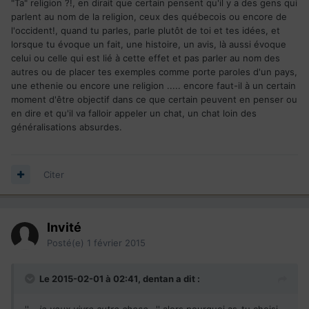
"Ta" religion ?!, en dirait que certain pensent qu'il y a des gens qui
parlent au nom de la religion, ceux des québecois ou encore de
l'occident!, quand tu parles, parle plutôt de toi et tes idées, et
lorsque tu évoque un fait, une histoire, un avis, là aussi évoque
celui ou celle qui est lié à cette effet et pas parler au nom des
autres ou de placer tes exemples comme porte paroles d'un pays,
une ethenie ou encore une religion ..... encore faut-il à un certain
moment d'être objectif dans ce que certain peuvent en penser ou
en dire et qu'il va falloir appeler un chat, un chat loin des
généralisations absurdes.
Citer
Invité
Posté(e)
1 février 2015
Le 2015-02-01 à 02:41, dentan a dit :
''....
je veux vivre autre chose
...'' alors pourquoi as-tu choisi