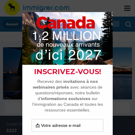
Accueil
futurquébecois
Habitués
COMPTEUR DE CONTENUS
INSCRIPTION
3322
12 août 2010