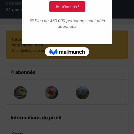
DERNIÈRE VISITE
JOURS GAGNÉS
31 décembre 2018
48
futurquébecois a gagné pour la dernière fois le 28
septembre 2014
futurquébecois a eu le contenu le plus aimé !
4 abonnés
Informations du profil
Genre