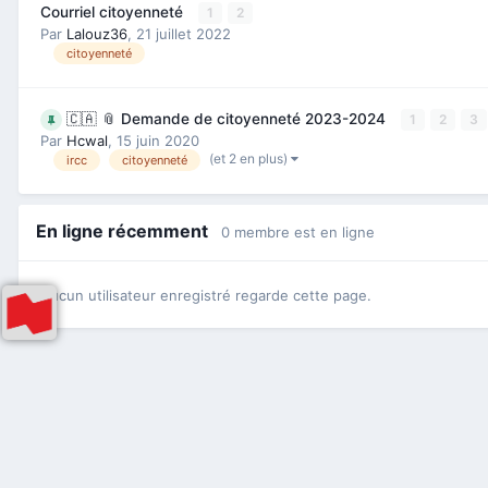
Courriel citoyenneté
1
2
Par
Lalouz36
,
21 juillet 2022
citoyenneté
🇨🇦 📎 Demande de citoyenneté 2023-2024
1
2
3
Par
Hcwal
,
15 juin 2020
(et 2 en plus)
ircc
citoyenneté
En ligne récemment
0 membre est en ligne
Aucun utilisateur enregistré regarde cette page.