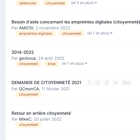
(et 3 en plus)
cérémonie
citoyenneté
Besoin d'aide concernant les empreintes digitales (citoyenneté
Par
AMG10
,
2 novembre 2022
(et 1 en plus)
empreintes digitales
citoyenneté
2014-2022
Par
geckooa
,
24 août 2022
(et 1 en plus)
citoyenneté
bilan
DEMANDE DE CITOYENNETÉ 2021
1
2
3
4
21
Par
QCmonCA
,
11 février 2021
citoyenneté
Retour en arrière citoyenneté
Par
MikeC
,
20 juillet 2022
citoyenneté