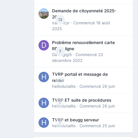
Demande de citoyenneté 2025-
2026
12
nanancyr
· Commencé
18 août
2025
Problème renouvellement carte
RP en ligne
7
Davidgigi5
· Commencé
22
décembre 2022
TVRP portail et message de
0
retour
hellodutaillis
· Commencé
26 juin
TVRP ET suite de procédures
0
hellodutaillis
· Commencé
26 juin
TVRP et beugg serveur
0
hellodutaillis
· Commencé
25 juin