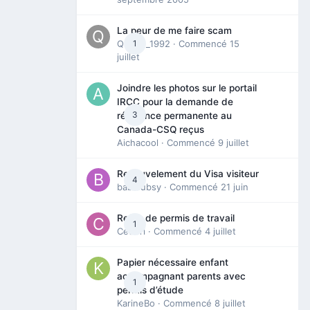
La peur de me faire scam
Queen_1992
1
· Commencé
15
juillet
Joindre les photos sur le portail
IRCC pour la demande de
3
résidence permanente au
Canada-CSQ reçus
Aichacool
· Commencé
9 juillet
Renouvelement du Visa visiteur
4
babibubsy
· Commencé
21 juin
Refus de permis de travail
1
Cedbri
· Commencé
4 juillet
Papier nécessaire enfant
accompagnant parents avec
1
permis d’étude
KarineBo
· Commencé
8 juillet