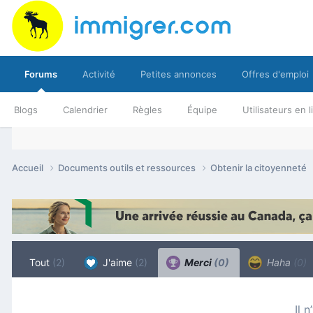
Forums
Activité
Petites annonces
Offres d'emploi
Blogs
Calendrier
Règles
Équipe
Utilisateurs en 
Accueil
Documents outils et ressources
Obtenir la citoyenneté
Tout
(2)
J'aime
(2)
Merci
(0)
Haha
(0)
Il 