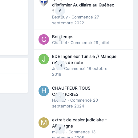
d'infirmier Auxiliaire au Québec
6
?
BestBuy
· Commencé
27
septembre 2022
Bon temps
0
Charbel
· Commencé
29 juillet
EDE Ingénieur Tunisie // Manque
relevés de note
14
Jmili
· Commencé
18 octobre
2018
CHAUFFEUR TOUS
CATEGORIES
1
HAZEM
· Commencé
20
septembre 2024
extrait de casier judiciaire -
Allemagne
5
maries
· Commencé
13
septembre 2005