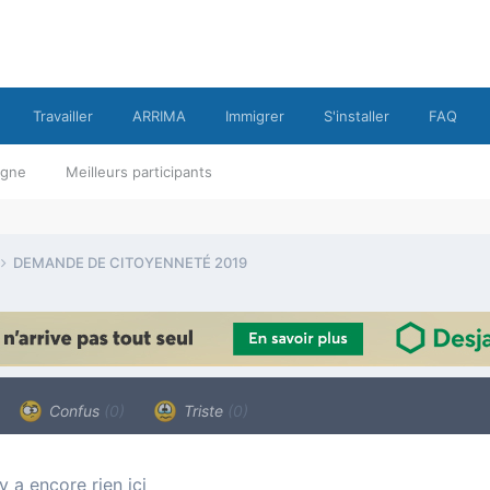
Travailler
ARRIMA
Immigrer
S'installer
FAQ
ligne
Meilleurs participants
DEMANDE DE CITOYENNETÉ 2019
Confus
(0)
Triste
(0)
n’y a encore rien ici