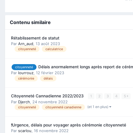
Contenu similaire
Rétablissement de statut
Par
Arn_aud
,
13 août 2023
citoyenneté
calculatrice
Délais anormalement longs après report de céré
citoyenneté
Par
lourrouz
,
12 février 2023
cérémonie
délais
Citoyenneté Cannadienne 2022/2023
1
2
3
4
5
Par
Djerch
,
24 novembre 2022
(et 1 en plus)
citoyenneté
citoyenneté canadienne
❗️Urgence, délais pour voyager après cérémonie citoyenneté
Par
scarlou
,
16 novembre 2022