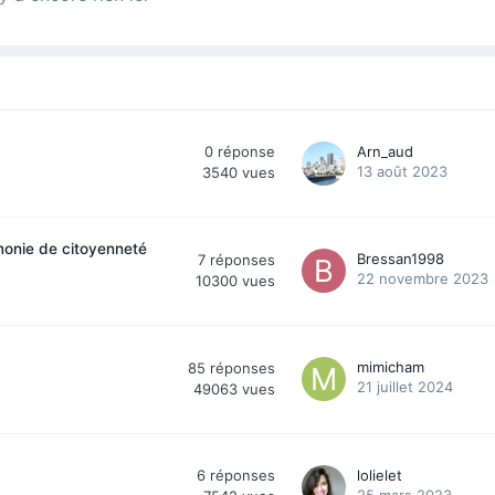
0
réponse
Arn_aud
13 août 2023
3540
vues
monie de citoyenneté
Bressan1998
7
réponses
22 novembre 2023
10300
vues
mimicham
85
réponses
21 juillet 2024
49063
vues
6
réponses
lolielet
25 mars 2023