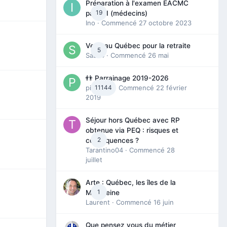
Préparation à l'examen EACMC
19
partie I (médecins)
Ino
· Commencé
27 octobre 2023
Venir au Québec pour la retraite
5
Sab74
· Commencé
26 mai
👬 Parrainage 2019-2026
piinoush
11144
· Commencé
22 février
2019
Séjour hors Québec avec RP
obtenue via PEQ : risques et
2
conséquences ?
Tarantino04
· Commencé
28
juillet
Arte : Québec, les îles de la
1
Madeleine
Laurent
· Commencé
16 juin
Que pensez vous du métier