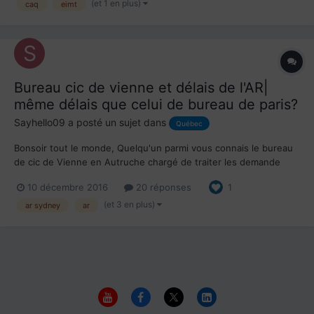
(et 1 en plus)
caq
eimt
Bureau cic de vienne et délais de l'AR|
même délais que celui de bureau de paris?
Sayhello09
a posté un sujet dans
Québec
Bonsoir tout le monde, Quelqu'un parmi vous connais le bureau
de cic de Vienne en Autruche chargé de traiter les demande
venant de ( Allemagne, Autriche, Bosnie-Herzégovine, Croatie,
10 décembre 2016
20 réponses
1
Hongrie, Kosovo, Macédoine, Monténégro, Pays-Bas, Serbie,
Slovaquie, Slovénie, République tchèque )...
(et 3 en plus)
ar sydney
ar