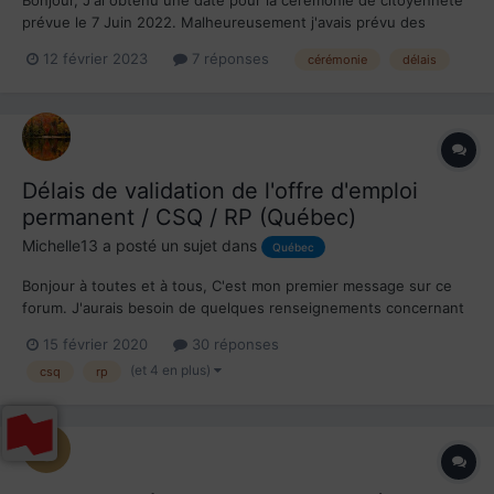
prévue le 7 Juin 2022. Malheureusement j'avais prévu des
voyages à l'étranger tout de suite après et je n'allais pas avoir le
12 février 2023
7 réponses
cérémonie
délais
temps d'obtenir un passeport. J'ai donc demandé à faire
reporter la cérémonie. Lors de ma communication av...
Délais de validation de l'offre d'emploi
permanent / CSQ / RP (Québec)
Michelle13
a posté un sujet dans
Québec
Bonjour à toutes et à tous, C'est mon premier message sur ce
forum. J'aurais besoin de quelques renseignements concernant
les délais d'immigration au Québec. J'habite en France. Je viens
15 février 2020
30 réponses
de signer un contrat permanent de professeur dans une
(et 4 en plus)
csq
rp
université québécoise. L'université a fait...