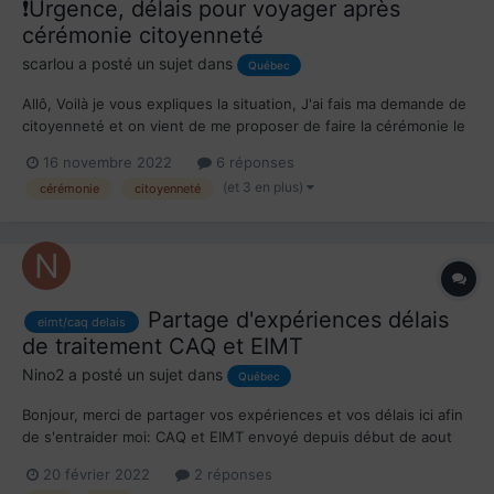
❗️Urgence, délais pour voyager après
cérémonie citoyenneté
scarlou
a posté un sujet dans
Québec
Allô, Voilà je vous expliques la situation, J'ai fais ma demande de
citoyenneté et on vient de me proposer de faire la cérémonie le
22 novembre 2022. Le hic c'est que je dois partir en France le
16 novembre 2022
6 réponses
24 décembre. Ma carte de résidence permanente est périmée et
(et 3 en plus)
cérémonie
citoyenneté
j'ai fait la demand...
Partage d'expériences délais
eimt/caq delais
de traitement CAQ et EIMT
Nino2
a posté un sujet dans
Québec
Bonjour, merci de partager vos expériences et vos délais ici afin
de s'entraider moi: CAQ et EIMT envoyé depuis début de aout
sans retour jusqu'à maintenant (volet haut salaire)
20 février 2022
2 réponses