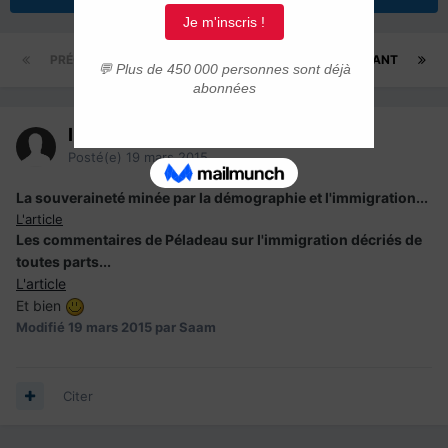
PRÉCÉDENT
Page 1 sur 6
SUIVANT
Invité
Posté(e)
19 mars 2015
La souveraineté minée par la démographie et l'immigration...
L'article
Les commentaires de Péladeau sur l'immigration décriés de
toutes parts...
L'article
Et bien
Modifié
19 mars 2015
par Saam
Citer