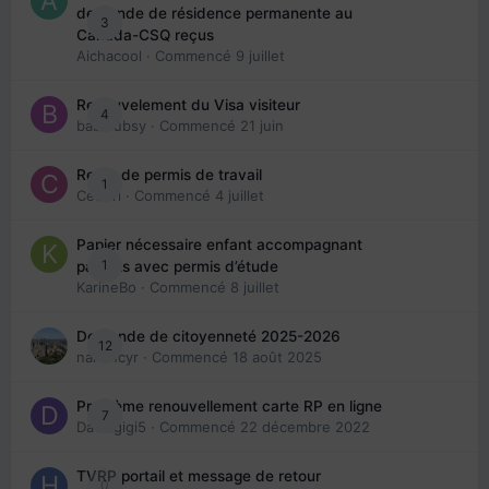
demande de résidence permanente au
3
Canada-CSQ reçus
Aichacool
· Commencé
9 juillet
Renouvelement du Visa visiteur
4
babibubsy
· Commencé
21 juin
Refus de permis de travail
1
Cedbri
· Commencé
4 juillet
Papier nécessaire enfant accompagnant
1
parents avec permis d’étude
KarineBo
· Commencé
8 juillet
Demande de citoyenneté 2025-2026
12
nanancyr
· Commencé
18 août 2025
Problème renouvellement carte RP en ligne
7
Davidgigi5
· Commencé
22 décembre 2022
TVRP portail et message de retour
0