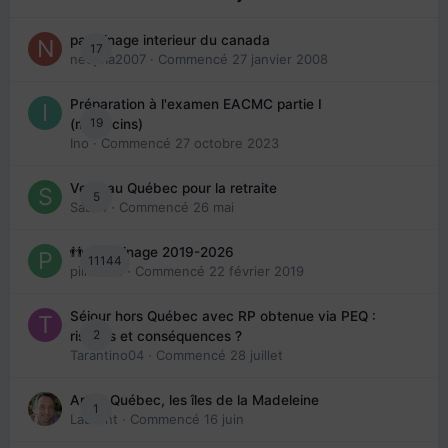
parrainage interieur du canada
17
nedjma2007
· Commencé
27 janvier 2008
Préparation à l'examen EACMC partie I
19
(médecins)
Ino
· Commencé
27 octobre 2023
Venir au Québec pour la retraite
5
Sab74
· Commencé
26 mai
👬 Parrainage 2019-2026
11144
piinoush
· Commencé
22 février 2019
Séjour hors Québec avec RP obtenue via PEQ :
2
risques et conséquences ?
Tarantino04
· Commencé
28 juillet
Arte : Québec, les îles de la Madeleine
1
Laurent
· Commencé
16 juin