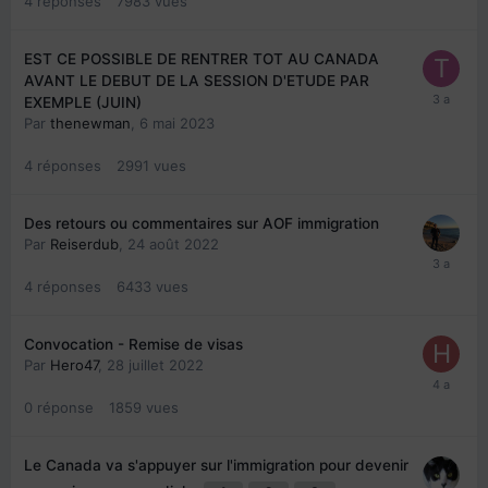
4
réponses
7983
vues
EST CE POSSIBLE DE RENTRER TOT AU CANADA
AVANT LE DEBUT DE LA SESSION D'ETUDE PAR
EXEMPLE (JUIN)
Par
thenewman
,
6 mai 2023
4
réponses
2991
vues
Des retours ou commentaires sur AOF immigration
Par
Reiserdub
,
24 août 2022
4
réponses
6433
vues
Convocation - Remise de visas
Par
Hero47
,
28 juillet 2022
0
réponse
1859
vues
Le Canada va s'appuyer sur l'immigration pour devenir