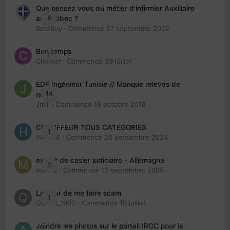
Que pensez vous du métier d'infirmier Auxiliaire
6
au Québec ?
BestBuy
· Commencé
27 septembre 2022
Bon temps
0
Charbel
· Commencé
29 juillet
EDE Ingénieur Tunisie // Manque relevés de
14
note
Jmili
· Commencé
18 octobre 2018
CHAUFFEUR TOUS CATEGORIES
1
HAZEM
· Commencé
20 septembre 2024
extrait de casier judiciaire - Allemagne
5
maries
· Commencé
13 septembre 2005
La peur de me faire scam
1
Queen_1992
· Commencé
15 juillet
Joindre les photos sur le portail IRCC pour la