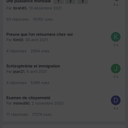
une puissance mondiale
1
2
3
Par
Ibrah85
,
19 décembre 2021
50
réponses
10742
vues
Preuve que l'on retournera chez-soi
Par
KimOl
,
30 avril 2021
4
réponses
2004
vues
Schizophrénie et immigration
Par
jean21
,
6 avril 2021
4
réponses
5288
vues
Examen de citoyenneté
Par
mimed90
,
2 novembre 2020
17
réponses
17274
vues