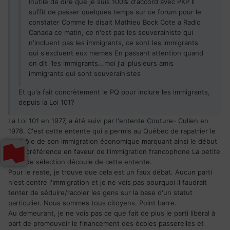
Inutile de dire que je suis 100% d'accord avec PKP Il
suffit de passer quelques temps sur ce forum pour le
constater Comme le disait Mathieu Bock Cote a Radio
Canada ce matin, ce n'est pas les souverainiste qui
n'incluent pas les immigrants, ce sont les immigrants
qui s'excluent eux memes En passant attention quand
on dit "les immigrants...moi j'ai plusieurs amis
immigrants qui sont souverainistes
Et qu'a fait concrètement le PQ pour inclure les immigrants,
depuis la Loi 101?
La Loi 101 en 1977, a été suivi par l'entente Couture- Cullen en
1978. C'est cette entente qui a permis au Québec de rapatrier le
contrôle de son immigration économique marquant ainsi le début
de la préférence en faveur de l'immigration francophone La petite
grille de sélection découle de cette entente.
Pour le reste, je trouve que cela est un faux débat. Aucun parti
n'est contre l'immigration et je ne vois pas pourquoi il faudrait
tenter de séduire/racoler les gens sur la base d'un statut
particulier. Nous sommes tous citoyens. Point barre.
Au demeurant, je ne vois pas ce que fait de plus le parti libéral à
part de promouvoir le financement des écoles passerelles et