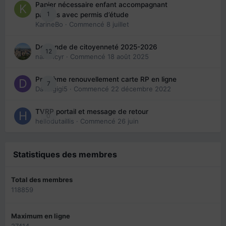
Papier nécessaire enfant accompagnant
1
parents avec permis d’étude
KarineBo
· Commencé
8 juillet
Demande de citoyenneté 2025-2026
12
nanancyr
· Commencé
18 août 2025
Problème renouvellement carte RP en ligne
7
Davidgigi5
· Commencé
22 décembre 2022
TVRP portail et message de retour
0
hellodutaillis
· Commencé
26 juin
Statistiques des membres
Total des membres
118859
Maximum en ligne
27414