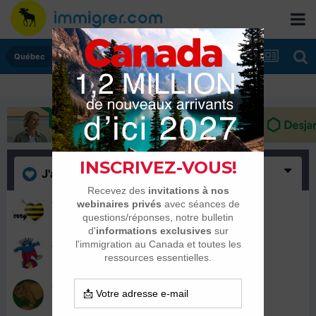
Québec
J'aime
(3)
Cherrybee
17 novembre 2016
Johanna Bonnet Guinet
16 novembre 2016
CandidatMTBDZ
16 novembre 2016