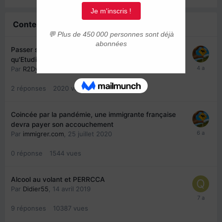
Contenu similaire
Passer son permis de conduire au Québec en tant
qu'Etudiant Français
Par
R2Dydou
,
17 avril 2022
2
réponses
2020
vues
Coincée par la pandémie, une immigrante française
devra payer son accouchement
Par
immigrer.com
,
25 juillet 2020
0
réponse
1544
vues
Alcool au volant et PERRCCA
Par
Didier55
,
14 avril 2019
9
réponses
10387
vues