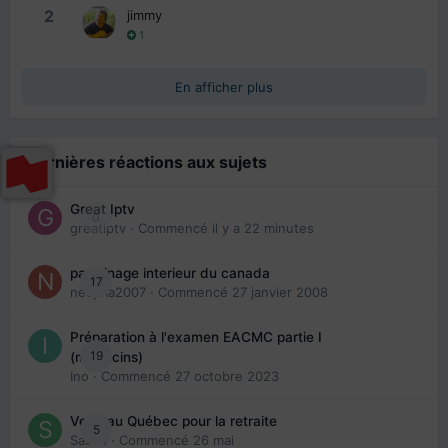
2
jimmy
1
En afficher plus
Dernières réactions aux sujets
Great Iptv
0
greatiptv
· Commencé
il y a 22 minutes
parrainage interieur du canada
17
nedjma2007
· Commencé
27 janvier 2008
Préparation à l'examen EACMC partie I
19
(médecins)
Ino
· Commencé
27 octobre 2023
Venir au Québec pour la retraite
5
Sab74
· Commencé
26 mai