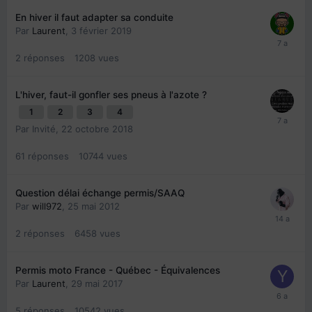
En hiver il faut adapter sa conduite
Par
Laurent
,
3 février 2019
2
réponses
1208
vues
L'hiver, faut-il gonfler ses pneus à l'azote ?
1
2
3
4
Par Invité,
22 octobre 2018
61
réponses
10744
vues
Question délai échange permis/SAAQ
Par
will972
,
25 mai 2012
2
réponses
6458
vues
Permis moto France - Québec - Équivalences
Par
Laurent
,
29 mai 2017
5
réponses
10542
vues