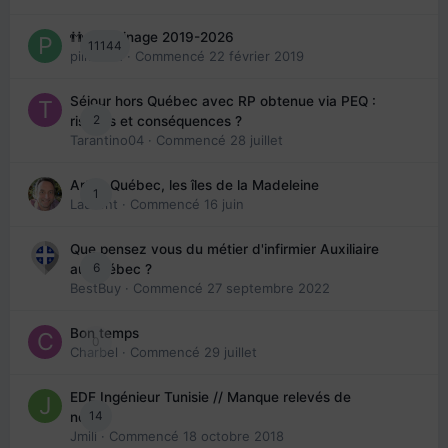
👬 Parrainage 2019-2026
11144
piinoush
· Commencé
22 février 2019
Séjour hors Québec avec RP obtenue via PEQ :
2
risques et conséquences ?
Tarantino04
· Commencé
28 juillet
Arte : Québec, les îles de la Madeleine
1
Laurent
· Commencé
16 juin
Que pensez vous du métier d'infirmier Auxiliaire
6
au Québec ?
BestBuy
· Commencé
27 septembre 2022
Bon temps
0
Charbel
· Commencé
29 juillet
EDE Ingénieur Tunisie // Manque relevés de
14
note
Jmili
· Commencé
18 octobre 2018