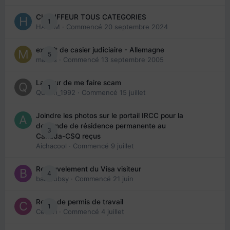
CHAUFFEUR TOUS CATEGORIES
1
HAZEM
· Commencé
20 septembre 2024
extrait de casier judiciaire - Allemagne
5
maries
· Commencé
13 septembre 2005
La peur de me faire scam
1
Queen_1992
· Commencé
15 juillet
Joindre les photos sur le portail IRCC pour la
demande de résidence permanente au
3
Canada-CSQ reçus
Aichacool
· Commencé
9 juillet
Renouvelement du Visa visiteur
4
babibubsy
· Commencé
21 juin
Refus de permis de travail
1
Cedbri
· Commencé
4 juillet