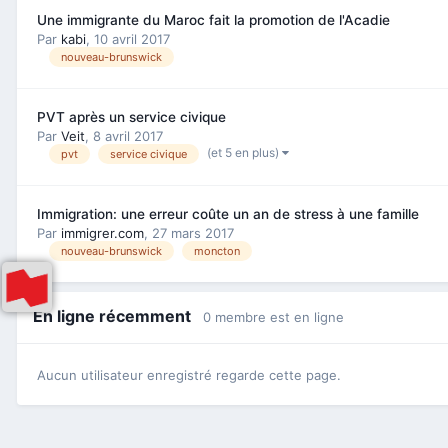
Une immigrante du Maroc fait la promotion de l'Acadie
Par
kabi
,
10 avril 2017
nouveau-brunswick
PVT après un service civique
Par
Veit
,
8 avril 2017
(et 5 en plus)
pvt
service civique
Immigration: une erreur coûte un an de stress à une famille
Par
immigrer.com
,
27 mars 2017
nouveau-brunswick
moncton
En ligne récemment
0 membre est en ligne
Aucun utilisateur enregistré regarde cette page.