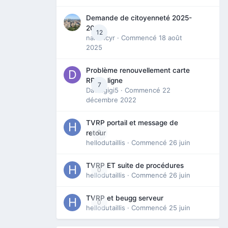
Demande de citoyenneté 2025-
2026
12
nanancyr
· Commencé
18 août
2025
Problème renouvellement carte
RP en ligne
7
Davidgigi5
· Commencé
22
décembre 2022
TVRP portail et message de
0
retour
hellodutaillis
· Commencé
26 juin
TVRP ET suite de procédures
0
hellodutaillis
· Commencé
26 juin
TVRP et beugg serveur
0
hellodutaillis
· Commencé
25 juin