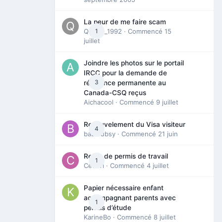
La peur de me faire scam
Queen_1992
1
· Commencé
15
juillet
Joindre les photos sur le portail
IRCC pour la demande de
3
résidence permanente au
Canada-CSQ reçus
Aichacool
· Commencé
9 juillet
Renouvelement du Visa visiteur
4
babibubsy
· Commencé
21 juin
Refus de permis de travail
1
Cedbri
· Commencé
4 juillet
Papier nécessaire enfant
accompagnant parents avec
1
permis d’étude
KarineBo
· Commencé
8 juillet