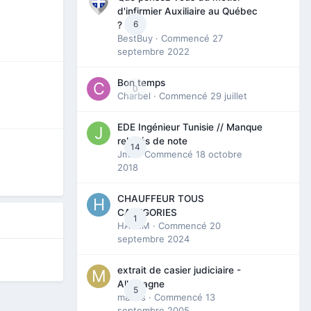
d'infirmier Auxiliaire au Québec
6
?
BestBuy
· Commencé
27
septembre 2022
Bon temps
0
Charbel
· Commencé
29 juillet
EDE Ingénieur Tunisie // Manque
relevés de note
14
Jmili
· Commencé
18 octobre
2018
CHAUFFEUR TOUS
CATEGORIES
1
HAZEM
· Commencé
20
septembre 2024
extrait de casier judiciaire -
Allemagne
5
maries
· Commencé
13
septembre 2005