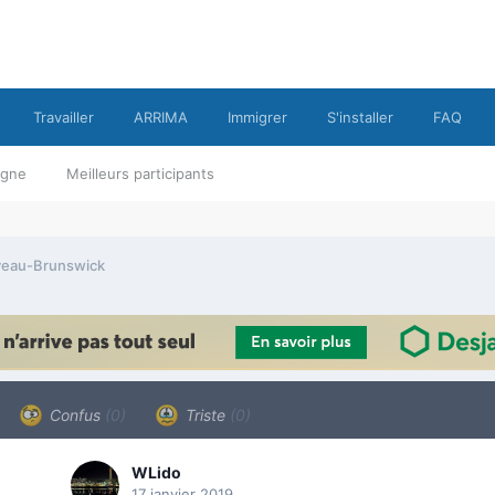
Travailler
ARRIMA
Immigrer
S'installer
FAQ
ligne
Meilleurs participants
eau-Brunswick
Confus
(0)
Triste
(0)
WLido
17 janvier 2019