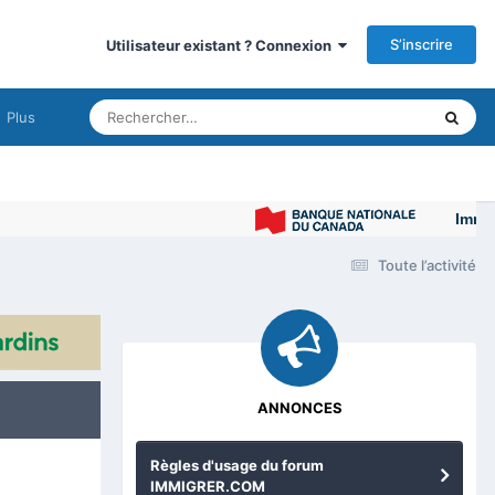
S’inscrire
Utilisateur existant ? Connexion
Plus
Immigrer 
Toute l’activité
ANNONCES
Règles d'usage du forum
IMMIGRER.COM