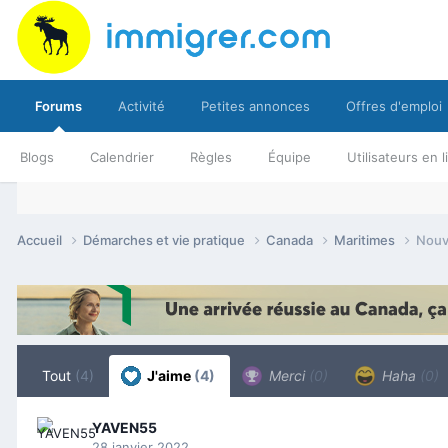
Forums
Activité
Petites annonces
Offres d'emploi
Blogs
Calendrier
Règles
Équipe
Utilisateurs en 
Accueil
Démarches et vie pratique
Canada
Maritimes
Nouv
Tout
(4)
J'aime
(4)
Merci
(0)
Haha
(0)
YAVEN55
28 janvier 2022