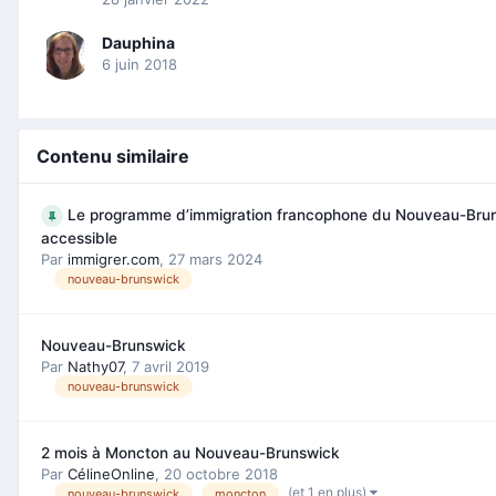
Dauphina
6 juin 2018
Contenu similaire
Le programme d’immigration francophone du Nouveau-Brun
accessible
Par
immigrer.com
,
27 mars 2024
nouveau-brunswick
Nouveau-Brunswick
Par
Nathy07
,
7 avril 2019
nouveau-brunswick
2 mois à Moncton au Nouveau-Brunswick
Par
CélineOnline
,
20 octobre 2018
(et 1 en plus)
nouveau-brunswick
moncton