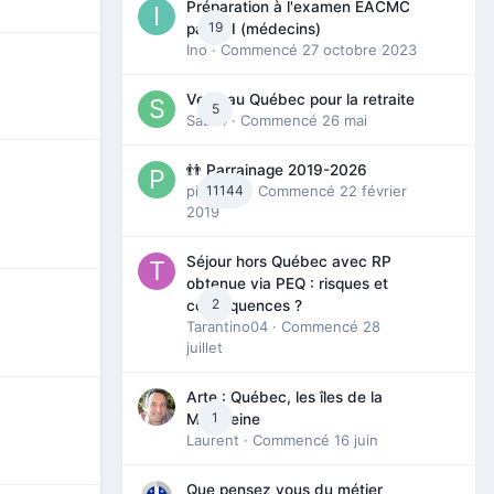
Préparation à l'examen EACMC
19
partie I (médecins)
Ino
· Commencé
27 octobre 2023
Venir au Québec pour la retraite
5
Sab74
· Commencé
26 mai
👬 Parrainage 2019-2026
piinoush
11144
· Commencé
22 février
2019
Séjour hors Québec avec RP
obtenue via PEQ : risques et
2
conséquences ?
Tarantino04
· Commencé
28
juillet
Arte : Québec, les îles de la
1
Madeleine
Laurent
· Commencé
16 juin
Que pensez vous du métier