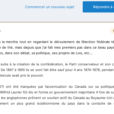
Commencer un nouveau sujet
Répondre à 
)
à la menthe tout en regardant le déroulement de l’élection fédérale té
e de thé, mais depuis que j'ai fait mes premiers pas dans ce beau pays
es, dans son débat, sa politique, ses projets de Lois, etc….
suite à la création de la confédération, le Parti conservateur et son 
De 1867 à 1895 ils se sont fait élire sauf pour 4 ans 1874-1878, pendan
ckenzie avait pris le pouvoir.
7) ont été marquées par l’accentuation du Canada sur sa politique
 Wilfrid Laurier fût élu et forma un gouvernement majoritaire 4 fois de su
té, les anglophones prônent un soutien actif du Canada au Royaume-Uni 
clament un plus grand isolationnisme du pays dans la conduite de s