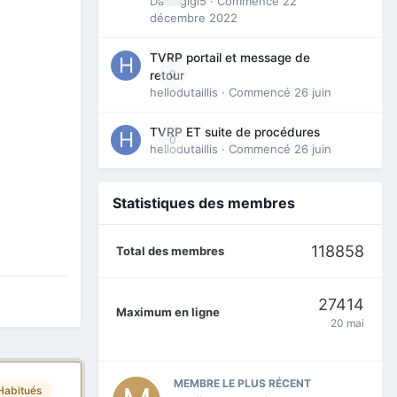
Davidgigi5
· Commencé
22
décembre 2022
TVRP portail et message de
0
retour
hellodutaillis
· Commencé
26 juin
TVRP ET suite de procédures
0
hellodutaillis
· Commencé
26 juin
Statistiques des membres
118858
Total des membres
27414
Maximum en ligne
20 mai
MEMBRE LE PLUS RÉCENT
Habitués