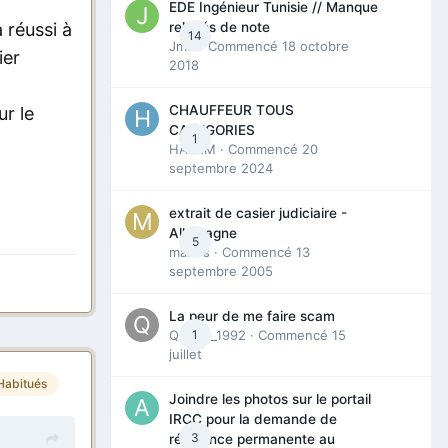
EDE Ingénieur Tunisie // Manque
a réussi à
relevés de note
14
Jmili
· Commencé
18 octobre
ier
2018
CHAUFFEUR TOUS
ur le
CATEGORIES
1
HAZEM
· Commencé
20
septembre 2024
extrait de casier judiciaire -
Allemagne
5
maries
· Commencé
13
septembre 2005
La peur de me faire scam
Queen_1992
1
· Commencé
15
juillet
Habitués
Joindre les photos sur le portail
IRCC pour la demande de
3
résidence permanente au