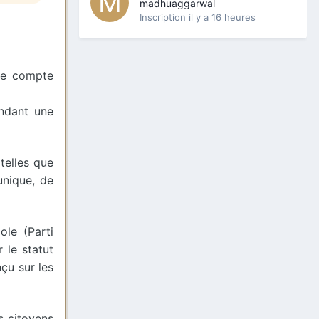
madhuaggarwal
Inscription
il y a 16 heures
 de compte
endant une
telles que
unique, de
ole (Parti
 le statut
çu sur les
s citoyens