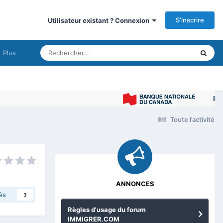
S’inscrire
Utilisateur existant ? Connexion
Plus
Immigrer 
Toute l’activité
ANNONCES
és
3
Règles d'usage du forum
IMMIGRER.COM