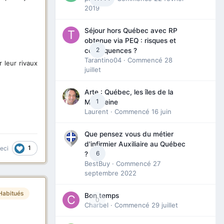
2019
Séjour hors Québec avec RP
obtenue via PEQ : risques et
2
conséquences ?
Tarantino04
· Commencé
28
 leur rivaux
juillet
Arte : Québec, les îles de la
1
Madeleine
Laurent
· Commencé
16 juin
Que pensez vous du métier
d'infirmier Auxiliaire au Québec
1
ceci
6
?
BestBuy
· Commencé
27
septembre 2022
Habitués
Bon temps
0
Charbel
· Commencé
29 juillet