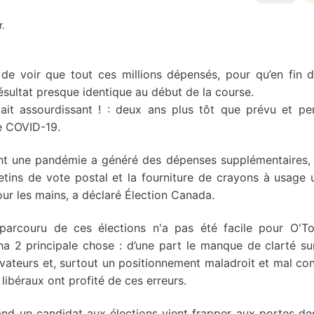
r.
t de voir que tout ces millions dépensés, pour qu’en fin
résultat presque identique au début de la course.
était assourdissant ! : deux ans plus tôt que prévu et p
e COVID-19.
nt une pandémie a généré des dépenses supplémentaires, 
etins de vote postal et la fourniture de crayons à usage 
ur les mains, a déclaré Élection Canada.
parcouru de ces élections n'a pas été facile pour O'To
ha 2 principale chose : d’une part le manque de clarté sur
vateurs et, surtout un positionnement maladroit et mal con
libéraux ont profité de ces erreurs.
nd un candidat aux élections vient frapper aux portes de