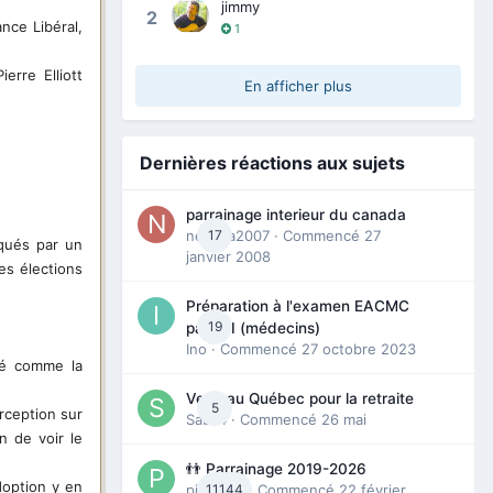
jimmy
2
ance Libéral,
1
erre Elliott
En afficher plus
Dernières réactions aux sujets
parrainage interieur du canada
nedjma2007
17
· Commencé
27
rqués par un
janvier 2008
es élections
Préparation à l'examen EACMC
19
partie I (médecins)
Ino
· Commencé
27 octobre 2023
ré comme la
Venir au Québec pour la retraite
5
rception sur
Sab74
· Commencé
26 mai
n de voir le
👬 Parrainage 2019-2026
doption y en
piinoush
11144
· Commencé
22 février