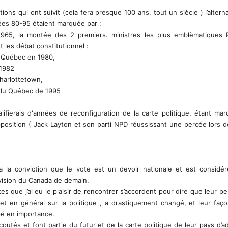
tions qui ont suivit (cela fera presque 100 ans, tout un siècle ) l’altern
ées 80-95 étaient marquée par :
1965, la montée des 2 premiers. ministres les plus emblèmatiques Pi
 les débat constitutionnel :
u Québec en 1980,
 1982
harlottetown,
é du Québec de 1995
ifierais d'années de reconfiguration de la carte politique, étant ma
position ( Jack Layton et son parti NPD réussissant une percée lors d
a la conviction que le vote est un devoir nationale et est considé
 vision du Canada de demain.
s que j’ai eu le plaisir de rencontrer s’accordent pour dire que leur
pe
e et en général sur la politique , a drastiquement changé, et leur faço
pé en importance.
coutés et font partie du futur et de la carte politique de leur pays d’a