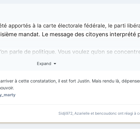
 apportés à la carte électorale fédérale, le parti libér
oisième mandat. Le message des citoyens interprété p
’on parle de politique. Vous voulez qu’on se concentre
 »
Expand
arriver à cette constatation, il est fort Justin. Mais rendu là, dépens
mouvoir.
zy_marty
Sidji972
,
Azarielle
et
bencoudonc
ont réagi à c