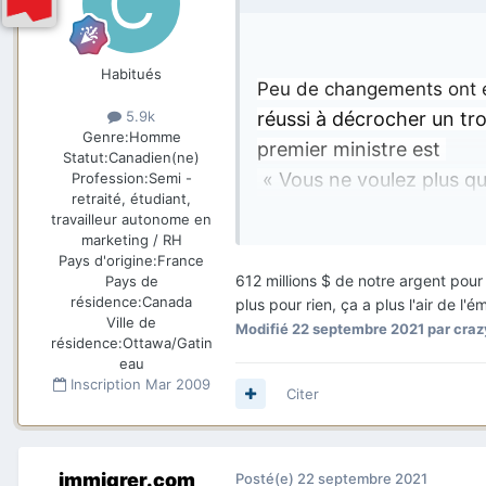
Habitués
Peu de changements ont été
5.9k
réussi à décrocher un tr
Genre:
Homme
premier ministre est
Statut:
Canadien(ne)
« Vous ne voulez plus qu
Profession:
Semi -
retraité, étudiant,
travail à faire pour vous.
travailleur autonome en
marketing / RH
Pays d'origine:
France
612 millions $ de notre argent pour 
Pays de
résidence:
Canada
plus pour rien, ça a plus l'air de l'é
Ville de
Modifié
22 septembre 2021
par cra
résidence:
Ottawa/Gatin
eau
Inscription
Mar 2009
Citer
immigrer.com
Posté(e)
22 septembre 2021