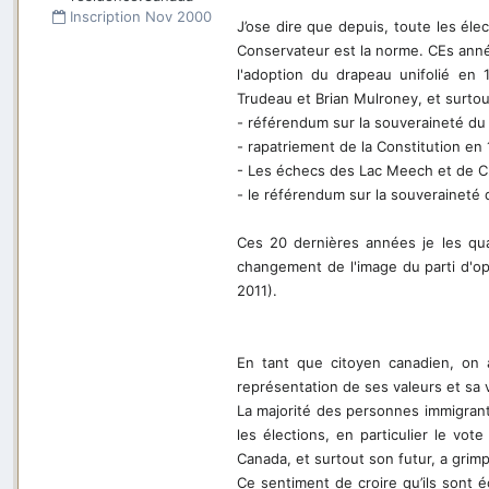
Inscription
Nov 2000
J’ose dire que depuis, toute les élec
Conservateur est la norme. CEs ann
l'adoption du drapeau unifolié en 
Trudeau et Brian Mulroney, et surtout
- référendum sur la souveraineté d
- rapatriement de la Constitution en
- Les échecs des Lac Meech et de C
- le référendum sur la souverainet
Ces 20 dernières années je les qual
changement de l'image du parti d'op
2011).
En tant que citoyen canadien, on 
représentation de ses valeurs et sa
La majorité des personnes immigrante
les élections, en particulier le vot
Canada, et surtout son futur, a grim
Ce sentiment de croire qu’ils sont é