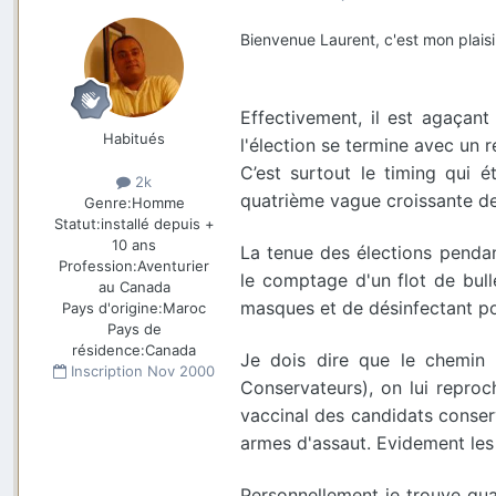
Bienvenue Laurent, c'est mon plaisi
Effectivement, il est agaçan
Habitués
l'élection se termine avec un 
C’est surtout le timing qui 
2k
quatrième vague croissante d
Genre:
Homme
Statut:
installé depuis +
10 ans
La tenue des élections penda
Profession:
Aventurier
le comptage d'un flot de bull
au Canada
masques et de désinfectant po
Pays d'origine:
Maroc
Pays de
résidence:
Canada
Je dois dire que le chemin 
Inscription
Nov 2000
Conservateurs), on lui reproc
vaccinal des candidats conser
armes d'assaut. Evidement les 
Personnellement je trouve qua