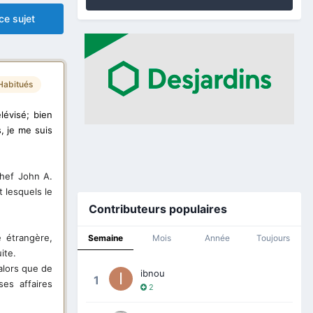
ce sujet
Habitués
lévisé; bien
, je me suis
chef John A.
t lesquels le
Contributeurs populaires
 étrangère,
Semaine
Mois
Année
Toujours
ite.
alors que de
ibnou
1
es affaires
2