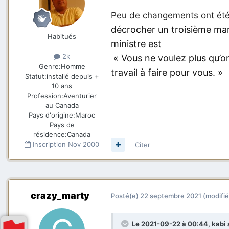
Peu de changements ont été a
décrocher un troisième man
Habitués
ministre est
2k
« Vous ne voulez plus qu’on
Genre:
Homme
travail à faire pour vous. »
Statut:
installé depuis +
10 ans
Profession:
Aventurier
au Canada
Pays d'origine:
Maroc
Pays de
résidence:
Canada
Inscription
Nov 2000
Citer
crazy_marty
Posté(e)
22 septembre 2021
(modifié
Le 2021-09-22 à 00:44,
kabi
a