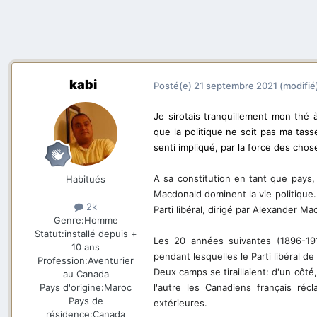
kabi
Posté(e)
21 septembre 2021
(modifié
Je sirotais tranquillement mon thé 
que la politique ne soit pas ma tass
senti impliqué, par la force des chos
A sa constitution en tant que pays, 
Habitués
Macdonald dominent la vie politique. 
2k
Parti libéral, dirigé par Alexander Ma
Genre:
Homme
Statut:
installé depuis +
Les 20 années suivantes (1896-191
10 ans
pendant lesquelles le Parti libéral de
Profession:
Aventurier
Deux camps se tiraillaient: d'un cô
au Canada
Pays d'origine:
Maroc
l'autre les Canadiens français ré
Pays de
extérieures.
résidence:
Canada