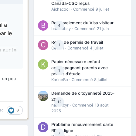
Canada-CSQ reçus
Aichacool
· Commencé
9 juillet
Renouvelement du Visa visiteur
a
al
4
babibubsy
· Commencé
21 juin
ar le
Refus de permis de travail
1
Cedbri
· Commencé
4 juillet
 sur le
Papier nécessaire enfant
accompagnant parents avec
1
permis d’étude
er un peu
KarineBo
· Commencé
8 juillet
Demande de citoyenneté 2025-
2026
12
nanancyr
· Commencé
18 août
3
eci
2025
Problème renouvellement carte
RP en ligne
7