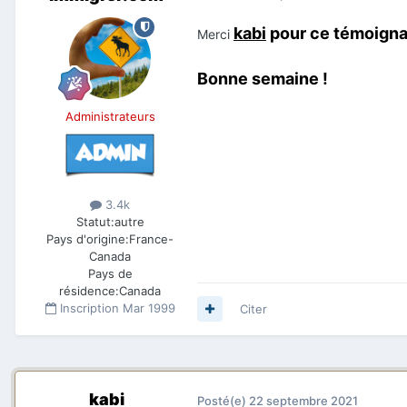
kabi
pour ce témoignag
Merci
Bonne semaine !
Administrateurs
3.4k
Statut:
autre
Pays d'origine:
France-
Canada
Pays de
résidence:
Canada
Inscription
Mar 1999
Citer
kabi
Posté(e)
22 septembre 2021