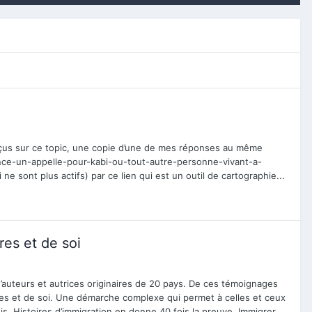
reçus sur ce topic, une copie d’une de mes réponses au même
lance-un-appelle-pour-kabi-ou-tout-autre-personne-vivant-a-
ne sont plus actifs) par ce lien qui est un outil de cartographie...
res et de soi
d’auteurs et autrices originaires de 20 pays. De ces témoignages
utres et de soi. Une démarche complexe qui permet à celles et ceux
is. Histoires d’immigration en donne 40 fois la preuve. Immigrer...