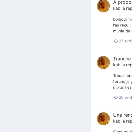
A propos
kabi
a rép
bonjour n
l'as reçu 
munie de c
27 avri
Tranche 
kabi
a rép
Très chère
forum, je 
mixte il e
26 avri
Une ren
kabi
a rép
C'est gent