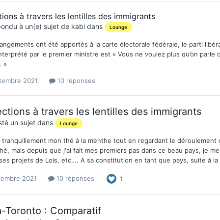
tions à travers les lentilles des immigrants
ondu à un(e) sujet de
kabi
dans
Lounge
ngements ont été apportés à la carte électorale fédérale, le parti lib
nterprété par le premier ministre est « Vous ne voulez plus qu’on parle d
. »
tembre 2021
10 réponses
ctions à travers les lentilles des immigrants
té un sujet dans
Lounge
s tranquillement mon thé à la menthe tout en regardant le déroulement de
hé, mais depuis que j'ai fait mes premiers pas dans ce beau pays, je me
 ses projets de Lois, etc…. A sa constitution en tant que pays, suite à la
tembre 2021
10 réponses
1
-Toronto : Comparatif