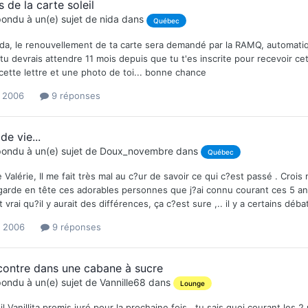
 de la carte soleil
ondu à un(e) sujet de
nida
dans
Québec
ida, le renouvellement de ta carte sera demandé par la RAMQ, automati
. tu devrais attendre 11 mois depuis que tu t'es inscrite pour recevoir ce
ette lettre et une photo de toi... bonne chance
l 2006
9 réponses
de vie...
ondu à un(e) sujet de
Doux_novembre
dans
Québec
 Valérie, Il me fait très mal au c?ur de savoir ce qui c?est passé . Croi
garde en tête ces adorables personnes que j?ai connu courant ces 5 ans
st vrai qu?il y aurait des différences, ça c?est sure ,.. il y a certains d
l 2006
9 réponses
contre dans une cabane à sucre
ondu à un(e) sujet de
Vannille68
dans
Lounge
il Vanillita promis juré pour la prochaine fois.. tu sais quoi courant le