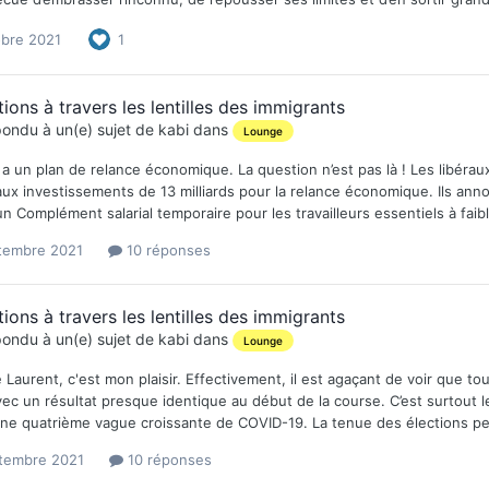
obre 2021
1
tions à travers les lentilles des immigrants
ondu à un(e) sujet de
kabi
dans
Lounge
 y a un plan de relance économique. La question n’est pas là ! Les libé
x investissements de 13 milliards pour la relance économique. Ils anno
 un Complément salarial temporaire pour les travailleurs essentiels à fa
tembre 2021
10 réponses
tions à travers les lentilles des immigrants
ondu à un(e) sujet de
kabi
dans
Lounge
Laurent, c'est mon plaisir. Effectivement, il est agaçant de voir que to
ec un résultat presque identique au début de la course. C’est surtout le
ne quatrième vague croissante de COVID-19. La tenue des élections p
tembre 2021
10 réponses