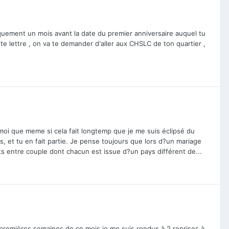
quement un mois avant la date du premier anniversaire auquel tu
tte lettre , on va te demander d'aller aux CHSLC de ton quartier ,
s moi que meme si cela fait longtemp que je me suis éclipsé du
, et tu en fait partie. Je pense toujours que lors d?un mariage
ébats entre couple dont chacun est issue d?un pays différent de...
s 2 premières semaines de ce mois je me suis rendus à 2 reprises à