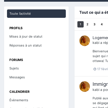
Tout ce qui a é
Toute l’activité
1
2
3
4
PROFILS
Mises à jour de statut
Logeme
kabi
a rép
Réponses à un statut
Bienvenue
sujet qui 
FORUMS
ottawa/ Tu
Sujets
17 févr
Messages
Immigr
kabi
a pos
CALENDRIER
Publié aux
Évènements
se dégage 
qui l’ont 