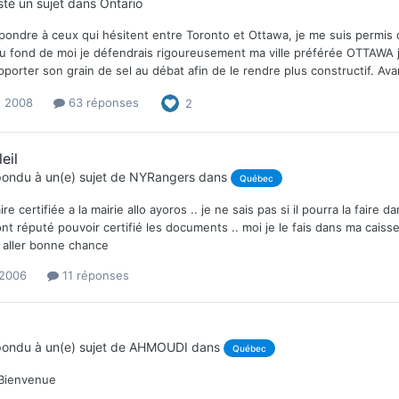
té un sujet dans
Ontario
pondre à ceux qui hésitent entre Toronto et Ottawa, je me suis permis 
 fond de moi je défendrais rigoureusement ma ville préférée OTTAWA je 
porter son grain de sel au débat afin de le rendre plus constructif. Av
t 2008
63 réponses
2
eil
ondu à un(e) sujet de
NYRangers
dans
Québec
faire certifiée a la mairie allo ayoros .. je ne sais pas si il pourra la fai
t réputé pouvoir certifié les documents .. moi je le fais dans ma caisse d
.. aller bonne chance
 2006
11 réponses
ondu à un(e) sujet de
AHMOUDI
dans
Québec
Bienvenue