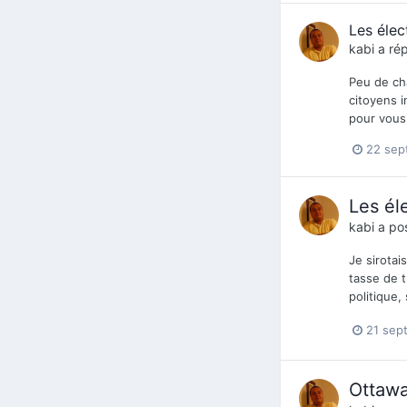
Les élec
kabi
a rép
Peu de cha
citoyens i
pour vous
22 sep
Les éle
kabi
a pos
Je sirotai
tasse de t
politique,
21 sep
Ottawa