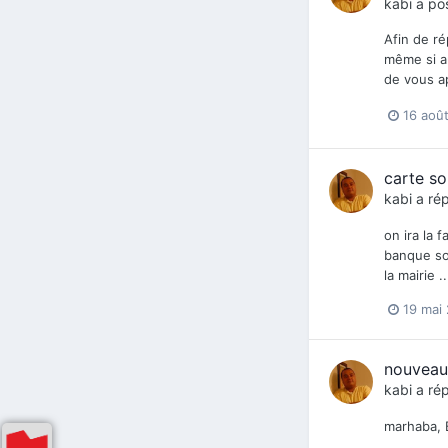
kabi
a pos
Afin de ré
même si au
de vous ap
16 aoû
carte sol
kabi
a rép
on ira la 
banque son
la mairie 
19 mai
nouveau
kabi
a rép
marhaba, 