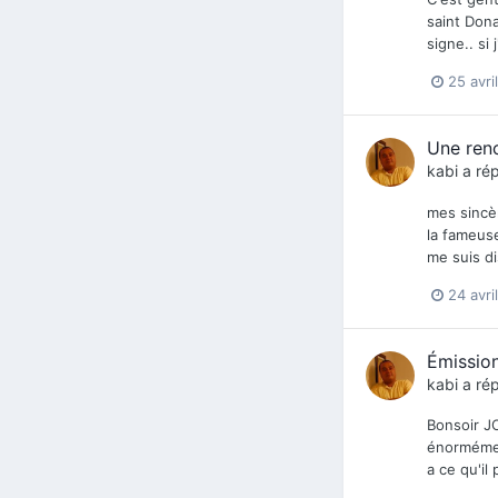
saint Dona
signe.. si 
25 avri
Une ren
kabi
a rép
mes sincèr
la fameuse
me suis dis
24 avri
Émission
kabi
a rép
Bonsoir JO
énormément
a ce qu'il