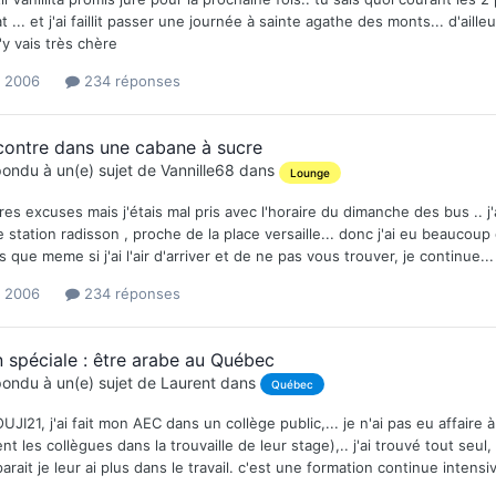
t ... et j'ai faillit passer une journée à sainte agathe des monts... d'ail
j'y vais très chère
l 2006
234 réponses
contre dans une cabane à sucre
ondu à un(e) sujet de
Vannille68
dans
Lounge
es excuses mais j'étais mal pris avec l'horaire du dimanche des bus .. j'
 station radisson , proche de la place versaille... donc j'ai eu beaucoup 
 que meme si j'ai l'air d'arriver et de ne pas vous trouver, je continue... m
l 2006
234 réponses
 spéciale : être arabe au Québec
ondu à un(e) sujet de
Laurent
dans
Québec
UJI21, j'ai fait mon AEC dans un collège public,... je n'ai pas eu affaire
 les collègues dans la trouvaille de leur stage),.. j'ai trouvé tout seul
 parait je leur ai plus dans le travail. c'est une formation continue inten