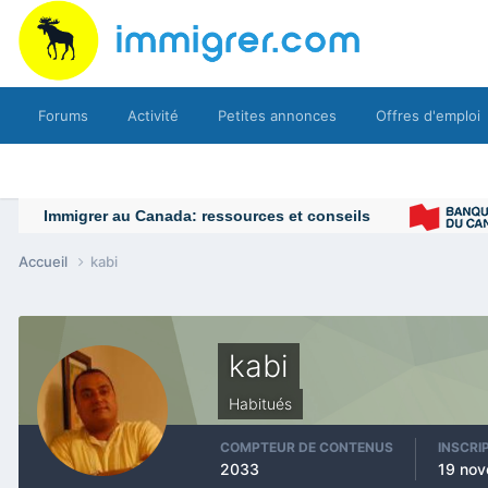
Forums
Activité
Petites annonces
Offres d'emploi
Accueil
kabi
kabi
Habitués
COMPTEUR DE CONTENUS
INSCRI
2033
19 no