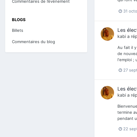
Commentaires de l’évènement
31 oct
BLOGS
Les élec
Billets
kabi
a rép
Commentaires du blog
Au fait il
de nouveau
l'emploi ;
27 sep
Les élec
kabi
a rép
Bienvenue 
termine av
pendant u
22 sep