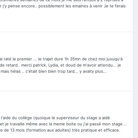
leur j'y pense encore.. possiblement les emaines à venir Je te ferais
ai raté le premier ... le trajet dure 1h 35mn de chez moi jusuqu'à
de retard.. merci patrick, Lydia, et doud de m'avoir attendu... je
ais hélas .. c'était bien bien trop tard... y avaity plus...
 à l'aide du collège (quoique le superviseur du stage a aidé
, et je travaille même avec la meme boite ou j'ai passé mon stage ..
sive de 13 mois (formation aux adultes) très pratique et efficace.