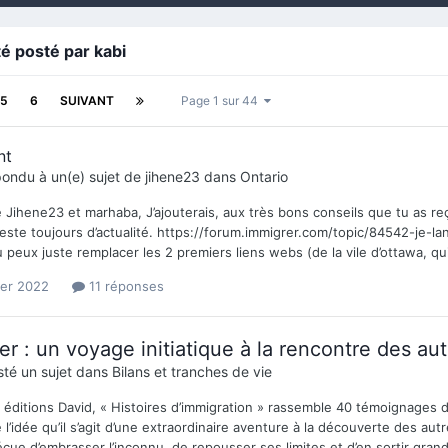
té posté par kabi
5
6
SUIVANT
Page 1 sur 44
nt
ondu à un(e) sujet de
jihene23
dans
Ontario
 Jihene23 et marhaba, J’ajouterais, aux très bons conseils que tu as 
reste toujours d’actualité. https://forum.immigrer.com/topic/84542-je-
 peux juste remplacer les 2 premiers liens webs (de la vile d’ottawa, qui 
ier 2022
11 réponses
er : un voyage initiatique à la rencontre des aut
té un sujet dans
Bilans et tranches de vie
 éditions David, « Histoires d’immigration » rassemble 40 témoignages 
l’idée qu’il s’agit d’une extraordinaire aventure à la découverte des a
vécue d’embrasser l’inconnu, de repousser ses limites et d’en sortir grand