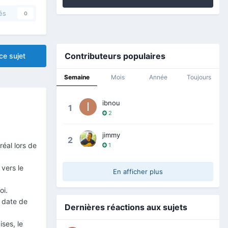
és
0
Contributeurs populaires
ce sujet
Semaine
Mois
Année
Toujours
ibnou
1
2
jimmy
2
réal lors de
1
 vers le
En afficher plus
oi.
a date de
Dernières réactions aux sujets
ses, le