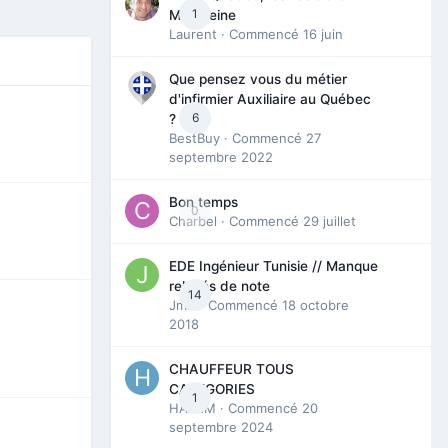
1
Madeleine
Laurent
· Commencé
16 juin
Que pensez vous du métier
d'infirmier Auxiliaire au Québec
6
?
BestBuy
· Commencé
27
septembre 2022
Bon temps
0
Charbel
· Commencé
29 juillet
EDE Ingénieur Tunisie // Manque
relevés de note
14
Jmili
· Commencé
18 octobre
2018
CHAUFFEUR TOUS
CATEGORIES
1
HAZEM
· Commencé
20
septembre 2024