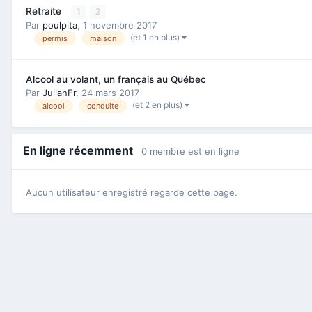
Retraite
1
2
Par
poulpita
,
1 novembre 2017
(et 1 en plus)
permis
maison
Alcool au volant, un français au Québec
Par
JulianFr
,
24 mars 2017
(et 2 en plus)
alcool
conduite
En ligne récemment
0 membre est en ligne
Aucun utilisateur enregistré regarde cette page.