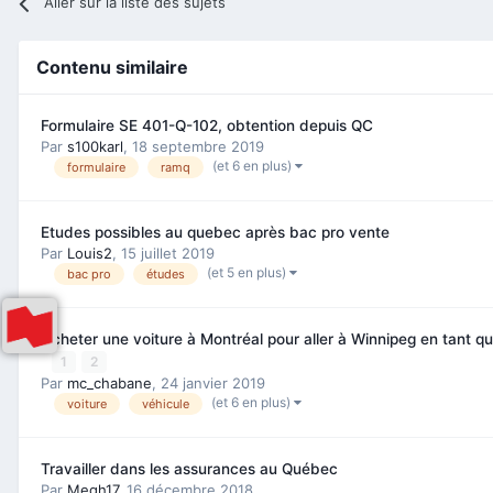
Aller sur la liste des sujets
Contenu similaire
Formulaire SE 401-Q-102, obtention depuis QC
Par
s100karl
,
18 septembre 2019
(et 6 en plus)
formulaire
ramq
Etudes possibles au quebec après bac pro vente
Par
Louis2
,
15 juillet 2019
(et 5 en plus)
bac pro
études
Acheter une voiture à Montréal pour aller à Winnipeg en tant qu
1
2
Par
mc_chabane
,
24 janvier 2019
(et 6 en plus)
voiture
véhicule
Travailler dans les assurances au Québec
Par
Megh17
,
16 décembre 2018