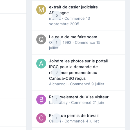
extrait de casier judiciaire -
Allemagne
5
maries
· Commencé
13
septembre 2005
La peur de me faire scam
Queen_1992
1
· Commencé
15
juillet
Joindre les photos sur le portail
IRCC pour la demande de
3
résidence permanente au
Canada-CSQ reçus
Aichacool
· Commencé
9 juillet
Renouvelement du Visa visiteur
4
babibubsy
· Commencé
21 juin
Refus de permis de travail
1
Cedbri
· Commencé
4 juillet