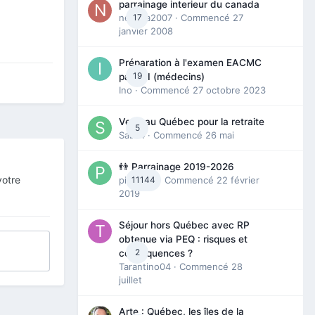
parrainage interieur du canada
nedjma2007
17
· Commencé
27
janvier 2008
Préparation à l'examen EACMC
19
partie I (médecins)
Ino
· Commencé
27 octobre 2023
Venir au Québec pour la retraite
5
Sab74
· Commencé
26 mai
👬 Parrainage 2019-2026
votre
piinoush
11144
· Commencé
22 février
2019
Séjour hors Québec avec RP
obtenue via PEQ : risques et
2
conséquences ?
Tarantino04
· Commencé
28
juillet
Arte : Québec, les îles de la