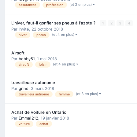
(et 3 en plus)
assurances
profession
L'hiver, faut-il gonfler ses pneus à l'azote ?
1
2
3
4
Par Invité,
22 octobre 2018
(et 4 en plus)
hiver
pneus
Airsoft
Par
bobby51
,
1 mai 2018
(et 4 en plus)
airsoft
loisir
travailleuse autonome
Par
grind
,
3 mars 2018
(et 3 en plus)
travailleur autnome
femme
Achat de voiture en Ontario
Par
Emma1212
,
19 janvier 2018
voiture
achat