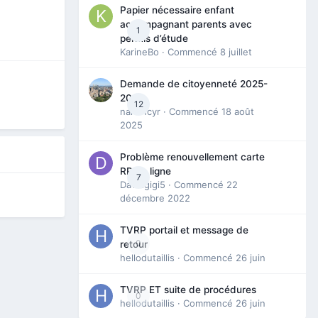
Papier nécessaire enfant
accompagnant parents avec
1
permis d’étude
KarineBo
· Commencé
8 juillet
Demande de citoyenneté 2025-
2026
12
nanancyr
· Commencé
18 août
2025
Problème renouvellement carte
RP en ligne
7
Davidgigi5
· Commencé
22
décembre 2022
TVRP portail et message de
0
retour
hellodutaillis
· Commencé
26 juin
TVRP ET suite de procédures
0
hellodutaillis
· Commencé
26 juin