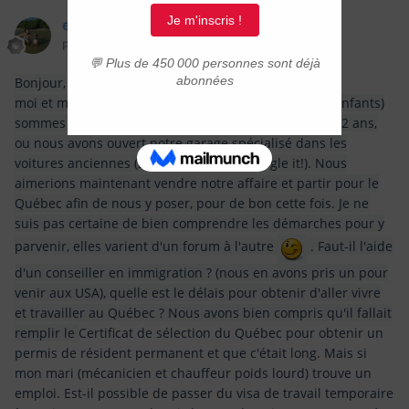
emipuko
Posté(e)
28 février 2017
Bonjour,
moi et mon mari (tous deux Suisses de 26 ans, sans enfants)
sommes actuellement sous visa E2 en Floride depuis 2 ans,
ou nous avons ouvert notre garage spécialisé dans les
voitures anciennes (Seb's auto repair, google it!). Nous
aimerions maintenant vendre notre affaire et partir pour le
Québec afin de nous y poser, pour de bon cette fois. Je ne
suis pas certaine de bien comprendre les démarches pour y
parvenir, elles varient d'un forum à l'autre
. Faut-il l'aide
d'un conseiller en immigration ? (nous en avons pris un pour
venir aux USA), quelle est le délais pour obtenir d'aller vivre
et travailler au Québec ? Nous avons bien compris qu'il fallait
remplir le
Certificat de sélection du Québec pour obtenir un
permis de résident permanent et que c'était long. Mais si
mon mari (mécanicien et chauffeur poids lourd) trouve un
emploi. Est-il possible de passer du visa de travail temporaire