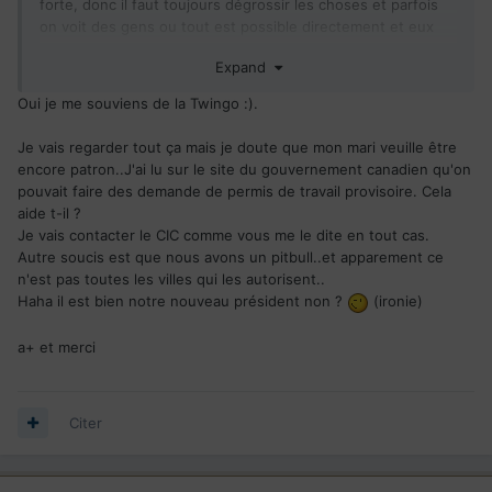
forte, donc il faut toujours dégrossir les choses et parfois
on voit des gens ou tout est possible directement et eux
d'abord.
Expand
Vous formalisez pas, je doute pas du bien fondé et il y en a
eu des déçus qui écoutent pas...
Oui je me souviens de la Twingo :).
Oui pour le garage, je suis le type à la twingo si vous vous
Je vais regarder tout ça mais je doute que mon mari veuille être
souvenez.
encore patron..J'ai lu sur le site du gouvernement canadien qu'on
Je comprends mieux et merci du retour, j'y suis déjà passé
pouvait faire des demande de permis de travail provisoire. Cela
et c'était plus simple, j'aime le Québec et le Canada.
aide t-il ?
Regardez du côté des programmes Travailleur autonome
Je vais contacter le CIC comme vous me le dite en tout cas.
aussi, mais c'est plus long...
Autre soucis est que nous avons un pitbull..et apparement ce
Après je me souviens qu'il existe une procédure
n'est pas toutes les villes qui les autorisent..
exceptionnelle pour transférer sa société, elle doit maintenir
Haha il est bien notre nouveau président non ?
(ironie)
deq avantages et des acquis, j'avais eu un échange avec le
CIC et c'était du provisoire pour aller vers le permanent.
a+ et merci
Néanmoins l'immigration est en pleine mutation.
Contactez le CIC pour ça.
Hors Québec, il y a aussi l'avantage Francophone qui est de
retour, je suis sous mobile et limité.
Citer
A+ et coucou à