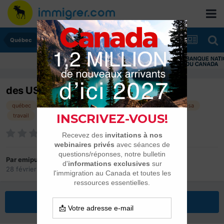
Québec
des USA au Canada
québec
immigrer
usa
documents
aide
visa
travail
mécanicien
Par
emipuko
28 février 2017
dans
Québec
Répondre à ce sujet