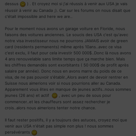
dessus
) . Et croyez moi si j'ai réussis à venir aux USA je vais
réussir à venir au Canada ;). Car sur les forums on nous disait que
c'était impossible and here we are..
Pour le moment nous avons un garage voiture en Floride, nous
faisons des voitures anciennes. Le soucis des USA c'est qu'avec
notre visa investisseur nous ne pourrons JAMAIS avoir de green
card (residents permanents) même après 10ans..avec ce visa
c'est exclu, il faut pour cela investir 500 000$..Donc là nous avons
4 ans renouvelable sans limite temps que ça marche bien. Mais
les chiffres demandés sont exorbitants ( 50 000$ de profit après
salaire par année). Donc nous en avons marre du poids de ce
visa, de ne pas pouvoir s'établir.,Alors avant de devoir rentrer en
Suisse nous aimerions voir si nous pourrions aller au Canada.
Apparement vous êtes en manque de jeunes actifs..nous sommes
jeunes (26 ans) et actif
, avec un peu de sous pour
commencer..et les chauffeurs sont assez rechercher je
crois..alors nous aimerions tenter notre chance.
Il faut rester positifs, il y a toujours des astuces, croyez moi que
venir aux USA n'était pas simple non plus ! nous sommes
persévérants