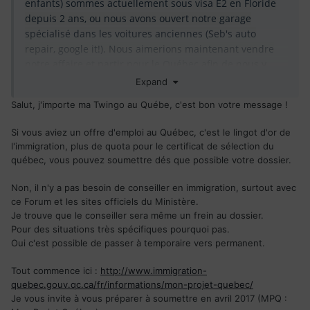
enfants) sommes actuellement sous visa E2 en Floride
depuis 2 ans, ou nous avons ouvert notre garage
spécialisé dans les voitures anciennes (Seb's auto
repair, google it!). Nous aimerions maintenant vendre
notre affaire et partir pour le Québec afin de nous y
poser, pour de bon cette fois. Je ne suis pas certaine de
Expand
bien comprendre les démarches pour y parvenir, elles
Salut, j'importe ma Twingo au Québe, c'est bon votre message !
varient d'un forum à l'autre
. Faut-il l'aide d'un
conseiller en immigration ? (nous en avons pris un pour
Si vous aviez un offre d'emploi au Québec, c'est le lingot d'or de
l'immigration, plus de quota pour le certificat de sélection du
venir aux USA), quelle est le délais pour obtenir d'aller
québec, vous pouvez soumettre dés que possible votre dossier.
vivre et travailler au Québec ? Nous avons bien compris
qu'il fallait remplir le
Certificat de sélection du Québec
Non, il n'y a pas besoin de conseiller en immigration, surtout avec
pour obtenir un permis de résident permanent et que
ce Forum et les sites officiels du Ministère.
c'était long. Mais si mon mari (mécanicien et chauffeur
Je trouve que le conseiller sera même un frein au dossier.
poids lourd) trouve un emploi. Est-il possible de passer
Pour des situations très spécifiques pourquoi pas.
du visa de travail temporaire à un visa permanent
Oui c'est possible de passer à temporaire vers permanent.
depuis le Canada? Ici aux USA c'est très difficile voir
impossible, à moins d'être riche !
Tout commence ici :
http://www.immigration-
quebec.gouv.qc.ca/fr/informations/mon-projet-quebec/
Merci de votre aide, belle journée à vous
Je vous invite à vous préparer à soumettre en avril 2017 (MPQ :