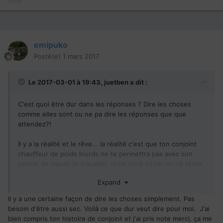
emipuko
Posté(e)
1 mars 2017
Le 2017-03-01 à 19:43,
juetben
a dit :
C'est quoi être dur dans les réponses ? Dire les choses
comme elles sont ou ne pa dire les réponses que que
attendez?!
Il y a la réalité et le rêve... la réalité c'est que ton conjoint
chauffeur de poids lourds ne te permettra pas avec son
permis de travail de travailler, ni de vivre ici car on ne reste
pas touriste indéfiniment, sans compter que tu n'auras
Expand
aucune couverture sociale...
Il y a une certaine façon de dire les choses simplement. Pas
Si tu trouves ça dur et bien c'est dommage mais cela te
besoin d'être aussi sec. Voilà ce que dur veut dire pour moi. J'ai
présente la situation telle qu'elle est!
bien compris ton histoire de conjoint et j'ai pris note merci, ça me