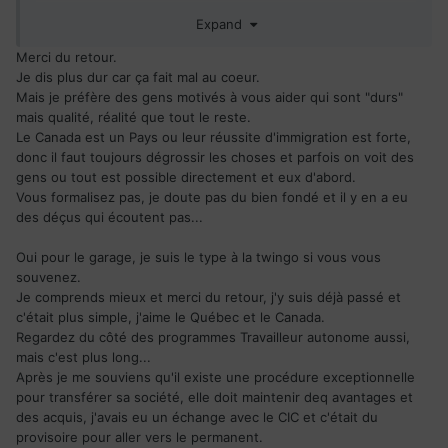
Pour le moment nous avons un garage voiture en Floride,
Expand
nous faisons des voitures anciennes. Le soucis des USA
c'est qu'avec notre visa investisseur nous ne pourrons
Merci du retour.
JAMAIS avoir de green card (residents permanents) même
Je dis plus dur car ça fait mal au coeur.
après 10ans..avec ce visa c'est exclu, il faut pour cela
Mais je préfère des gens motivés à vous aider qui sont "durs"
investir 500 000$..Donc là nous avons 4 ans renouvelable
mais qualité, réalité que tout le reste.
sans limite temps que ça marche bien. Mais les chiffres
Le Canada est un Pays ou leur réussite d'immigration est forte,
demandés sont exorbitants ( 50 000$ de profit après salaire
donc il faut toujours dégrossir les choses et parfois on voit des
par année). Donc nous en avons marre du poids de ce visa,
gens ou tout est possible directement et eux d'abord.
de ne pas pouvoir s'établir.,Alors avant de devoir rentrer en
Vous formalisez pas, je doute pas du bien fondé et il y en a eu
Suisse nous aimerions voir si nous pourrions aller au
des déçus qui écoutent pas...
Canada. Apparement vous êtes en manque de jeunes
actifs..nous sommes jeunes (26 ans) et actif
, avec un
Oui pour le garage, je suis le type à la twingo si vous vous
peu de sous pour commencer..et les chauffeurs sont assez
souvenez.
rechercher je crois..alors nous aimerions tenter notre
Je comprends mieux et merci du retour, j'y suis déjà passé et
chance.
c'était plus simple, j'aime le Québec et le Canada.
Regardez du côté des programmes Travailleur autonome aussi,
Il faut rester positifs, il y a toujours des astuces, croyez moi
mais c'est plus long...
que venir aux USA n'était pas simple non plus ! nous
Après je me souviens qu'il existe une procédure exceptionnelle
sommes persévérants
pour transférer sa société, elle doit maintenir deq avantages et
des acquis, j'avais eu un échange avec le CIC et c'était du
provisoire pour aller vers le permanent.