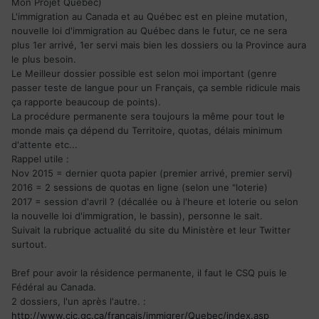
Mon Projet Québec)
Emilie & Seb
L'immigration au Canada et au Québec est en pleine mutation,
nouvelle loi d'immigration au Québec dans le futur, ce ne sera
plus 1er arrivé, 1er servi mais bien les dossiers ou la Province aura
le plus besoin.
Le Meilleur dossier possible est selon moi important (genre
passer teste de langue pour un Français, ça semble ridicule mais
ça rapporte beaucoup de points).
La procédure permanente sera toujours la même pour tout le
monde mais ça dépend du Territoire, quotas, délais minimum
d'attente etc...
Rappel utile :
Nov 2015 = dernier quota papier (premier arrivé, premier servi)
2016 = 2 sessions de quotas en ligne (selon une "loterie)
2017 = session d'avril ? (décallée ou à l'heure et loterie ou selon
la nouvelle loi d'immigration, le bassin), personne le sait.
Suivait la rubrique actualité du site du Ministère et leur Twitter
surtout.
Bref pour avoir la résidence permanente, il faut le CSQ puis le
Fédéral au Canada.
2 dossiers, l'un après l'autre. :
http://www.cic.gc.ca/francais/immigrer/Quebec/index.asp