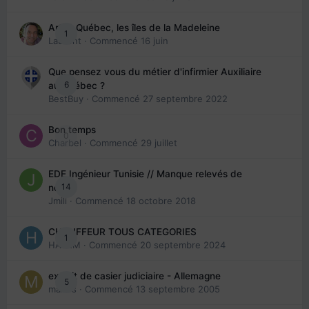
Arte : Québec, les îles de la Madeleine
1
Laurent
· Commencé
16 juin
Que pensez vous du métier d'infirmier Auxiliaire
6
au Québec ?
BestBuy
· Commencé
27 septembre 2022
Bon temps
0
Charbel
· Commencé
29 juillet
EDE Ingénieur Tunisie // Manque relevés de
14
note
Jmili
· Commencé
18 octobre 2018
CHAUFFEUR TOUS CATEGORIES
1
HAZEM
· Commencé
20 septembre 2024
extrait de casier judiciaire - Allemagne
5
maries
· Commencé
13 septembre 2005