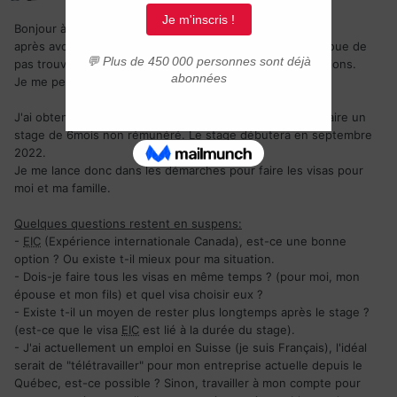
Bonjour à tous,
après avoir parcouru pas mal de pages sur ce forum, j'avoue de
pas trouver exactement certaines réponses à mes questions.
Je me permets donc de créer un nouveau sujet.
J'ai obtenu l'accord avec un organisme québécois pour faire un
stage de 6mois non rémunéré. Le stage débutera en septembre
2022.
Je me lance donc dans les démarches pour faire les visas pour
moi et ma famille.
Quelques questions restent en suspens:
-
EIC
(Expérience internationale Canada), est-ce une bonne
option ? Ou existe t-il mieux pour ma situation.
- Dois-je faire tous les visas en même temps ? (pour moi, mon
épouse et mon fils) et quel visa choisir eux ?
- Existe t-il un moyen de rester plus longtemps après le stage ?
(est-ce que le visa
EIC
est lié à la durée du stage).
- J'ai actuellement un emploi en Suisse (je suis Français), l'idéal
serait de "télétravailler" pour mon entreprise actuelle depuis le
Québec, est-ce possible ? Sinon, travailler à mon compte pour