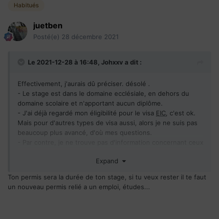
Habitués
juetben
Posté(e)
28 décembre 2021
Le 2021-12-28 à 16:48,
Johxxv
a dit :
Effectivement, j'aurais dû préciser. désolé .
- Le stage est dans le domaine ecclésiale, en dehors du
domaine scolaire et n'apportant aucun diplôme.
- J'ai déjà regardé mon éligibilité pour le visa
EIC
, c'est ok.
Mais pour d'autres types de visa aussi, alors je ne suis pas
beaucoup plus avancé, d'où mes questions.
- Par contre, je ne trouve pas d'information concernant ceux
qui m'accompagneront (type, durée et exigences).
Expand
Cordialement.
Ton permis sera la durée de ton stage, si tu veux rester il te faut
un nouveau permis relié a un emploi, études...