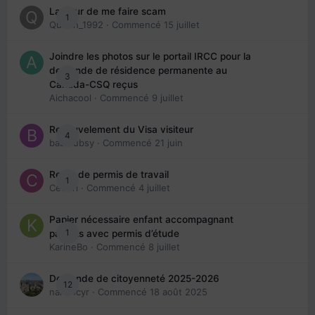
La peur de me faire scam
1
Queen_1992
· Commencé
15 juillet
Joindre les photos sur le portail IRCC pour la
demande de résidence permanente au
3
Canada-CSQ reçus
Aichacool
· Commencé
9 juillet
Renouvelement du Visa visiteur
4
babibubsy
· Commencé
21 juin
Refus de permis de travail
1
Cedbri
· Commencé
4 juillet
Papier nécessaire enfant accompagnant
1
parents avec permis d’étude
KarineBo
· Commencé
8 juillet
Demande de citoyenneté 2025-2026
12
nanancyr
· Commencé
18 août 2025