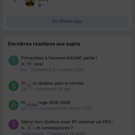
1
En afficher plus
Dernières réactions aux sujets
Préparation à l'examen EACMC partie I
19
(médecins)
Ino
· Commencé
27 octobre 2023
Venir au Québec pour la retraite
5
Sab74
· Commencé
26 mai
👬 Parrainage 2019-2026
11144
piinoush
· Commencé
22 février 2019
Séjour hors Québec avec RP obtenue via PEQ :
2
risques et conséquences ?
Tarantino04
· Commencé
28 juillet