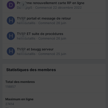
Problème renouvellement carte RP en ligne
7
Davidgigi5
· Commencé
22 décembre 2022
TVRP portail et message de retour
0
hellodutaillis
· Commencé
26 juin
TVRP ET suite de procédures
0
hellodutaillis
· Commencé
26 juin
TVRP et beugg serveur
0
hellodutaillis
· Commencé
25 juin
Statistiques des membres
Total des membres
118857
Maximum en ligne
27414