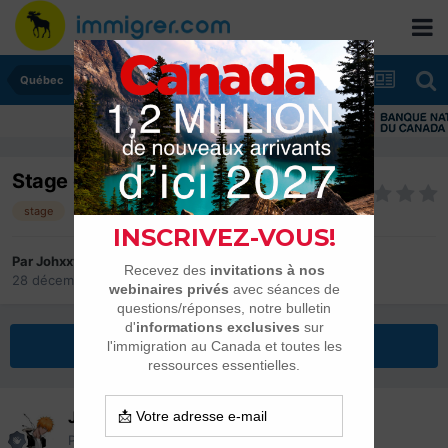
Québec
Stage et plus si infinité
stage
travail à distance
eic
visa
Par
Johxxv
28 décembre 2021
dans
Québec
Répondre à ce sujet
Johxxv
Posté(e)
28 décembre 2021