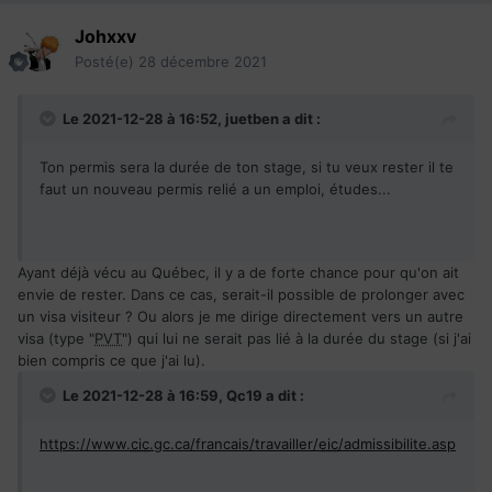
Johxxv
Posté(e)
28 décembre 2021
Le 2021-12-28 à 16:52,
juetben
a dit :
Ton permis sera la durée de ton stage, si tu veux rester il te
faut un nouveau permis relié a un emploi, études...
Ayant déjà vécu au Québec, il y a de forte chance pour qu'on ait
envie de rester. Dans ce cas, serait-il possible de prolonger avec
un visa visiteur ? Ou alors je me dirige directement vers un autre
visa (type "
PVT
") qui lui ne serait pas lié à la durée du stage (si j'ai
bien compris ce que j'ai lu).
Le 2021-12-28 à 16:59,
Qc19
a dit :
https://www.
cic
.gc.ca/francais/travailler/
eic
/admissibilite.asp