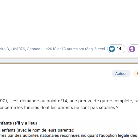
14
oko B
,
luis1976
,
CanadaJuin2018
et
13 autres
ont réagi à ceci
Auteur
90), il est demandé au point n°14, une preuve de garde complète, 
concerne les familles dont les parents ne sont pas séparés ?