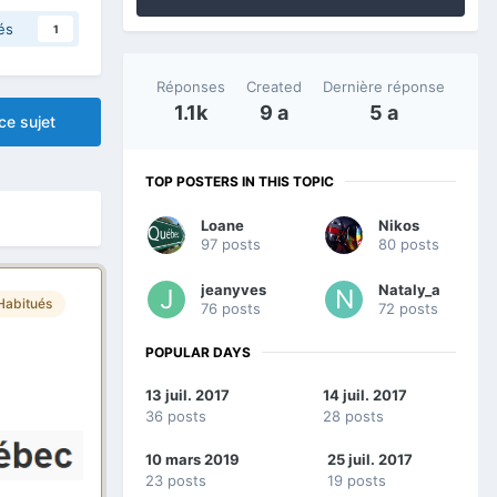
és
1
Réponses
Created
Dernière réponse
1.1k
9 a
5 a
ce sujet
TOP POSTERS IN THIS TOPIC
Loane
Nikos
97 posts
80 posts
jeanyves
Nataly_a
Habitués
76 posts
72 posts
POPULAR DAYS
13 juil. 2017
14 juil. 2017
36 posts
28 posts
10 mars 2019
25 juil. 2017
23 posts
19 posts