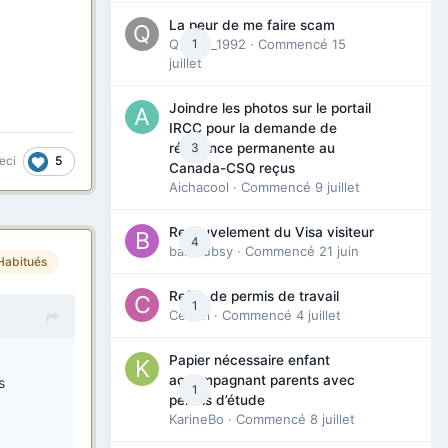
La peur de me faire scam
Queen_1992
1
· Commencé
15
juillet
Joindre les photos sur le portail
IRCC pour la demande de
3
résidence permanente au
5
eci
Canada-CSQ reçus
Aichacool
· Commencé
9 juillet
Renouvelement du Visa visiteur
4
babibubsy
· Commencé
21 juin
Habitués
Refus de permis de travail
1
Cedbri
· Commencé
4 juillet
Papier nécessaire enfant
accompagnant parents avec
s
1
permis d’étude
KarineBo
· Commencé
8 juillet