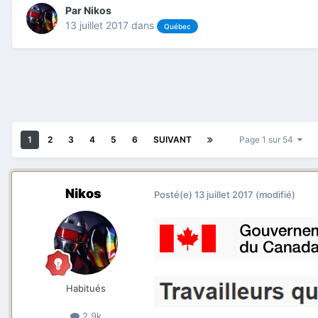
Par
Nikos
13 juillet 2017
dans
Québec
1
2
3
4
5
6
SUIVANT
Page 1 sur 54
Nikos
Posté(e)
13 juillet 2017
(modifié)
Habitués
2.9k