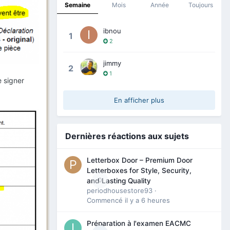
Semaine
Mois
Année
Toujours
ibnou
1
2
jimmy
2
1
e signer
En afficher plus
Dernières réactions aux sujets
Letterbox Door – Premium Door
Letterboxes for Style, Security,
0
and Lasting Quality
periodhousestore93
·
Commencé
il y a 6 heures
Préparation à l'examen EACMC