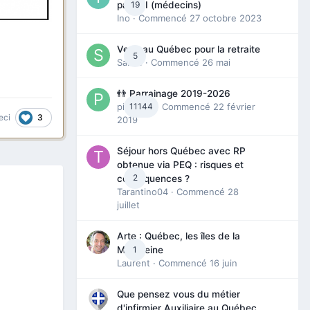
19
partie I (médecins)
Ino
· Commencé
27 octobre 2023
Venir au Québec pour la retraite
5
Sab74
· Commencé
26 mai
👬 Parrainage 2019-2026
piinoush
11144
· Commencé
22 février
3
eci
2019
Séjour hors Québec avec RP
obtenue via PEQ : risques et
2
conséquences ?
Tarantino04
· Commencé
28
juillet
Arte : Québec, les îles de la
1
Madeleine
Laurent
· Commencé
16 juin
Que pensez vous du métier
d'infirmier Auxiliaire au Québec