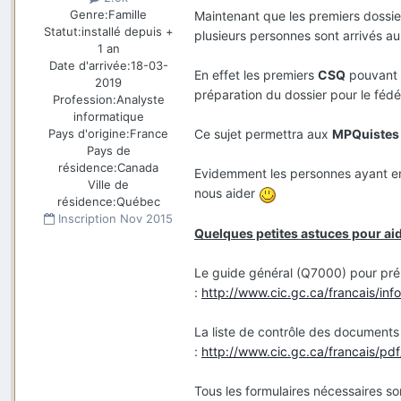
Genre:
Famille
Maintenant que les premiers dossi
Statut:
installé depuis +
plusieurs personnes sont arrivés au 
1 an
Date d'arrivée:
18-03-
En effet les premiers
CSQ
pouvant 
2019
préparation du dossier pour le fédé
Profession:
Analyste
informatique
Pays d'origine:
France
Ce sujet permettra aux
MPQuistes
Pays de
résidence:
Canada
Evidemment les personnes ayant en
Ville de
nous aider
résidence:
Québec
Inscription
Nov 2015
Quelques petites astuces pour aide
Le guide général (Q7000) pour pré
:
http://www.cic.gc.ca/francais/i
La liste de contrôle des document
:
http://www.cic.gc.ca/francais/p
Tous les formulaires nécessaires so