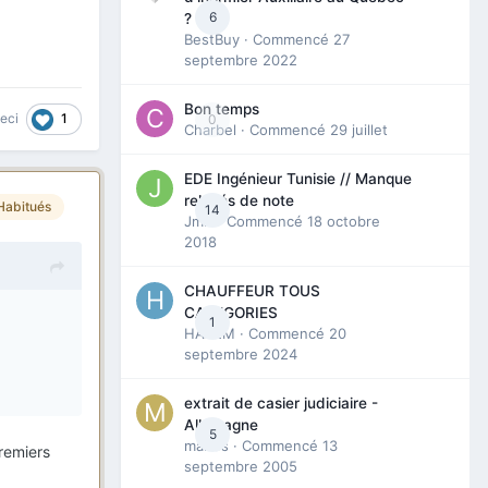
6
?
BestBuy
· Commencé
27
septembre 2022
Bon temps
1
ceci
0
Charbel
· Commencé
29 juillet
EDE Ingénieur Tunisie // Manque
relevés de note
Habitués
14
Jmili
· Commencé
18 octobre
2018
CHAUFFEUR TOUS
CATEGORIES
1
HAZEM
· Commencé
20
septembre 2024
extrait de casier judiciaire -
Allemagne
5
maries
· Commencé
13
premiers
septembre 2005