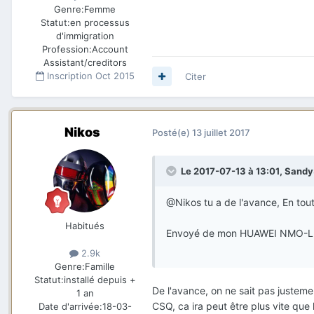
Genre:
Femme
Statut:
en processus
d'immigration
Profession:
Account
Assistant/creditors
Inscription
Oct 2015
Citer
Nikos
Posté(e)
13 juillet 2017
Le 2017-07-13 à 13:01,
Sandy
@Nikos tu a de l'avance, En tout
Habitués
Envoyé de mon HUAWEI NMO-L31 
2.9k
Genre:
Famille
Statut:
installé depuis +
De l'avance, on ne sait pas justeme
1 an
CSQ, ca ira peut être plus vite que
Date d'arrivée:
18-03-