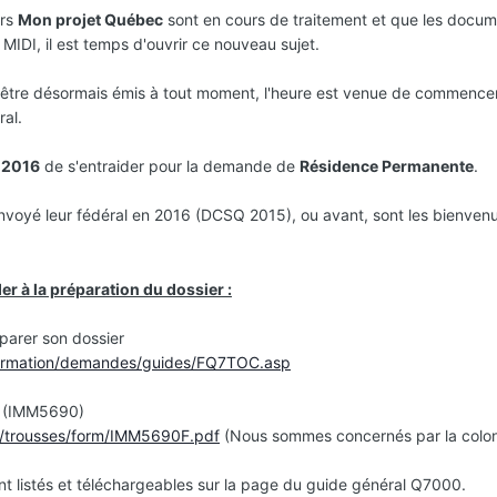
ers
Mon projet Québec
sont en cours de traitement et que les docu
MIDI, il est temps d'ouvrir ce nouveau sujet.
être désormais émis à tout moment, l'heure est venue de commencer
ral.
 2016
de s'entraider pour la demande de
Résidence Permanente
.
voyé leur fédéral en 2016 (DCSQ 2015), ou avant, sont les bienven
r à la préparation du dossier :
parer son dossier
nformation/demandes/guides/FQ7TOC.asp
s (IMM5690)
df/trousses/form/IMM5690F.pdf
(Nous sommes concernés par la colo
nt listés et téléchargeables sur la page du guide général Q7000.