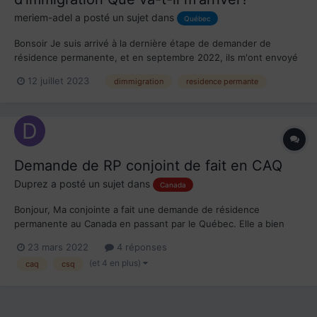
meriem-adel
a posté un sujet dans
Québec
Bonsoir Je suis arrivé à la dernière étape de demander de
résidence permanente, et en septembre 2022, ils m'ont envoyé
un e-mail me demandant le passeport pour nous donner le visa
12 juillet 2023
dimmigration
residence permante
d'immigrant. Cependant, je n'ai pas vu ce mail (il était dans les
spams). D'ailleurs, j'avais l'habitude de vérifier...
Demande de RP conjoint de fait en CAQ
Duprez
a posté un sujet dans
Canada
Bonjour, Ma conjointe a fait une demande de résidence
permanente au Canada en passant par le Québec. Elle a bien
reçu son CSQ côté Québec et est en attente pour la RP côté
23 mars 2022
4 réponses
fédéral. Entre temps, elle m'a joint a sa demande fédéral en tant
(et 4 en plus)
caq
csq
que conjoint de fait, pour que je puisse profiter...