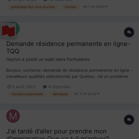
procedure de parrainage se termine? 1) Si oui j'aimerai savoir si
(et 1 en plus)
parainage dun visa touriste
visiteur
,des mon arrivee je dois...
Demande résidence permanente en ligne-
TQQ
Haytun
a posté un sujet dans
Formulaires
Bonjour, contexte: demande de résidence permanente en ligne -
travailleurs qualifiés sélectionnés par Québec. J’ai un problème
technique dans la plate-forme, les formulaires numériques ( à
2 août 2023
4 réponses
remplir directement dans la plateforme et pas les PDF à
(et 3 en plus)
residence permante
demande
téléverser), les statuts de ces...
J'ai tardé d'aller pour prendre mon
d'immigration Que va-t-il m'arriver?