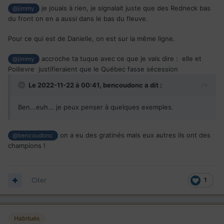
je jouais à rien, je signalait juste que des Redneck bas
@jimmy
l’Alberta est une
du front on en a aussi dans le bas du fleuve.
Pour ce qui est de Danielle, on est sur la même ligne.
complotiste
accroche ta tuque avec ce que je vais dire : elle et
@jimmy
Poilievre justifieraient que le Québec fasse sécession
Le 2022-11-22 à 00:41,
bencoudonc
a dit :
Il y a beaucoup d’idées
Ben...euh... je peux penser à quelques exemples.
complètement folles dans le
grand buffet des théories du
on a eu des gratinés mais eux autres ils ont des
@bencoudonc
champions !
complot. Et Danielle Smith, la
nouvelle première ministre de
Citer
1
l’Alberta, fréquente assidûment
ce buffet
Habitués
1