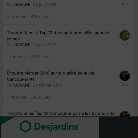
Par
UBRANE
,
23 juin 2016
0
réponse
8195
vues
Toronto dans le Top 10 des meilleures villes pour les
jeunes
Par
UBRANE
,
24 mai 2016
1
réponse
3832
vues
Enquête Mercer 2016 sur la qualité de la vie:
Vancouver #1
Par
UBRANE
,
24 février 2016
0
réponse
3180
vues
Toronto et les Îles de Vancouver parmi les 52 endroits
du mondes à voir en 2016
Par
UBRANE
,
7 janvier 2016
0
réponse
2457
vues