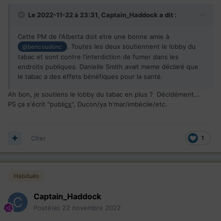
nouvelle première ministre de
Le 2022-11-22 à 23:31,
Captain_Haddock
a dit :
l’Alberta, fréquente assidûment
Cette PM de l'Alberta doit etre une bonne amie à
. Toutes les deux soutiennent le lobby du
@bencoudonc
ce buffet
1
tabac et sont contre l'interdiction de fumer dans les
endroits publiques. Danielle Smith avait meme déclaré que
le tabac a des effets bénéfiques pour la santé.
La PM de l’Alberta est une complotiste | La Presse
Ah bon, je soutiens le lobby du tabac en plus ? Décidément...
PS ça s'écrit "publi
cs
", Ducon/ya h'mar/imbécile/etc.
Citer
1
Habitués
Captain_Haddock
Posté(e)
22 novembre 2022