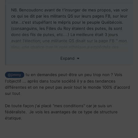
NB. Bencoudonc avant de t'insurger de mes propos, vas voir
ce qui se dit par les militants QS sur leurs pages FB, sur leur
site...c'est stupéfiant le mépris pour le peuple Québécois.
(consanguins, les Filles du Roy étaient des putes, ils sont
donc des fils de putes, etc....) La meilleure était 3 jours
avant l'élection; une militante QS disait sur la page FB
'' mon
dieu, une chance que le vote ethnique a empêchés ces
racistes de Québécois d'avoir leurs pays au dernier
Expand
référendum''
Et ce message a été ''liké'' par la candidate QS dans Marie-
Victorin (qui l'a enlevé par la suite lorsqu'elle s'est fait
tu en demandes peut-être un peu trop non ? Vois
@jimmy
pognée)
l'objectif ... après dans toute société il y a des tendances
différentes et on ne peut pas avoir tout le monde 100% d'accord
sur tout
De toute façon j'ai placé "mes conditions" car je suis un
fédéraliste. Je vois les avantages de ce type de structure
étatique.