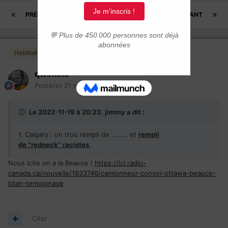
PRÉCÉDENT
Page 2 sur 3
SUIVANT
Habitués
qwintine
Posté(e)
21 novembre 2022
Le 2022-11-19 à 20:23,
jimmy
a dit :
1. Calgary : un trou rempli de ........ et
rempli
de ''redneck'' racistes
Nous icite on a la Beauce !
https://ici.radio-
canada.ca/nouvelle/1933746/camionneur-convoi-ottawa-beauce-
bilan-temoignage
Citer