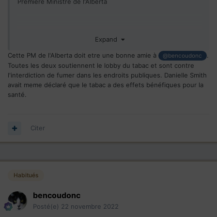
Première Ministre de l'Alberta
La PM de
Expand
Cette PM de l'Alberta doit etre une bonne amie à
.
@bencoudonc
Toutes les deux soutiennent le lobby du tabac et sont contre
l’Alberta est une
l'interdiction de fumer dans les endroits publiques. Danielle Smith
avait meme déclaré que le tabac a des effets bénéfiques pour la
santé.
complotiste
Citer
Il y a beaucoup d’idées
complètement folles dans le
Habitués
grand buffet des théories du
bencoudonc
Posté(e)
22 novembre 2022
complot. Et Danielle Smith, la