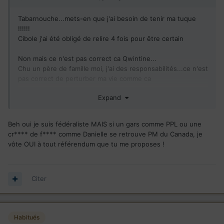
Tabarnouche...mets-en que j'ai besoin de tenir ma tuque
!!!!!!
Cibole j'ai été obligé de relire 4 fois pour être certain
Non mais ce n'est pas correct ca Qwintine...
Chu un père de famille moi, j'ai des responsabilités...ce n'est
pas correct de perturber ma vie comme ca
Expand
Moi j'avais pleins de petites certitudes : Qwintine est
fédéraliste, Bencoudonc est QS et le reste des gens du
forum s'en câlissent .
Beh oui je suis fédéraliste MAIS si un gars comme PPL ou une
cr**** de f**** comme Danielle se retrouve PM du Canada, je
Tu vois ? Toute allait bien dans ma petite vie...mais la tu me
vôte OUI à tout référendum que tu me proposes !
lance ca en pleine face
Citer
Habitués