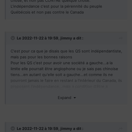
chose, et non pas CONTRE quelque chose.
L'indépendance c'est pour la pérennité du peuple
Québécois et non pas contre le Canada
Le 2022-11-22 à 19:59,
jimmy
a dit :
C'est pour ca que je disais que les QS sont indépendantiste,
mais pas pour les bonnes raisons
Pour les QS c'est pour avoir une société a gauche...a la
limite elle pourrait être anglophone ou je sais pas chinoise
tiens...en autant qu'elle soit a gauche...et comme ils ne
pourront jamais le faire en restant a l'intérieur du Canada, ils
proposent l'indépendance...mais a condition d'être a
gauche.
Expand
Tu vois, ce n'est pas POUR le peuple, c'est contre la société
canadienne capitaliste.
Le 2022-11-22 à 19:59,
jimmy
a dit :