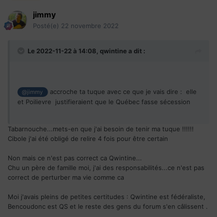
jimmy
Posté(e)
22 novembre 2022
La PM de l’Alberta est une complotiste | La Presse
Le 2022-11-22 à 14:08,
qwintine
a dit :
accroche ta tuque avec ce que je vais dire : elle
@jimmy
et Poilievre justifieraient que le Québec fasse sécession
Tabarnouche...mets-en que j'ai besoin de tenir ma tuque !!!!!!
Cibole j'ai été obligé de relire 4 fois pour être certain
Non mais ce n'est pas correct ca Qwintine...
Chu un père de famille moi, j'ai des responsabilités...ce n'est pas
correct de perturber ma vie comme ca
Moi j'avais pleins de petites certitudes : Qwintine est fédéraliste,
Bencoudonc est QS et le reste des gens du forum s'en câlissent .