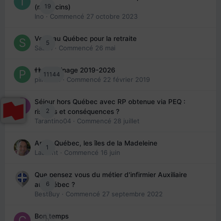
19
(médecins)
Ino
· Commencé
27 octobre 2023
Venir au Québec pour la retraite
5
Sab74
· Commencé
26 mai
👬 Parrainage 2019-2026
11144
piinoush
· Commencé
22 février 2019
Séjour hors Québec avec RP obtenue via PEQ :
2
risques et conséquences ?
Tarantino04
· Commencé
28 juillet
Arte : Québec, les îles de la Madeleine
1
Laurent
· Commencé
16 juin
Que pensez vous du métier d'infirmier Auxiliaire
6
au Québec ?
BestBuy
· Commencé
27 septembre 2022
Bon temps
0