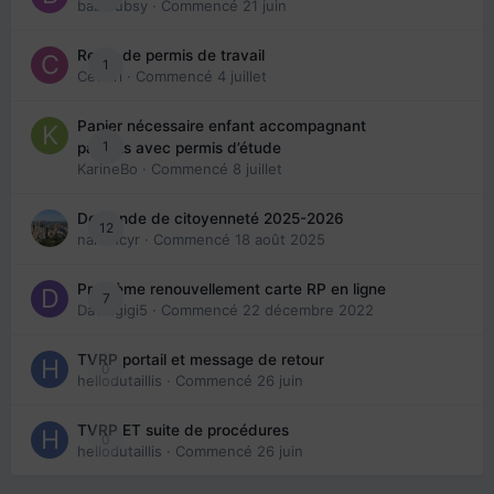
babibubsy
· Commencé
21 juin
Refus de permis de travail
1
Cedbri
· Commencé
4 juillet
Papier nécessaire enfant accompagnant
1
parents avec permis d’étude
KarineBo
· Commencé
8 juillet
Demande de citoyenneté 2025-2026
12
nanancyr
· Commencé
18 août 2025
Problème renouvellement carte RP en ligne
7
Davidgigi5
· Commencé
22 décembre 2022
TVRP portail et message de retour
0
hellodutaillis
· Commencé
26 juin
TVRP ET suite de procédures
0
hellodutaillis
· Commencé
26 juin