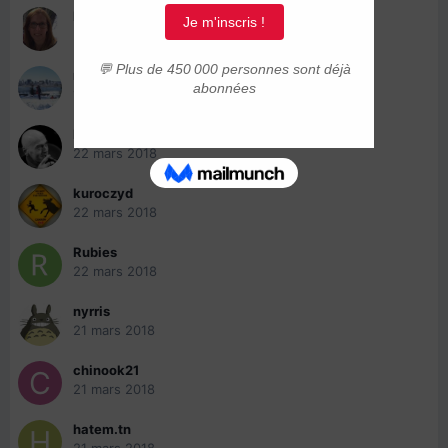
Dauphina
20 juin 2018
mouyah
11 avril 2018
Mark-Beaubien
22 mars 2018
kuroczyd
22 mars 2018
Rubies
22 mars 2018
nyrris
21 mars 2018
chinook21
21 mars 2018
hatem.tn