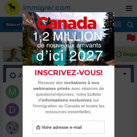
Bilans et tranches de vie
J'aime
(12)
Marie68140
21 novembre 2019
Davus
28 juillet 2018
isatis
26 juin 2018