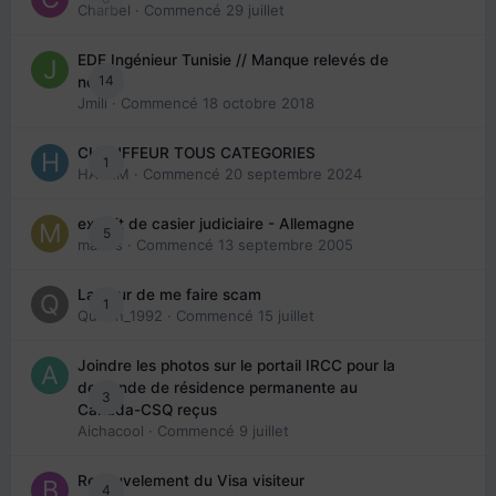
Charbel
· Commencé
29 juillet
EDE Ingénieur Tunisie // Manque relevés de
14
note
Jmili
· Commencé
18 octobre 2018
CHAUFFEUR TOUS CATEGORIES
1
HAZEM
· Commencé
20 septembre 2024
extrait de casier judiciaire - Allemagne
5
maries
· Commencé
13 septembre 2005
La peur de me faire scam
1
Queen_1992
· Commencé
15 juillet
Joindre les photos sur le portail IRCC pour la
demande de résidence permanente au
3
Canada-CSQ reçus
Aichacool
· Commencé
9 juillet
Renouvelement du Visa visiteur
4