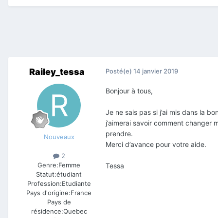
Railey_tessa
Posté(e)
14 janvier 2019
Bonjour à tous,
Je ne sais pas si j’ai mis dans la b
j’aimerai savoir comment changer m
prendre.
Nouveaux
Merci d’avance pour votre aide.
2
Genre:
Femme
Tessa
Statut:
étudiant
Profession:
Etudiante
Pays d'origine:
France
Pays de
résidence:
Quebec