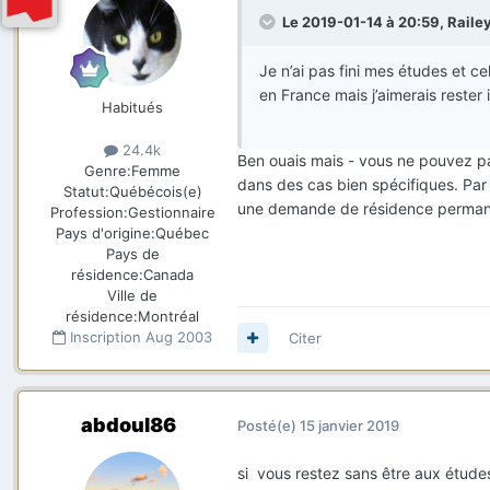
Le 2019-01-14 à 20:59,
Raile
Je n’ai pas fini mes études et c
en France mais j’aimerais rester 
Habitués
24.4k
Ben ouais mais - vous ne pouvez pas
Genre:
Femme
dans des cas bien spécifiques. Par
Statut:
Québécois(e)
une demande de résidence perman
Profession:
Gestionnaire
Pays d'origine:
Québec
Pays de
résidence:
Canada
Ville de
résidence:
Montréal
Inscription
Aug 2003
Citer
abdoul86
Posté(e)
15 janvier 2019
si vous restez sans être aux études 