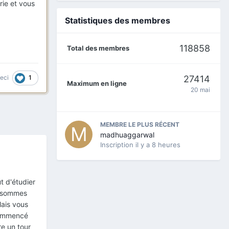
rie et vous
Statistiques des membres
118858
Total des membres
27414
1
ceci
Maximum en ligne
20 mai
MEMBRE LE PLUS RÉCENT
madhuaggarwal
Inscription
il y a 8 heures
t d'étudier
s sommes
lais vous
commencé
re un tour