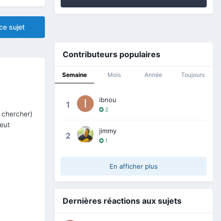
ce sujet
Contributeurs populaires
Semaine
Mois
Année
Toujours
ibnou
1
2
l chercher)
eut
jimmy
2
1
En afficher plus
Dernières réactions aux sujets