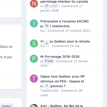
parrainage interieur du canada
nedjma2007
17
· Commencé
27
janvier 2008
Préparation à l'examen EACMC
19
partie I (médecins)
Ino
· Commencé
27 octobre 2023
Venir au Québec pour la retraite
5
Sab74
· Commencé
26 mai
 Dans ce
👬 Parrainage 2019-2026
nt d'une
piinoush
11144
· Commencé
22 février
2019
Séjour hors Québec avec RP
obtenue via PEQ : risques et
2
conséquences ?
Tarantino04
· Commencé
28
juillet
Arte : Québec, les îles de la
Auteur