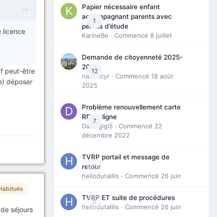
Papier nécessaire enfant
accompagnant parents avec
1
permis d’étude
e licence
KarineBo
· Commencé
8 juillet
Demande de citoyenneté 2025-
2026
f peut-être
12
nanancyr
· Commencé
18 août
ce) déposer
2025
Problème renouvellement carte
RP en ligne
7
Davidgigi5
· Commencé
22
décembre 2022
TVRP portail et message de
0
retour
hellodutaillis
· Commencé
26 juin
Habitués
TVRP ET suite de procédures
0
hellodutaillis
· Commencé
26 juin
 de séjours