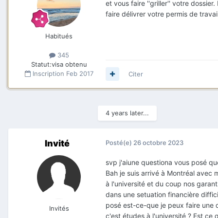
et vous faire ''griller'' votre doss
faire délivrer votre permis de travail
Habitués
345
Statut:
visa obtenu
Inscription
Feb 2017
Citer
4 years later...
Invité
Posté(e)
26 octobre 2023
svp j'aiune questiona vous posé q
Bah je suis arrivé à Montréal avec
à l'université et du coup nos gar
dans une setuation financière diffici
posé est-ce-que je peux faire une
Invités
c'est études à l'université ? Est ce 