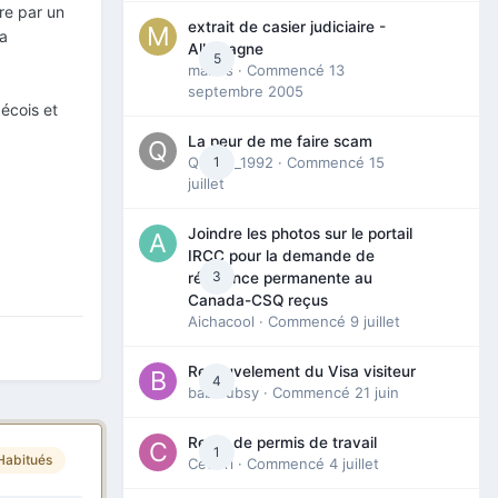
re par un
extrait de casier judiciaire -
sa
Allemagne
5
maries
· Commencé
13
septembre 2005
bécois et
La peur de me faire scam
Queen_1992
1
· Commencé
15
juillet
Joindre les photos sur le portail
IRCC pour la demande de
3
résidence permanente au
Canada-CSQ reçus
Aichacool
· Commencé
9 juillet
Renouvelement du Visa visiteur
4
babibubsy
· Commencé
21 juin
Refus de permis de travail
1
Habitués
Cedbri
· Commencé
4 juillet