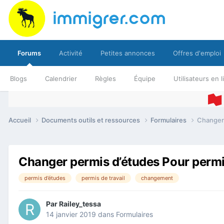
Forums
Activité
Petites annonces
Offres d'emploi
Blogs
Calendrier
Règles
Équipe
Utilisateurs en 
Accueil
Documents outils et ressources
Formulaires
Changer 
Changer permis d’études Pour permis
permis d’études
permis de travail
changement
Par
Railey_tessa
14 janvier 2019
dans
Formulaires