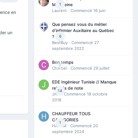
1
Madeleine
Laurent
· Commencé
16 juin
icence en
Que pensez vous du métier
d'infirmier Auxiliaire au Québec
nder un
6
?
BestBuy
· Commencé
27
septembre 2022
Bon temps
0
Charbel
· Commencé
29 juillet
EDE Ingénieur Tunisie // Manque
relevés de note
14
Jmili
· Commencé
18 octobre
2018
CHAUFFEUR TOUS
CATEGORIES
1
HAZEM
· Commencé
20
septembre 2024