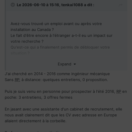
Le 2026-06-10 à 15:16,
tenkai1088
a dit :
Avez-vous trouvé un emploi avant ou après votre
installation au Canada ?
Le fait d'être encore à l'étranger a-t-il eu un impact sur
votre recherche ?
Qu'est-ce qui a finalement permis de débloquer votre
situation ?
Avez-vous des conseils ou des pistes que je n'aurais peut-
Expand
être pas encore explorés ?
Merci d'avance à tous ceux qui prendront le temps de
J'ai cherché en 2014 - 2016 comme ingénieur mécanique
partager leur expérience.
Sans
RP
, à distance: quelques entretiens, 0 proposition.
Puis je suis venu en personne pour prospecter à l'été 2016,
RP
en
poche: 3 entretiens, 3 offres fermes
En jasant avec une assistante d'un cabinet de recrutement, elle
nous avait clairement dit que les CV avec adresse en Europe
allaient directement à la corbeille.