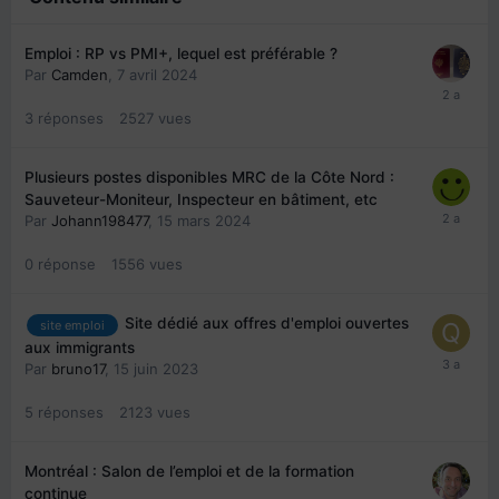
Emploi : RP vs PMI+, lequel est préférable ?
Par
Camden
,
7 avril 2024
3
réponses
2527
vues
Plusieurs postes disponibles MRC de la Côte Nord :
Sauveteur-Moniteur, Inspecteur en bâtiment, etc
Par
Johann198477
,
15 mars 2024
0
réponse
1556
vues
Site dédié aux offres d'emploi ouvertes
site emploi
aux immigrants
Par
bruno17
,
15 juin 2023
5
réponses
2123
vues
Montréal : Salon de l’emploi et de la formation
continue