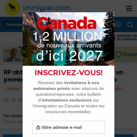
Techniques de recherche d'emploi
RP obtenue mais difficulté à décrocher un
premier emploi développeur au Canada
résident
résident permanent
job
recherche
emploi
Par
tenkai1088
10 juin
dans
Techniques de recherche d'emploi