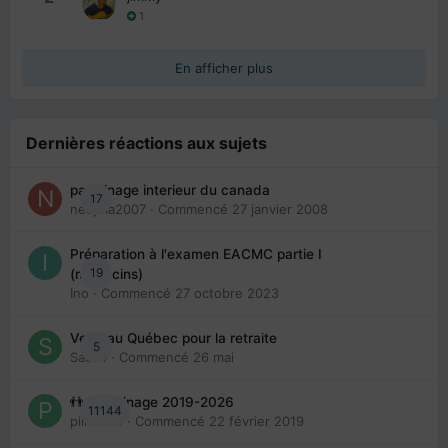
1
En afficher plus
Dernières réactions aux sujets
parrainage interieur du canada
17
nedjma2007
· Commencé
27 janvier 2008
Préparation à l'examen EACMC partie I
19
(médecins)
Ino
· Commencé
27 octobre 2023
Venir au Québec pour la retraite
5
Sab74
· Commencé
26 mai
👬 Parrainage 2019-2026
11144
piinoush
· Commencé
22 février 2019