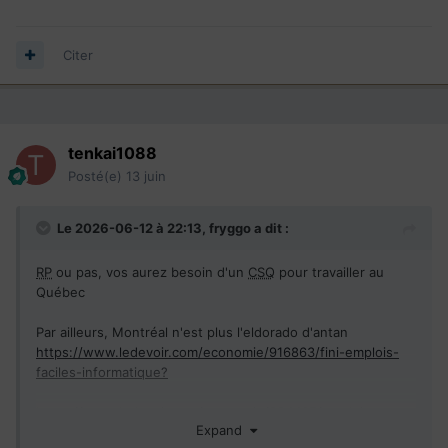
Citer
tenkai1088
Posté(e)
13 juin
Le 2026-06-12 à 22:13,
fryggo
a dit :
RP
ou pas, vos aurez besoin d'un
CSQ
pour travailler au
Québec
Par ailleurs, Montréal n'est plus l'eldorado d'antan
https://www.ledevoir.com/economie/916863/fini-emplois-
faciles-informatique?
https://www.ledevoir.com/economie/924465/emploi-
Expand
jeunes-ti-recule-18-depuis-trois-ans-quebec?