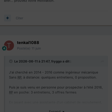
Bref... prouvez votre motivation.
Citer
tenkai1088
Posté(e)
11 juin
Le 2026-06-11 à 21:47,
fryggo
a dit :
J'ai cherché en 2014 - 2016 comme ingénieur mécanique
Sans
RP
, à distance: quelques entretiens, 0 proposition.
Puis je suis venu en personne pour prospecter à l'été 2016,
RP
en poche: 3 entretiens, 3 offres fermes
En jasant avec une assistante d'un cabinet de recrutement,
elle nous avait clairement dit que les CV avec adresse en
Expand