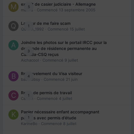
extrait de casier judiciaire - Allemagne
5
maries
· Commencé
13 septembre 2005
La peur de me faire scam
1
Queen_1992
· Commencé
15 juillet
Joindre les photos sur le portail IRCC pour la
demande de résidence permanente au
3
Canada-CSQ reçus
Aichacool
· Commencé
9 juillet
Renouvelement du Visa visiteur
4
babibubsy
· Commencé
21 juin
Refus de permis de travail
1
Cedbri
· Commencé
4 juillet
Papier nécessaire enfant accompagnant
1
parents avec permis d’étude
KarineBo
· Commencé
8 juillet