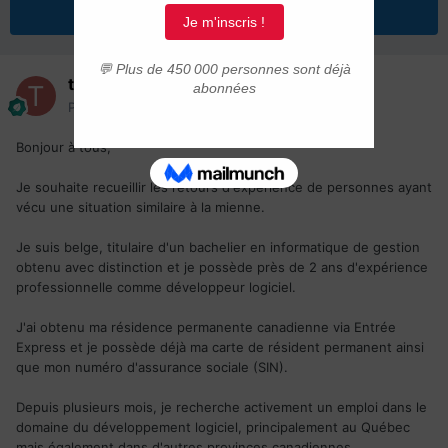
Répondre à ce sujet
tenkai1088
Posté(e)
10 juin
Bonjour à tous,
Je souhaite recueillir les retours d'expérience de personnes ayant
vécu une situation similaire à la mienne.
Je suis belge, titulaire d'un bachelier en informatique de gestion
obtenu avec distinction et je possède près de 2 ans d'expérience
professionnelle comme développeur logiciel.
J'ai obtenu ma résidence permanente canadienne via Entrée
Express et je possède déjà ma carte de résident permanent ainsi
que mon numéro d'assurance sociale (SIN).
Depuis plusieurs mois, je recherche activement un emploi dans le
domaine du développement logiciel, principalement au Québec
mais également dans d'autres provinces canadiennes.