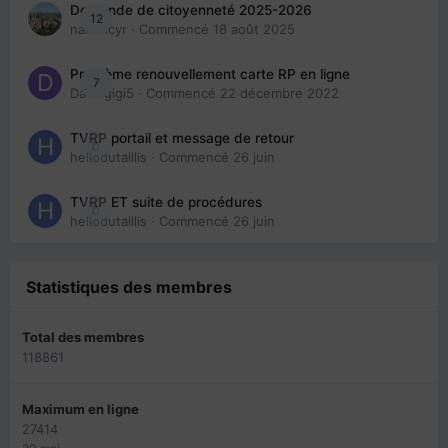
Demande de citoyenneté 2025-2026
12
nanancyr
· Commencé
18 août 2025
Problème renouvellement carte RP en ligne
7
Davidgigi5
· Commencé
22 décembre 2022
TVRP portail et message de retour
0
hellodutaillis
· Commencé
26 juin
TVRP ET suite de procédures
0
hellodutaillis
· Commencé
26 juin
Statistiques des membres
Total des membres
118861
Maximum en ligne
27414