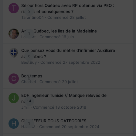
Séjour hors Québec avec RP obtenue via PEQ :
2
risques et conséquences ?
Tarantino04
· Commencé
28 juillet
Arte : Québec, les îles de la Madeleine
1
Laurent
· Commencé
16 juin
Que pensez vous du métier d'infirmier Auxiliaire
6
au Québec ?
BestBuy
· Commencé
27 septembre 2022
Bon temps
0
Charbel
· Commencé
29 juillet
EDE Ingénieur Tunisie // Manque relevés de
14
note
Jmili
· Commencé
18 octobre 2018
CHAUFFEUR TOUS CATEGORIES
1
HAZEM
· Commencé
20 septembre 2024