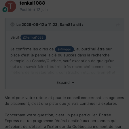
tenkai1088
Posté(e)
12 juin
Le 2026-06-12 à 11:23,
Sam81
a dit :
Salut
,
@tenkai1088
Je confirme les dires de
, aujourd'hui être sur
@fryggo
place c'est je pense la clé du succès dans la recherche
d'emploi au Canada/Québec, sauf exception de quelqu'un
qui à un savoir faire très très très recherché comme les
métiers de la restauration, construction etc. ou là en effet
tu peux être embauché à distance.
Expand
Si j'ai un conseil c'est d'aller sur place et de prospecter et
comme le dit
ne pas oublier les sociétés de
@fryggo
Merci pour votre retour et pour le conseil concernant les agences
placement de personnel (intérim) c'est ainsi que j'ai trouvé
de placement, c'est une piste que je vais continuer à explorer.
mon 1er emploi au Canada en 2007, et avec cela tu valides ta
1ère expérience Canadienne et après ça va rouler!
Concernant votre question, c'est un peu particulier. Entrée
Express est un programme fédéral destiné aux personnes qui
Une question: Entrée Express c'est OK pour immigrer au
prévoient de s'établir à l'extérieur du Québec au moment de leur