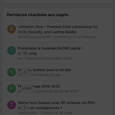
Dernières réactions aux sujets
Letterbox Door – Premium Door Letterboxes for
0
Style, Security, and Lasting Quality
periodhousestore93
· Commencé
il y a 9 heures
Préparation à l'examen EACMC partie I
19
(médecins)
Ino
· Commencé
27 octobre 2023
Venir au Québec pour la retraite
5
Sab74
· Commencé
26 mai
👬 Parrainage 2019-2026
11144
piinoush
· Commencé
22 février 2019
Séjour hors Québec avec RP obtenue via PEQ :
2
risques et conséquences ?
Tarantino04
· Commencé
28 juillet