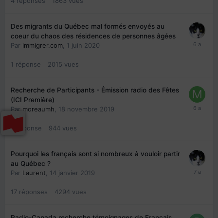
4
réponses
1863
vues
Des migrants du Québec mal formés envoyés au
coeur du chaos des résidences de personnes âgées
Par
immigrer.com
,
1 juin 2020
1
réponse
2015
vues
Recherche de Participants - Émission radio des Fêtes
(ICI Première)
Par
moreaumh
,
18 novembre 2019
0
réponse
944
vues
Pourquoi les français sont si nombreux à vouloir partir
au Québec ?
Par
Laurent
,
14 janvier 2019
17
réponses
4294
vues
Radio-Canada recherche témoignages de Français