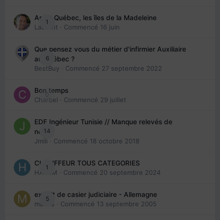
Arte : Québec, les îles de la Madeleine
1
Laurent
· Commencé
16 juin
Que pensez vous du métier d'infirmier Auxiliaire
6
au Québec ?
BestBuy
· Commencé
27 septembre 2022
Bon temps
0
Charbel
· Commencé
29 juillet
EDE Ingénieur Tunisie // Manque relevés de
14
note
Jmili
· Commencé
18 octobre 2018
CHAUFFEUR TOUS CATEGORIES
1
HAZEM
· Commencé
20 septembre 2024
extrait de casier judiciaire - Allemagne
5
maries
· Commencé
13 septembre 2005