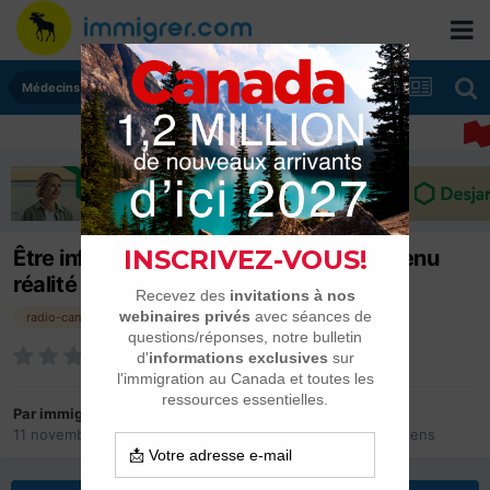
Médecins, infirmières et pharmaciens
Être infirmière au Canada, un rêve devenu
réalité pour deux Latino-Américaines
radio-canada
Par
immigrer.com
11 novembre 2021
dans
Médecins, infirmières et pharmaciens