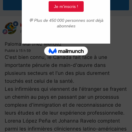
Répondre à ce sujet
immigrer.com
Posté(e)
11 novembre 2021
Paloma Martínez Méndez
Publié à 15 h 59
C'est bien connu, le Canada fait face à une
importante pénurie de main-d'œuvre dans
plusieurs secteurs et l'un des plus durement
touchés est celui de la santé.
Les infirmières qui viennent de l'étranger se frayent
un chemin au pays en passant par un processus
complexe d'immigration et de reconnaissance de
leurs études et de leur expérience professionnelle.
Lorena López Peña et Johanna Ravelo comptent
parmi les infirmières cliniciennes latino-américaines