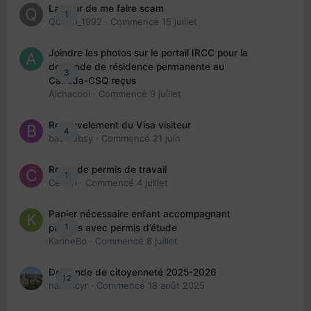
La peur de me faire scam
1
Queen_1992
· Commencé
15 juillet
Joindre les photos sur le portail IRCC pour la
demande de résidence permanente au
3
Canada-CSQ reçus
Aichacool
· Commencé
9 juillet
Renouvelement du Visa visiteur
4
babibubsy
· Commencé
21 juin
Refus de permis de travail
1
Cedbri
· Commencé
4 juillet
Papier nécessaire enfant accompagnant
1
parents avec permis d’étude
KarineBo
· Commencé
8 juillet
Demande de citoyenneté 2025-2026
12
nanancyr
· Commencé
18 août 2025