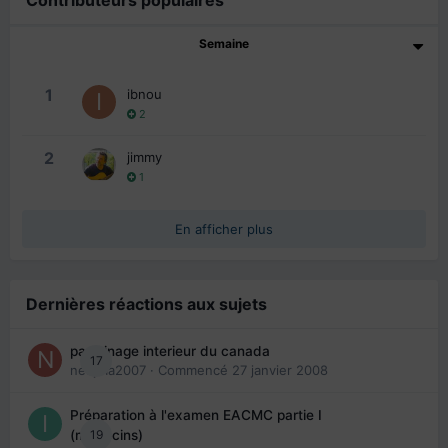
Contributeurs populaires
Semaine
1
ibnou
2
2
jimmy
1
En afficher plus
Dernières réactions aux sujets
parrainage interieur du canada
17
nedjma2007
· Commencé
27 janvier 2008
Préparation à l'examen EACMC partie I
19
(médecins)