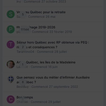
Ino
· Commencé
27 octobre 2023
Venir au Québec pour la retraite
5
Sab74
· Commencé
26 mai
👬 Parrainage 2019-2026
11144
piinoush
· Commencé
22 février 2019
Séjour hors Québec avec RP obtenue via PEQ :
2
risques et conséquences ?
Tarantino04
· Commencé
28 juillet
Arte : Québec, les îles de la Madeleine
1
Laurent
· Commencé
16 juin
Que pensez vous du métier d'infirmier Auxiliaire
6
au Québec ?
BestBuy
· Commencé
27 septembre 2022
Bon temps
0
Charbel
· Commencé
29 juillet