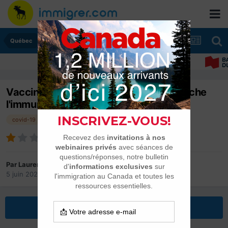
Québec
Vaccination COVID - Le Québec approche
l'immunité de groupe
covid-19
vaccination
Par
Laurent
5 juin 2021
dans
Québec
Répondre à ce sujet