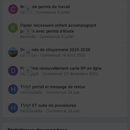
Refus de permis de travail
1
Cedbri
· Commencé
4 juillet
Papier nécessaire enfant accompagnant
1
parents avec permis d’étude
KarineBo
· Commencé
8 juillet
Demande de citoyenneté 2025-2026
12
nanancyr
· Commencé
18 août 2025
Problème renouvellement carte RP en ligne
7
Davidgigi5
· Commencé
22 décembre 2022
TVRP portail et message de retour
0
hellodutaillis
· Commencé
26 juin
TVRP ET suite de procédures
0
hellodutaillis
· Commencé
26 juin