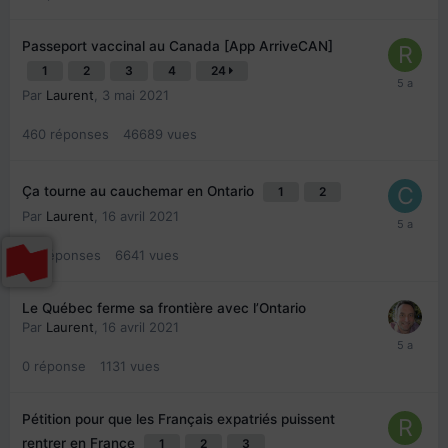
Passeport vaccinal au Canada [App ArriveCAN]
1
2
3
4
24
Par
Laurent
,
3 mai 2021
460
réponses
46689
vues
Ça tourne au cauchemar en Ontario
1
2
Par
Laurent
,
16 avril 2021
22
réponses
6641
vues
Le Québec ferme sa frontière avec l’Ontario
Par
Laurent
,
16 avril 2021
0
réponse
1131
vues
Pétition pour que les Français expatriés puissent
rentrer en France
1
2
3