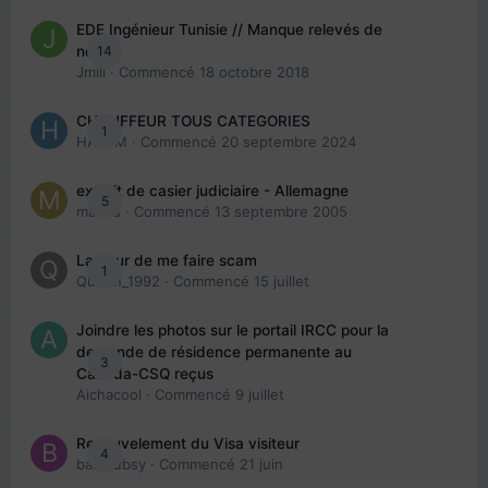
EDE Ingénieur Tunisie // Manque relevés de
14
note
Jmili
· Commencé
18 octobre 2018
CHAUFFEUR TOUS CATEGORIES
1
HAZEM
· Commencé
20 septembre 2024
extrait de casier judiciaire - Allemagne
5
maries
· Commencé
13 septembre 2005
La peur de me faire scam
1
Queen_1992
· Commencé
15 juillet
Joindre les photos sur le portail IRCC pour la
demande de résidence permanente au
3
Canada-CSQ reçus
Aichacool
· Commencé
9 juillet
Renouvelement du Visa visiteur
4
babibubsy
· Commencé
21 juin