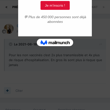
PRÉCÉDENT
Page 6 sur 6
SUIVANT
Goumou
Posté(e)
14 août 2022
Le 2021-06-16 à 17:50,
Laurent
a dit :
Pour les non vaccinés c’est 2x plus transmissible et 4x plus
de risque d’hospitalisation. En gros ils sont plus à risque que
jamais
Citer
Réponses
Created
Dernière réponse