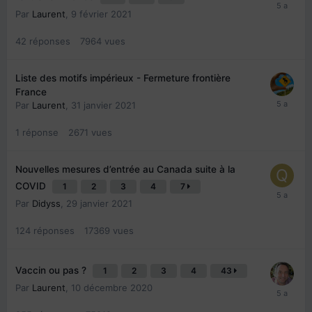
Par
Laurent
,
9 février 2021
42
réponses
7964
vues
Liste des motifs impérieux - Fermeture frontière
France
Par
Laurent
,
31 janvier 2021
1
réponse
2671
vues
Nouvelles mesures d’entrée au Canada suite à la
COVID
1
2
3
4
7
Par
Didyss
,
29 janvier 2021
124
réponses
17369
vues
Vaccin ou pas ?
1
2
3
4
43
Par
Laurent
,
10 décembre 2020