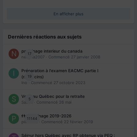
En afficher plus
Dernières réactions aux sujets
parrainage interieur du canada
17
nedjma2007
· Commencé
27 janvier 2008
Préparation à l'examen EACMC partie I
19
(médecins)
Ino
· Commencé
27 octobre 2023
Venir au Québec pour la retraite
5
Sab74
· Commencé
26 mai
👬 Parrainage 2019-2026
11144
piinoush
· Commencé
22 février 2019
Séjour hors Québec avec RP obtenue via PEQ :