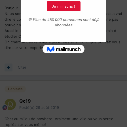
Bonjour
Nous sommes installés a toronto voila bien 1an et demi mais a vrai
dire le cout de la vie est trop élevé et C'est stressant de ne pas
pouvoir se projeter.
Aussi le travail n est pas evident. Donc nous sommes entrain d
étudier Calgary pour l instant.
On cherche des témoignages et des avis. Donc que pouvez vous
dire sur votre experience ?
Citer
Habitués
Qc19
Posté(e)
29 août 2019
C’est au milieu de nowhere! Vraiment une ville ou vous serez
repliés sur vous même!