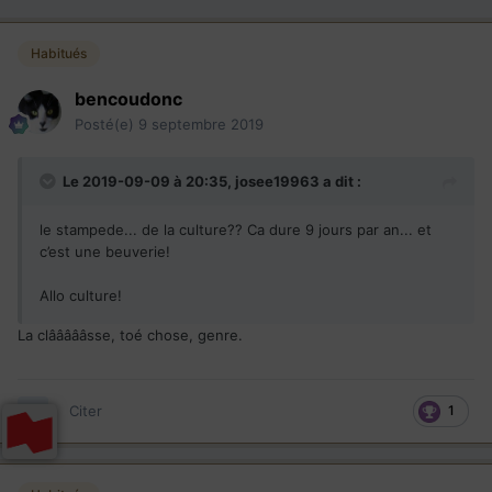
Habitués
bencoudonc
Posté(e)
9 septembre 2019
Le 2019-09-09 à 20:35,
josee19963
a dit :
le stampede... de la culture?? Ca dure 9 jours par an... et
c’est une beuverie!
Allo culture!
La clâââââsse, toé chose, genre.
Citer
1