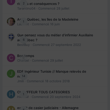
2
risques et conséquences ?
Tarantino04
· Commencé
28 juillet
Arte : Québec, les îles de la Madeleine
1
Laurent
· Commencé
16 juin
Que pensez vous du métier d'infirmier Auxiliaire
6
au Québec ?
BestBuy
· Commencé
27 septembre 2022
Bon temps
0
Charbel
· Commencé
29 juillet
EDE Ingénieur Tunisie // Manque relevés de
14
note
Jmili
· Commencé
18 octobre 2018
CHAUFFEUR TOUS CATEGORIES
1
HAZEM
· Commencé
20 septembre 2024
extrait de casier judiciaire - Allemagne
5