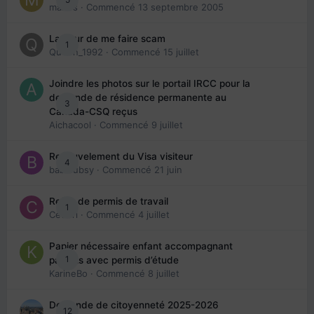
maries
· Commencé
13 septembre 2005
La peur de me faire scam
1
Queen_1992
· Commencé
15 juillet
Joindre les photos sur le portail IRCC pour la
demande de résidence permanente au
3
Canada-CSQ reçus
Aichacool
· Commencé
9 juillet
Renouvelement du Visa visiteur
4
babibubsy
· Commencé
21 juin
Refus de permis de travail
1
Cedbri
· Commencé
4 juillet
Papier nécessaire enfant accompagnant
1
parents avec permis d’étude
KarineBo
· Commencé
8 juillet
Demande de citoyenneté 2025-2026
12