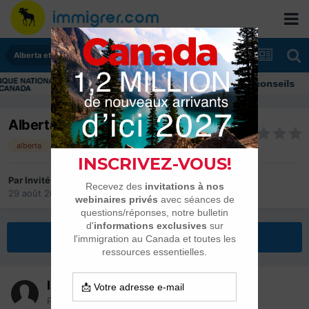
Alberta et Manitoba
Immigrer au Canada: ressources et conseils
Alberta travail et vie?
alberta
Par Invité
29 août 2019
dans
Alberta et Manitoba
Répondre à ce sujet
Invité
Posté(e)
29 août 2019