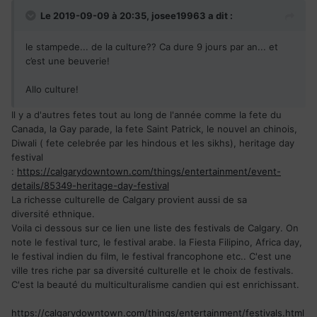
Le 2019-09-09 à 20:35,
josee19963
a dit :
le stampede... de la culture?? Ca dure 9 jours par an... et
c’est une beuverie!
Allo culture!
Il y a d'autres fetes tout au long de l'année comme la fete du
Canada, la Gay parade, la fete Saint Patrick, le nouvel an chinois,
Diwali ( fete celebrée par les hindous et les sikhs), heritage day
festival
:
https://calgarydowntown.com/things/entertainment/event-
details/85349-heritage-day-festival
La richesse culturelle de Calgary provient aussi de sa
diversité ethnique.
Voila ci dessous sur ce lien une liste des festivals de Calgary. On
note le festival turc, le festival arabe. la Fiesta Filipino, Africa day,
le festival indien du film, le festival francophone etc.. C'est une
ville tres riche par sa diversité culturelle et le choix de festivals.
C'est la beauté du multiculturalisme candien qui est enrichissant.
https://calgarydowntown.com/things/entertainment/festivals.html