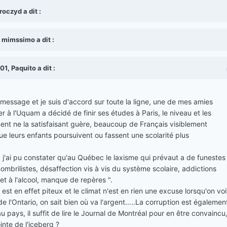
oczyd a dit :
 mimssimo a dit :
1, Paquito a dit :
e message et je suis d'accord sur toute la ligne, une de mes amies
r à l'Uquam a décidé de finir ses études à Paris, le niveau et les
t ne la satisfaisant guère, beaucoup de Français visiblement
ue leurs enfants poursuivent ou fassent une scolarité plus
, j'ai pu constater qu'au Québec le laxisme qui prévaut a de funestes
 nombrilistes, désaffection vis à vis du système scolaire, addictions
t à l'alcool, manque de repères ".
 est en effet piteux et le climat n'est en rien une excuse lorsqu'on voi
e l'Ontario, on sait bien où va l'argent.....La corruption est égalemen
 pays, il suffit de lire le Journal de Montréal pour en être convaincu
inte de l'iceberg ?