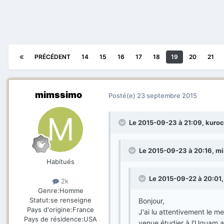
PRÉCÉDENT
14
15
16
17
18
19
20
21
mimssimo
Posté(e)
23 septembre 2015
Le 2015-09-23 à 21:09, kurocz
Le 2015-09-23 à 20:16, mi
Habitués
Le 2015-09-22 à 20:01, 
2k
Genre:
Homme
Statut:
se renseigne
Bonjour,
Pays d'origine:
France
J'ai lu attentivement le m
Pays de résidence:
USA
venue étudier à l'Uquam a 