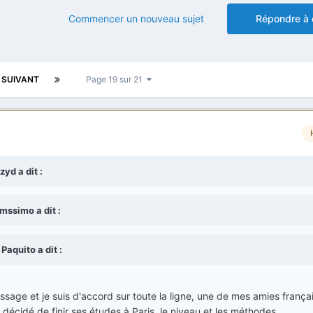
Commencer un nouveau sujet
Répondre à 
SUIVANT
Page 19 sur 21
yd a dit :
mssimo a dit :
Paquito a dit :
essage et je suis d'accord sur toute la ligne, une de mes amies frança
décidé de finir ses études à Paris, le niveau et les méthodes