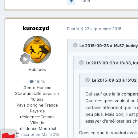
Citer
kuroczyd
Posté(e)
23 septembre 2015
Le 2015-09-23 à 16:57, buddyb
Le 2015-09-23 à 16:33, kur
Habitués
Le 2015-09-23 à 15:02,
19.4k
Genre:
Homme
Statut:
installé depuis +
Oui sauf que là la compara
10 ans
Que des gens veulent au 
Pays d'origine:
France
certains attendent que la 
Pays de
peu plus. Mais bon, il est
résidence:
Canada
essayer d'améliorer les ch
Ville de
résidence:
Montréal
Dons ce que tu voudrai avoi
Inscription
Mar 2013