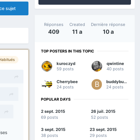
ce sujet
Réponses
Created
Dernière réponse
409
11 a
10 a
TOP POSTERS IN THIS TOPIC
Habitués
kuroczyd
qwintine
59 posts
40 posts
Cherrybee
buddybuch
24 posts
24 posts
POPULAR DAYS
2 sept. 2015
26 juil. 2015
69 posts
52 posts
3 sept. 2015
23 sept. 2015
ises
38 posts
29 posts