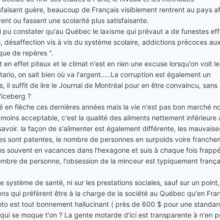
sfaisant guère, beaucoup de Français visiblement rentrent au pays af
ent ou fassent une scolarité plus satisfaisante.
'ai pu constater qu'au Québec le laxisme qui prévaut a de funestes eff
es, désaffection vis à vis du système scolaire, addictions précoces au
que de repères ".
t en effet piteux et le climat n'est en rien une excuse lorsqu'on voit le
ario, on sait bien où va l'argent.....La corruption est également un
 il suffit de lire le Journal de Montréal pour en être convaincu, sans
'iceberg ?
té en flèche ces dernières années mais la vie n'est pas bon marché n
 moins acceptable, c'est la qualité des aliments nettement inférieure
 savoir. la façon de s'alimenter est également différente, les mauvaise
es sont patentes, le nombre de personnes en surpoids voire franche
iens souvent en vacances dans l'hexagone et suis à chaque fois frapp
ombre de personne, l'obsession de la minceur est typiquement frança
e système de santé, ni sur les prestations sociales, sauf sur un point, 
ens qui préfèrent être à la charge de la société au Québec qu'en Fra
to est tout bonnement hallucinant ( près de 600 $ pour une standar
qui se moque t'on ? La gente motarde d'ici est transparente à n'en p