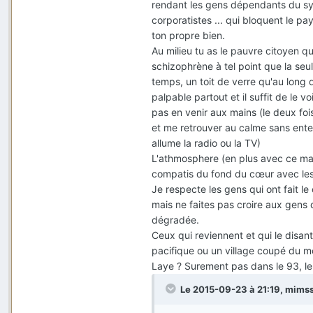
rendant les gens dépendants du sys
corporatistes ... qui bloquent le pa
ton propre bien.
Au milieu tu as le pauvre citoyen 
schizophrène à tel point que la seu
temps, un toit de verre qu'au long d
palpable partout et il suffit de le v
pas en venir aux mains (le deux fois
et me retrouver au calme sans ente
allume la radio ou la TV)
L'athmosphere (en plus avec ce mat
compatis du fond du cœur avec les 
Je respecte les gens qui ont fait le
mais ne faites pas croire aux gens
dégradée.
Ceux qui reviennent et qui le disant
pacifique ou un village coupé du mo
Laye ? Surement pas dans le 93, le 9
Le 2015-09-23 à 21:19, mimssi