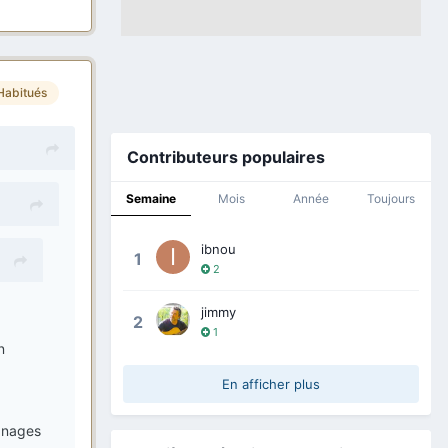
Habitués
Contributeurs populaires
Semaine
Mois
Année
Toujours
ibnou
1
2
jimmy
2
1
n
En afficher plus
gnages