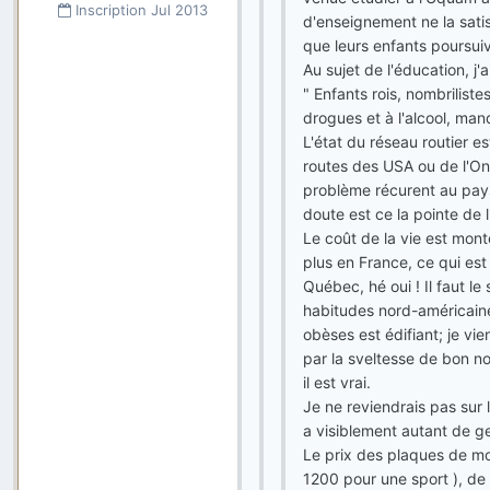
Inscription
Jul 2013
d'enseignement ne la sati
que leurs enfants poursuiv
Au sujet de l'éducation, j
" Enfants rois, nombrilist
drogues et à l'alcool, man
L'état du réseau routier es
routes des USA ou de l'Ont
problème récurent au pays,
doute est ce la pointe de l
Le coût de la vie est mon
plus en France, ce qui est
Québec, hé oui ! Il faut le
habitudes nord-américain
obèses est édifiant; je v
par la sveltesse de bon n
il est vrai.
Je ne reviendrais pas sur l
a visiblement autant de g
Le prix des plaques de mo
1200 pour une sport ), de 