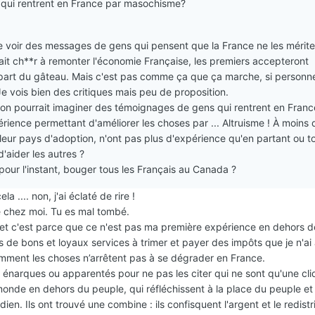
et qui rentrent en France par masochisme?
de voir des messages de gens qui pensent que la France ne les mérite
it ch**r à remonter l'économie Française, les premiers accepteront
art du gâteau. Mais c'est pas comme ça que ça marche, si personn
e vois bien des critiques mais peu de proposition.
on pourrait imaginer des témoignages de gens qui rentrent en Franc
ience permettant d'améliorer les choses par ... Altruisme ! À moins 
leur pays d'adoption, n'ont pas plus d'expérience qu'en partant ou t
d'aider les autres ?
our l'instant, bouger tous les Français au Canada ?
ela .... non, j'ai éclaté de rire !
e chez moi. Tu es mal tombé.
é et c'est parce que ce n'est pas ma première expérience en dehors d
s de bons et loyaux services à trimer et payer des impôts que je n'ai
mment les choses n’arrêtent pas à se dégrader en France.
 énarques ou apparentés pour ne pas les citer qui ne sont qu'une cl
onde en dehors du peuple, qui réfléchissent à la place du peuple et 
dien. Ils ont trouvé une combine : ils confisquent l'argent et le redist