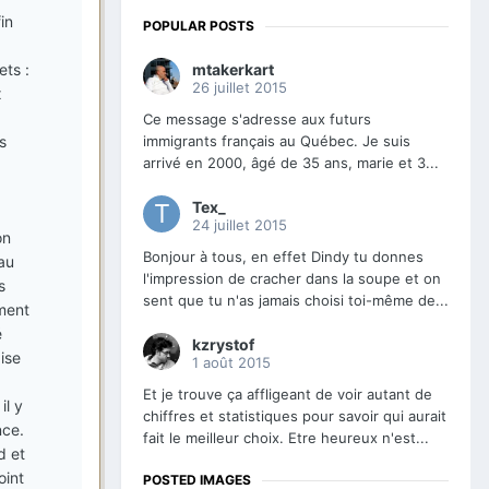
in
POPULAR POSTS
mtakerkart
ets :
26 juillet 2015
x
Ce message s'adresse aux futurs
immigrants français au Québec. Je suis
s
arrivé en 2000, âgé de 35 ans, marie et 3...
Tex_
24 juillet 2015
on
Bonjour à tous, en effet Dindy tu donnes
 au
l'impression de cracher dans la soupe et on
s
sent que tu n'as jamais choisi toi-même de...
ment
é
kzrystof
ise
1 août 2015
Et je trouve ça affligeant de voir autant de
il y
chiffres et statistiques pour savoir qui aurait
nce.
fait le meilleur choix. Etre heureux n'est...
d et
oint
POSTED IMAGES