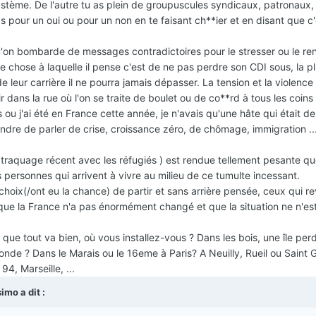
tème. De l'autre tu as plein de groupuscules syndicaux, patronaux,
ys pour un oui ou pour un non en te faisant ch**ier et en disant que c
qu'on bombarde de messages contradictoires pour le stresser ou le re
le chose à laquelle il pense c'est de ne pas perdre son CDI sous, la p
e leur carrière il ne pourra jamais dépasser. La tension et la violence
oir dans la rue où l'on se traite de boulet ou de co**rd à tous les coins 
 ou j'ai été en France cette année, je n'avais qu'une hâte qui était de 
ndre de parler de crise, croissance zéro, de chômage, immigration ..
raquage récent avec les réfugiés ) est rendue tellement pesante qu
personnes qui arrivent à vivre au milieu de ce tumulte incessant.
 choix(/ont eu la chance) de partir et sans arrière pensée, ceux qui r
 que la France n'a pas énormément changé et que la situation ne n'es
 que tout va bien, où vous installez-vous ? Dans les bois, une île per
nde ? Dans le Marais ou le 16eme à Paris? A Neuilly, Rueil ou Saint
4, Marseille, ...
mo a dit :