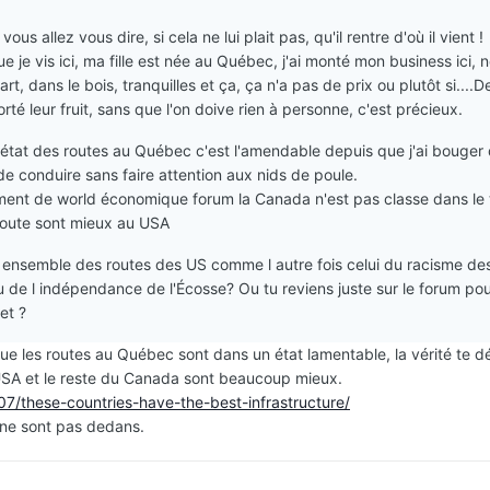
vous allez vous dire, si cela ne lui plait pas, qu'il rentre d'où il vient !
e je vis ici, ma fille est née au Québec, j'ai monté mon business ici, 
rt, dans le bois, tranquilles et ça, ça n'a pas de prix ou plutôt si....D
rté leur fruit, sans que l'on doive rien à personne, c'est précieux.
l'état des routes au Québec c'est l'amendable depuis que j'ai bouger
 de conduire sans faire attention aux nids de poule.
ment de world économique forum la Canada n'est pas classe dans le
route sont mieux au USA
l ensemble des routes des US comme l autre fois celui du racisme de
de l indépendance de l'Écosse? Ou tu reviens juste sur le forum po
et ?
e que les routes au Québec sont dans un état lamentable, la vérité te 
 USA et le reste du Canada sont beaucoup mieux.
7/these-countries-have-the-best-infrastructure/
 ne sont pas dedans.