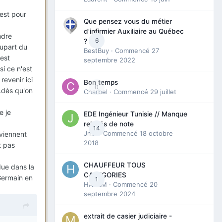
'est pour
Que pensez vous du métier
d'infirmier Auxiliaire au Québec
ndre
6
?
lupart du
BestBuy
· Commencé
27
 est
septembre 2022
si ce n'est
revenir ici
Bon temps
0
.dès qu'on
Charbel
· Commencé
29 juillet
e je
EDE Ingénieur Tunisie // Manque
relevés de note
14
Jmili
· Commencé
18 octobre
eviennent
2018
t pas
CHAUFFEUR TOUS
due dans la
CATEGORIES
 Germain en
1
HAZEM
· Commencé
20
septembre 2024
extrait de casier judiciaire -