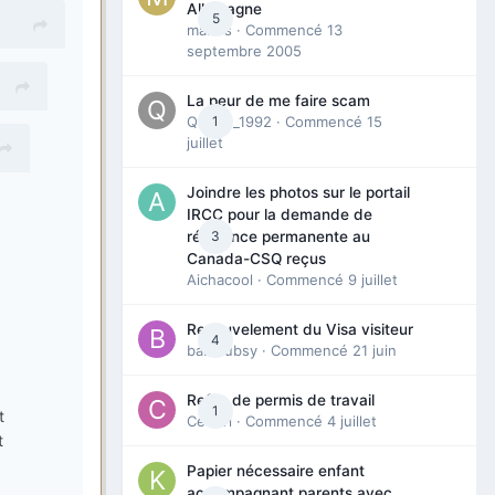
Allemagne
5
maries
· Commencé
13
septembre 2005
La peur de me faire scam
Queen_1992
1
· Commencé
15
juillet
Joindre les photos sur le portail
IRCC pour la demande de
3
résidence permanente au
Canada-CSQ reçus
Aichacool
· Commencé
9 juillet
Renouvelement du Visa visiteur
4
babibubsy
· Commencé
21 juin
Refus de permis de travail
1
t
Cedbri
· Commencé
4 juillet
t
,
Papier nécessaire enfant
accompagnant parents avec