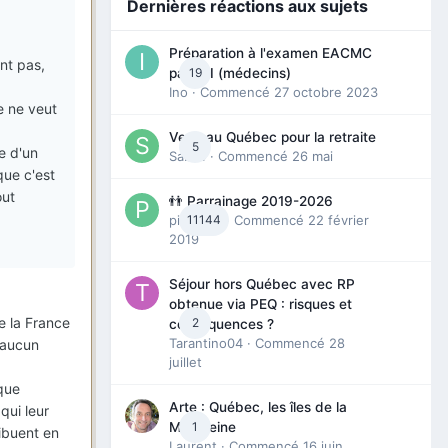
Dernières réactions aux sujets
Préparation à l'examen EACMC
nt pas,
19
partie I (médecins)
Ino
· Commencé
27 octobre 2023
e ne veut
Venir au Québec pour la retraite
5
e d'un
Sab74
· Commencé
26 mai
que c'est
out
👬 Parrainage 2019-2026
piinoush
11144
· Commencé
22 février
2019
Séjour hors Québec avec RP
obtenue via PEQ : risques et
e la France
2
conséquences ?
Tarantino04
· Commencé
28
 aucun
juillet
ique
Arte : Québec, les îles de la
qui leur
1
Madeleine
ribuent en
Laurent
· Commencé
16 juin