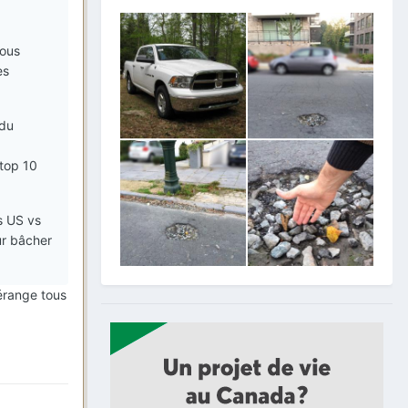
nous
es
 du
 top 10
s US vs
ur bâcher
dérange tous