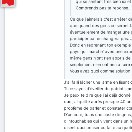
qui se sentent très bien ici 
Comprends pas ta reponse.
Ce que j'aimerais c'est arrêter 
que quand des gens ce seront fa
éventuellement de manger une p
participer ça ne changera pas. J
Donc en reprenant ton exemple 
pays qui 'marche' avec une expér
même gens n'ont rien appris de 
simplement n'en ont rien à faire 
Vous avez quoi comme solution p
J'ai failli lâcher une larme en lisant c
Tu essayes d’éveiller du patriotism
Je peux te dire que j'ai déjà donn
que j'ai quitté après presque 40 an
problème de parler et constater co
D'un coté, tu as une caste de gens,
d'intouchables qui vivent dans un m
disent quoi penser ou faire au quoti