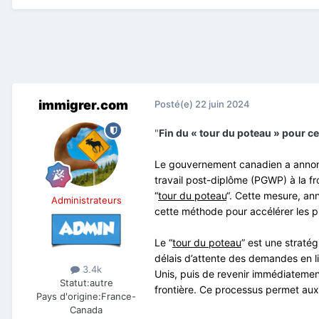
immigrer.com
Posté(e)
22 juin 2024
"
Fin du « tour du poteau » pour c
Le gouvernement canadien a annonc
travail post-diplôme (PGWP) à la f
“
tour du poteau
“. Cette mesure, anno
Administrateurs
cette méthode pour accélérer les p
Le “
tour du poteau
” est une straté
délais d’attente des demandes en l
3.4k
Unis, puis de revenir immédiatemen
Statut:
autre
frontière. Ce processus permet aux
Pays d'origine:
France-
Canada