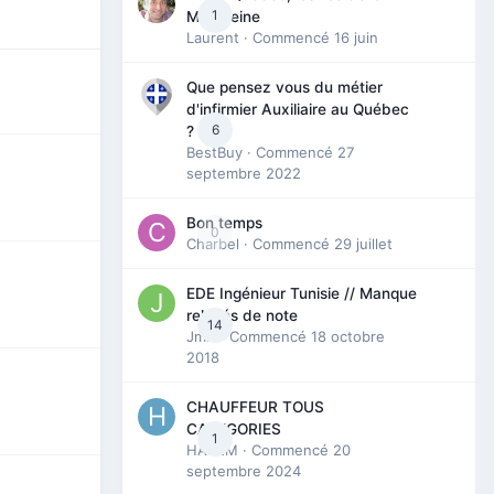
1
Madeleine
Laurent
· Commencé
16 juin
Que pensez vous du métier
d'infirmier Auxiliaire au Québec
6
?
BestBuy
· Commencé
27
septembre 2022
Bon temps
0
Charbel
· Commencé
29 juillet
EDE Ingénieur Tunisie // Manque
relevés de note
14
Jmili
· Commencé
18 octobre
2018
CHAUFFEUR TOUS
CATEGORIES
1
HAZEM
· Commencé
20
septembre 2024