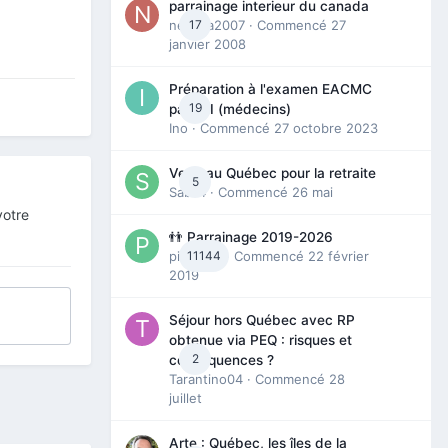
parrainage interieur du canada
nedjma2007
17
· Commencé
27
janvier 2008
Préparation à l'examen EACMC
19
partie I (médecins)
Ino
· Commencé
27 octobre 2023
Venir au Québec pour la retraite
5
Sab74
· Commencé
26 mai
votre
👬 Parrainage 2019-2026
piinoush
11144
· Commencé
22 février
2019
Séjour hors Québec avec RP
obtenue via PEQ : risques et
2
conséquences ?
Tarantino04
· Commencé
28
juillet
Arte : Québec, les îles de la