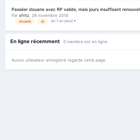
Passéer douane avec RP valide, mais jours insuffisant renouve
Par
sfritz
,
28 novembre 2016
(et 1 en plus)
douane
rp
En ligne récemment
0 membre est en ligne
Aucun utilisateur enregistré regarde cette page.