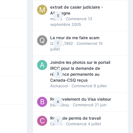
extrait de casier judiciaire -
Allemagne
5
maries
· Commencé
13
septembre 2005
La peur de me faire scam
Queen_1992
1
· Commencé
15
juillet
Joindre les photos sur le portail
IRCC pour la demande de
3
résidence permanente au
Canada-CSQ reçus
Aichacool
· Commencé
9 juillet
Renouvelement du Visa visiteur
4
babibubsy
· Commencé
21 juin
Refus de permis de travail
1
Cedbri
· Commencé
4 juillet