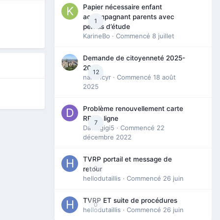
Papier nécessaire enfant
accompagnant parents avec
1
permis d’étude
KarineBo
· Commencé
8 juillet
Demande de citoyenneté 2025-
2026
12
nanancyr
· Commencé
18 août
2025
Problème renouvellement carte
RP en ligne
7
Davidgigi5
· Commencé
22
décembre 2022
TVRP portail et message de
0
retour
hellodutaillis
· Commencé
26 juin
TVRP ET suite de procédures
0
hellodutaillis
· Commencé
26 juin