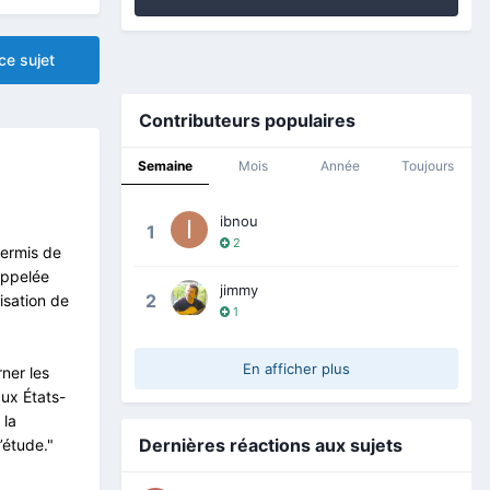
ce sujet
Contributeurs populaires
Semaine
Mois
Année
Toujours
ibnou
1
2
permis de
appelée
jimmy
2
lisation de
1
En afficher plus
ner les
aux États-
 la
Dernières réactions aux sujets
’étude."