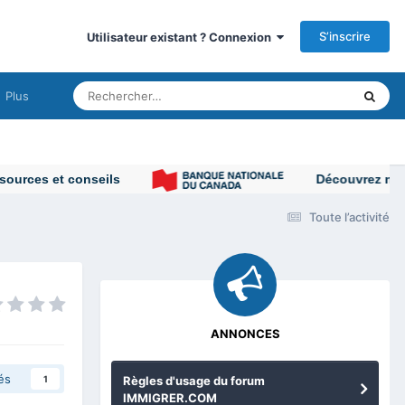
S’inscrire
Utilisateur existant ? Connexion
Plus
ces et conseils
Découvrez nos cons
Toute l’activité
ANNONCES
és
Règles d'usage du forum
1
IMMIGRER.COM