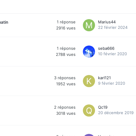
1
réponse
Marius44
matin
22 février 2024
2916
vues
1
réponse
seba666
10 février 2020
2788
vues
3
réponses
karl121
9 février 2020
1952
vues
2
réponses
Qc19
20 décembre 2019
3018
vues