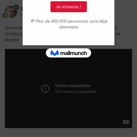
Laurent
Posté(e)
18 juillet 2021
Quand les Late Show se moquent des Français qui se sont
inscrits à la vaccination après l'annonce de pass sanitaire de
Macron