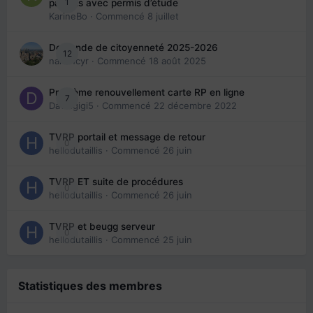
1
parents avec permis d’étude
KarineBo
· Commencé
8 juillet
Demande de citoyenneté 2025-2026
12
nanancyr
· Commencé
18 août 2025
Problème renouvellement carte RP en ligne
7
Davidgigi5
· Commencé
22 décembre 2022
TVRP portail et message de retour
0
hellodutaillis
· Commencé
26 juin
TVRP ET suite de procédures
0
hellodutaillis
· Commencé
26 juin
TVRP et beugg serveur
0
hellodutaillis
· Commencé
25 juin
Statistiques des membres