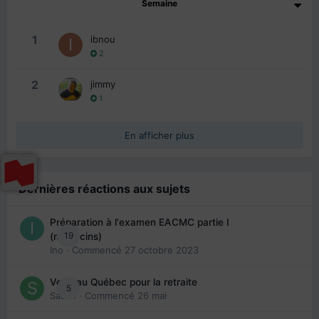
Semaine
1
ibnou
2
2
jimmy
1
En afficher plus
Dernières réactions aux sujets
Préparation à l'examen EACMC partie I
19
(médecins)
Ino
· Commencé
27 octobre 2023
Venir au Québec pour la retraite
5
Sab74
· Commencé
26 mai