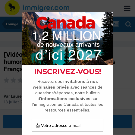
Lounge
[Vidéo] « No vaccine, no cuisine » Les
humoristes Américains se moquent des
Français
Par
Laurent
18 juillet 2021
dans
Lounge
Répondre à ce sujet