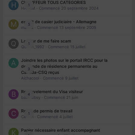
CHAUFFEUR TOUS CATEGORIES
1
HAZEM
· Commencé
20 septembre 2024
extrait de casier judiciaire - Allemagne
5
maries
· Commencé
13 septembre 2005
La peur de me faire scam
1
Queen_1992
· Commencé
15 juillet
Joindre les photos sur le portail IRCC pour la
demande de résidence permanente au
3
Canada-CSQ reçus
Aichacool
· Commencé
9 juillet
Renouvelement du Visa visiteur
4
babibubsy
· Commencé
21 juin
Refus de permis de travail
1
Cedbri
· Commencé
4 juillet
Papier nécessaire enfant accompagnant