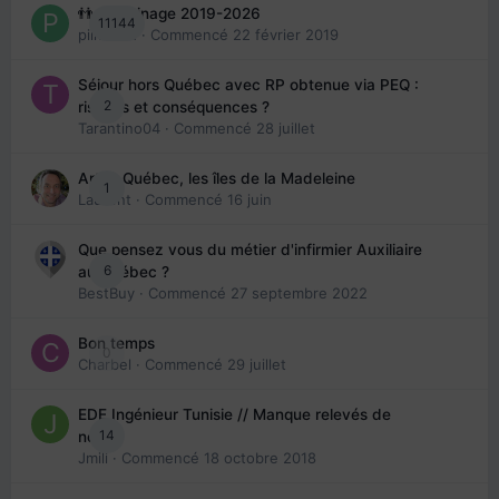
👬 Parrainage 2019-2026
11144
piinoush
· Commencé
22 février 2019
Séjour hors Québec avec RP obtenue via PEQ :
2
risques et conséquences ?
Tarantino04
· Commencé
28 juillet
Arte : Québec, les îles de la Madeleine
1
Laurent
· Commencé
16 juin
Que pensez vous du métier d'infirmier Auxiliaire
6
au Québec ?
BestBuy
· Commencé
27 septembre 2022
Bon temps
0
Charbel
· Commencé
29 juillet
EDE Ingénieur Tunisie // Manque relevés de
14
note
Jmili
· Commencé
18 octobre 2018