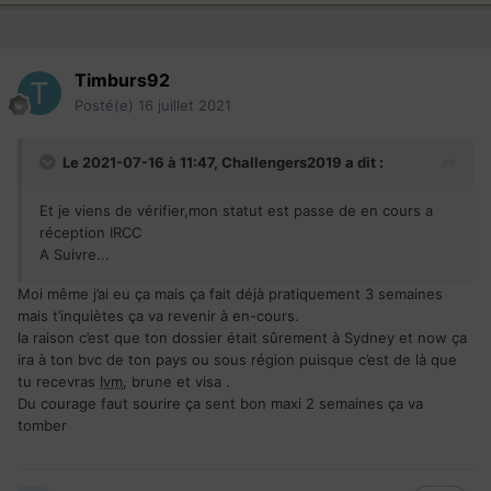
Timburs92
Posté(e)
16 juillet 2021
Le 2021-07-16 à 11:47,
Challengers2019
a dit :
Et je viens de vérifier,mon statut est passe de en cours a
réception IRCC
A Suivre...
Moi même j’ai eu ça mais ça fait déjà pratiquement 3 semaines
mais t’inquiètes ça va revenir à en-cours.
la raison c’est que ton dossier était sûrement à Sydney et now ça
ira à ton bvc de ton pays ou sous région puisque c’est de là que
tu recevras
Ivm
, brune et visa .
Du courage faut sourire ça sent bon maxi 2 semaines ça va
tomber