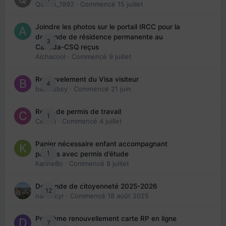
Queen_1992
· Commencé
15 juillet
Joindre les photos sur le portail IRCC pour la
demande de résidence permanente au
3
Canada-CSQ reçus
Aichacool
· Commencé
9 juillet
Renouvelement du Visa visiteur
4
babibubsy
· Commencé
21 juin
Refus de permis de travail
1
Cedbri
· Commencé
4 juillet
Papier nécessaire enfant accompagnant
1
parents avec permis d’étude
KarineBo
· Commencé
8 juillet
Demande de citoyenneté 2025-2026
12
nanancyr
· Commencé
18 août 2025
Problème renouvellement carte RP en ligne
7