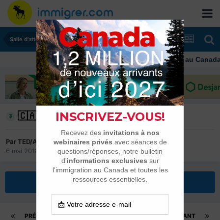
Salle d'attente - échanges de dates
Immigrer au Canada: ressou
🇨🇦 Fédéraux 2018-2022
Par
TED/A
6 mai 2018
dans
Salle d'attente - échanges de dates
Répondre à ce sujet
PRÉCÉDENT
Page 1897 sur 2082
SUIVANT