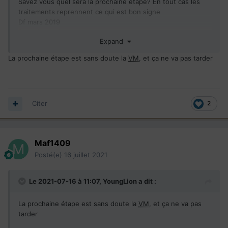
Savez vous quel sera la prochaine étape? En tout cas les
traitements reprennent ce qui est bon signe
Df mars 2019
Pas d
Ivm
a date
Expand
Merci et bon courage a tous
La prochaine étape est sans doute la
VM
, et ça ne va pas tarder
Citer
2
Maf1409
Posté(e)
16 juillet 2021
Le 2021-07-16 à 11:07,
YoungLion
a dit :
La prochaine étape est sans doute la
VM
, et ça ne va pas
tarder