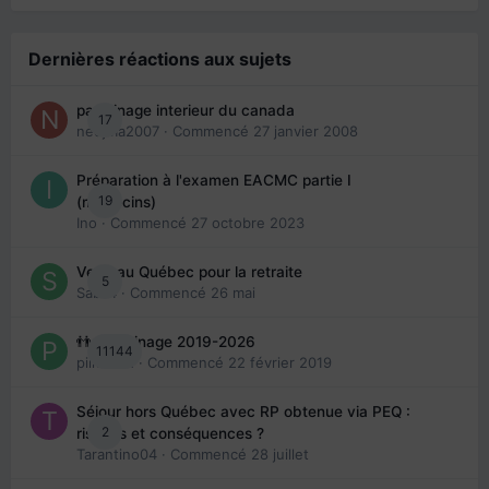
Dernières réactions aux sujets
parrainage interieur du canada
17
nedjma2007
· Commencé
27 janvier 2008
Préparation à l'examen EACMC partie I
19
(médecins)
Ino
· Commencé
27 octobre 2023
Venir au Québec pour la retraite
5
Sab74
· Commencé
26 mai
👬 Parrainage 2019-2026
11144
piinoush
· Commencé
22 février 2019
Séjour hors Québec avec RP obtenue via PEQ :
2
risques et conséquences ?
Tarantino04
· Commencé
28 juillet