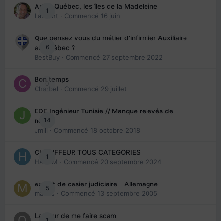
Arte : Québec, les îles de la Madeleine
1
Laurent
· Commencé
16 juin
Que pensez vous du métier d'infirmier Auxiliaire
6
au Québec ?
BestBuy
· Commencé
27 septembre 2022
Bon temps
0
Charbel
· Commencé
29 juillet
EDE Ingénieur Tunisie // Manque relevés de
14
note
Jmili
· Commencé
18 octobre 2018
CHAUFFEUR TOUS CATEGORIES
1
HAZEM
· Commencé
20 septembre 2024
extrait de casier judiciaire - Allemagne
5
maries
· Commencé
13 septembre 2005
La peur de me faire scam
1