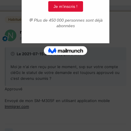
Habitués
noufafa
Posté(e)
15 juillet 2021
Le 2021-07-15 à 20:05,
jujus
a dit :
Moi je n'ai rien reçu pour le moment, svp sur votre compte
cléGc le statut de votre demande est toujours approuvé ou
c'est devenu soumis ?
Approuvé
Envoyé de mon SM-M305F en utilisant application mobile
Immigrer.com