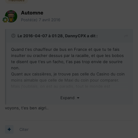
Automne
Posté(e)
7 avril 2016
Le 2016-04-07 à 01:28,
DannyCPX
a dit :
Quand t'es chauffeur de bus en France et que tu te fais
insulter ou cracher dessus par la racaille, et que les bobos
te disent que t'es un facho, t'as pas trop envie de sourire
non.
Quant aux caissières, je trouve pas celle du Casino du coin
moins aimable que celle de Maxi du coin pour comparer.
Mais j'oubliais, on est au paradis, tout le monde est
tellement sympa, tout le monde est tAellement une bAaelle
Expand
personne, on s'aime tous et on est un peuple élu qui sait
vivre contrairement à ces odieux français.
voyons, t'es ben aigri..
Allez bonne nuit les oursons, demain on retourne travailler à
l'usine de guimauve.
Je laisse la stasie du forum se défouler la dessus.
Citer