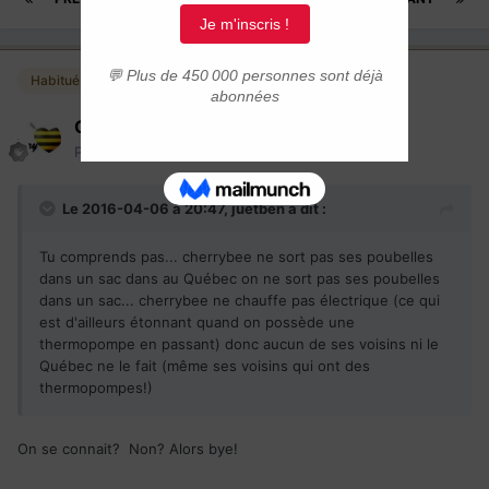
Habitués
Cherrybee
Posté(e)
6 avril 2016
Le 2016-04-06 à 20:47,
juetben
a dit :
Tu comprends pas... cherrybee ne sort pas ses poubelles
dans un sac dans au Québec on ne sort pas ses poubelles
dans un sac... cherrybee ne chauffe pas électrique (ce qui
est d'ailleurs étonnant quand on possède une
thermopompe en passant) donc aucun de ses voisins ni le
Québec ne le fait (même ses voisins qui ont des
thermopompes!)
On se connait? Non? Alors bye!