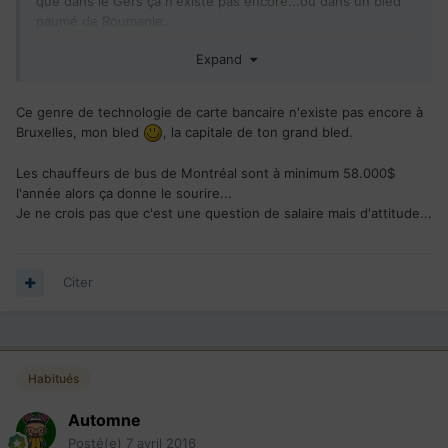
que dans le Gers ça n'existe pas encore...ou dans un bled
paumé de Roumanie.
Et le prix de la bouffe comparable à l'Europe ? La....je sais
Expand
pas quoi dire...je suis sans arguments tellement c'est
enorme.
Les nids de poules c'est pas à cause de l'hiver, y'a le même
Ce genre de technologie de carte bancaire n'existe pas encore à
hiver en Ontario ou en Norvège. Non, c'est un mélange
Bruxelles, mon bled
, la capitale de ton grand bled.
d'incompétence notoire et de corruption.
Mais tu vas vite comprendre tout ça.
Les chauffeurs de bus de Montréal sont à minimum 58.000$
En ce qui concerne l'insécurité, c'est clair! On est bien plus
l'année alors ça donne le sourire...
en sécurité ici.
Je ne crois pas que c'est une question de salaire mais d'attitude...
Les chauffeurs de bus de Montréal sont à minimum 58.000$
l'année alors ça donne le sourire...
Citer
Habitués
Automne
Posté(e)
7 avril 2016