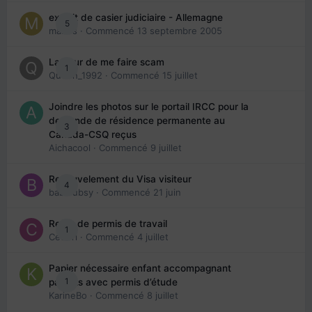
extrait de casier judiciaire - Allemagne
5
maries
· Commencé
13 septembre 2005
La peur de me faire scam
1
Queen_1992
· Commencé
15 juillet
Joindre les photos sur le portail IRCC pour la
demande de résidence permanente au
3
Canada-CSQ reçus
Aichacool
· Commencé
9 juillet
Renouvelement du Visa visiteur
4
babibubsy
· Commencé
21 juin
Refus de permis de travail
1
Cedbri
· Commencé
4 juillet
Papier nécessaire enfant accompagnant
1
parents avec permis d’étude
KarineBo
· Commencé
8 juillet