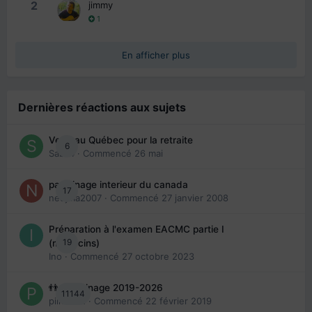
2
jimmy
1
En afficher plus
Dernières réactions aux sujets
Venir au Québec pour la retraite
6
Sab74
· Commencé
26 mai
parrainage interieur du canada
17
nedjma2007
· Commencé
27 janvier 2008
Préparation à l'examen EACMC partie I
19
(médecins)
Ino
· Commencé
27 octobre 2023
👬 Parrainage 2019-2026
11144
piinoush
· Commencé
22 février 2019