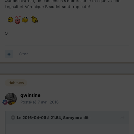
Québecois(-es)), le consensus s'établis sur le fait que Claude
Legault et Véronique Beaudet sont trop cute!
Q
Citer
Habitués
qwintine
Posté(e)
7 avril 2016
Le 2016-04-06 à 21:54,
Sarayoo
a dit :