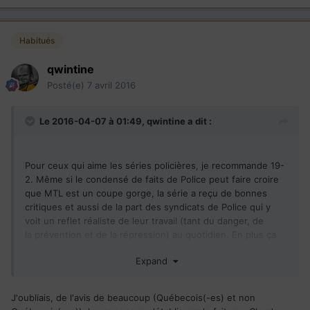
Habitués
qwintine
Posté(e)
7 avril 2016
Le 2016-04-07 à 01:49,
qwintine
a dit :
Pour ceux qui aime les séries policières, je recommande 19-
2. Même si le condensé de faits de Police peut faire croire
que MTL est un coupe gorge, la série a reçu de bonnes
critiques et aussi de la part des syndicats de Police qui y
voit un reflet réaliste de leur travail (tant du danger, de
la prévention et de la répression) au quotidien. En plus ça
vous fait plonger dans le monde du cinéma Montréalais et
Expand
Québécois.
J'oubliais, de l'avis de beaucoup (Québecois(-es) et non