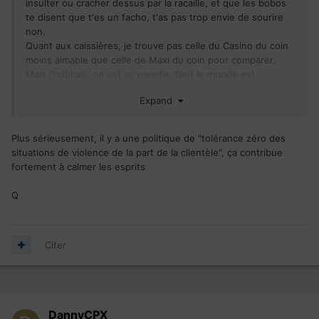
insulter ou cracher dessus par la racaille, et que les bobos
te disent que t'es un facho, t'as pas trop envie de sourire
non.
Quant aux caissières, je trouve pas celle du Casino du coin
moins aimable que celle de Maxi du coin pour comparer.
Mais j'oubliais, on est au paradis, tout le monde est
tellement sympa, tout le monde est tAellement une bAaelle
Expand
personne, on s'aime tous et on est un peuple élu qui sait
vivre contrairement à ces odieux français.
Allez bonne nuit les oursons, demain on retourne travailler à
Plus sérieusement, il y a une politique de "tolérance zéro des
l'usine de guimauve.
situations de violence de la part de la clientèle", ça contribue
Je laisse la stasie du forum se défouler la dessus.
fortement à calmer les esprits
Q
Citer
DannyCPX