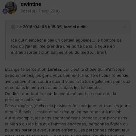
qwintine
Posté(e)
7 avril 2016
Le 2016-04-05 à 15:35,
lorelai
a dit :
(ce qui n'empêche pas un certain égoïsme... le nombre de
fois où j'ai failli me prendre une porte dans la figure en
entrant/sortant d'un bâtiment ou du métro... Bref).
Etrange ta perception
Lorelai
, car c'est la chose qui m'a frappé
directement ici, les gens vous tiennent la porte et vous remercie
avec souvent un sourire quand vous le faites également pour eux
et ce dans le métro mais aussi dans les bâtiments.
On dirait que tout le monde spontanément se soucie de la
personne qui le suit.
Sans exagérer, je vis cela plusieurs fois par jours et tous les jours
depuis 6 mois ... matin et soir rien qu'en me rendant à ma job.
Autre exemple, les gens spontanément propose leur place dans
le Metro ou les bus aux femmes enceintes, personnes âgées ou
pour les parents avec jeunes enfants. Les personnes cédant leur
place sont de tout age ... des ado au mamies. On dirait que les