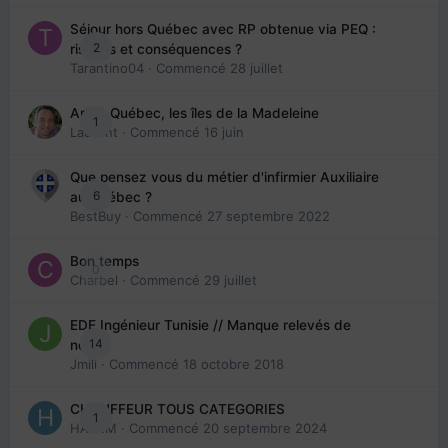
Séjour hors Québec avec RP obtenue via PEQ :
2
risques et conséquences ?
Tarantino04
· Commencé
28 juillet
Arte : Québec, les îles de la Madeleine
1
Laurent
· Commencé
16 juin
Que pensez vous du métier d'infirmier Auxiliaire
6
au Québec ?
BestBuy
· Commencé
27 septembre 2022
Bon temps
0
Charbel
· Commencé
29 juillet
EDE Ingénieur Tunisie // Manque relevés de
14
note
Jmili
· Commencé
18 octobre 2018
CHAUFFEUR TOUS CATEGORIES
1
HAZEM
· Commencé
20 septembre 2024