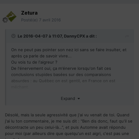
Zetura
Posté(e)
7 avril 2016
Le 2016-04-07 à 11:07,
DannyCPX
a dit :
On ne peut pas pointer son nez ici sans se faire insulter, et
après ça parle de savoir vivre...
Ou vois tu de l'aigreur ?
De l'énervement oui, ça m'énerve lorsqu'on fait ces
conclusions stupides basées sur des comparaisons
absurdes : au Québec on est gentil, en France on est
méchant.
Revoyez votre comportement lorsque vous êtes en France
Expand
aussi, c'est peut-être ça le problème.
Désolé, mais la seule agressivité que j'ai vu venait de toi. Quand
j'ai lu ton commentaire, je me suis dit : "Ben dis donc, faut qu'il se
décontracte un peu celui-là…", et puis Automne avait répondu
pour moi (par ailleurs dire que quelqu'un est aigri, c'est pas une