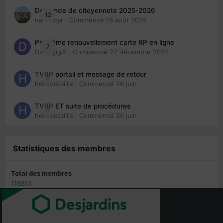
Demande de citoyenneté 2025-2026
12
nanancyr
· Commencé
18 août 2025
Problème renouvellement carte RP en ligne
7
Davidgigi5
· Commencé
22 décembre 2022
TVRP portail et message de retour
0
hellodutaillis
· Commencé
26 juin
TVRP ET suite de procédures
0
hellodutaillis
· Commencé
26 juin
Statistiques des membres
Total des membres
118861
Maximum en ligne
27414