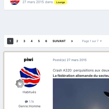
27 mars 2015
dans
Lounge
1
2
3
4
5
6
SUIVANT
Page 1 sur 7
piwi
Posté(e)
27 mars 2015
Crash A320: perquisitions aux deux
La fédération allemande du secteu
Habitués
1.1k
Genre:
Homme