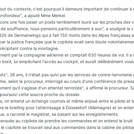
ut du contexte, c'est pourquoi il demeure important de continuer à 
profondeur", a ajouté Mme Merkel.
ncore une fois peser un poids terriblement lourd sur les proches des v
 de souffrance, nous pensons particulièrement à eux", a souligné la c
 A320 de Germanwings qui a fait 150 morts dans les Alpes françaises 
par la justice française que le copilote avait sans doute volontaireme
précipitant contre la montagne.
ment par la compagnie aérienne et comptait 630 heures de vol. Il a 
bord, lui empêchant l'accès au cockpit, et aurait délibérément voulu
z"​, 28 ans, il n'était pas suivi par les services de contre-terrorisme 
risme, selon le procureur, interrogé au cours d'une conférence de pres
ment qu'il s'agisse d'un attentat terroriste", a affirmé le procureur. S
poursuivi cette source proche du dossier.
, on entend un échange courtois et même enjoué entre le pilote et le
le briefing pour l'atterrissage à Düsseldorf (Allemagne) et on enten
e, a raconté le magistrat, se basant sur les enregistrements.
uite au copilote de prendre les commandes et on entend le bruit 
te, le copilote se trouvait seul aux commandes dans la cabine de pilot
in.