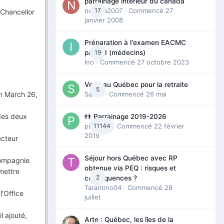
parrainage interieur du canada
nedjma2007
17
· Commencé
27
Chancellor
janvier 2008
Préparation à l'examen EACMC
19
partie I (médecins)
Ino
· Commencé
27 octobre 2023
Venir au Québec pour la retraite
5
Sab74
· Commencé
26 mai
n March 26,
 des deux
👬 Parrainage 2019-2026
piinoush
11144
· Commencé
22 février
2019
ecteur
Séjour hors Québec avec RP
compagnie
obtenue via PEQ : risques et
mettre
2
conséquences ?
Tarantino04
· Commencé
28
l'Office
juillet
l ajouté,
Arte : Québec, les îles de la