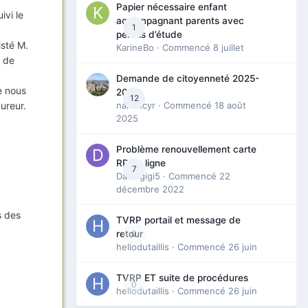
Papier nécessaire enfant
ivi le
accompagnant parents avec
1
permis d’étude
isté M.
KarineBo
· Commencé
8 juillet
e de
Demande de citoyenneté 2025-
e nous
2026
12
nanancyr
· Commencé
18 août
ureur.
2025
Problème renouvellement carte
RP en ligne
7
Davidgigi5
· Commencé
22
décembre 2022
s des
TVRP portail et message de
0
retour
hellodutaillis
· Commencé
26 juin
TVRP ET suite de procédures
0
hellodutaillis
· Commencé
26 juin