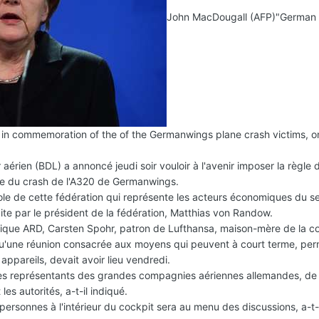
John MacDougall (AFP)
"German 
 in commemoration of the of the Germanwings plane crash victims, o
"
aérien (BDL) a annoncé jeudi soir vouloir à l'avenir imposer la règle
ite du crash de l'A320 de Germanwings.
role de cette fédération qui représente les acteurs économiques du s
ite par le président de la fédération, Matthias von Randow.
blique ARD, Carsten Spohr, patron de Lufthansa, maison-mère de la 
u'une réunion consacrée aux moyens qui peuvent à court terme, per
appareils, devait avoir lieu vendredi.
 les représentants des grandes compagnies aériennes allemandes, de 
les autorités, a-t-il indiqué.
personnes à l'intérieur du cockpit sera au menu des discussions, a-t-i