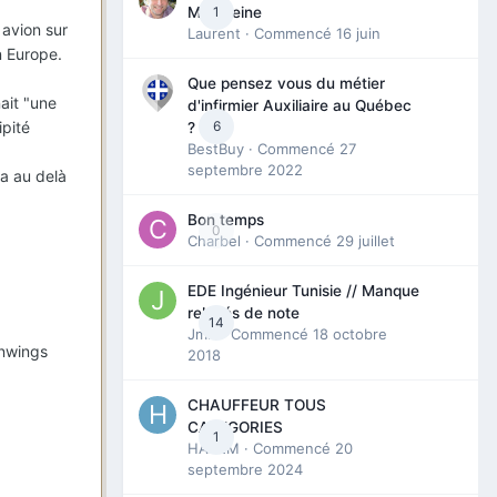
1
Madeleine
 avion sur
Laurent
· Commencé
16 juin
n Europe.
Que pensez vous du métier
ait "une
d'infirmier Auxiliaire au Québec
6
ipité
?
BestBuy
· Commencé
27
septembre 2022
a au delà
Bon temps
0
Charbel
· Commencé
29 juillet
EDE Ingénieur Tunisie // Manque
relevés de note
14
Jmili
· Commencé
18 octobre
anwings
2018
CHAUFFEUR TOUS
CATEGORIES
1
HAZEM
· Commencé
20
septembre 2024