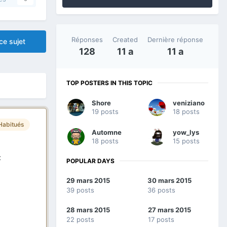
Réponses
Created
Dernière réponse
ce sujet
128
11 a
11 a
TOP POSTERS IN THIS TOPIC
Shore
veniziano
19 posts
18 posts
Habitués
Automne
yow_lys
18 posts
15 posts
t
POPULAR DAYS
29 mars 2015
30 mars 2015
39 posts
36 posts
28 mars 2015
27 mars 2015
22 posts
17 posts