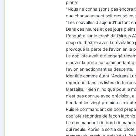
plane"
"Nous ne connaissons pas encore to
que chaque aspect soit creusé en 
"Les nouvelles d'aujourd'hui font e
Dans ces heures et ces jours pleins
L'enquête sur le crash de l'Airbus
coup de théâtre avec la révélation 
provoqué la perte de l'avion en le 
Le copilote avait été engagé récem
d'ouvrir la porte au commandant de 
l'avion en actionnant sa descente.
Identifié comme étant "Andreas Lubit
répertorié dans les listes de terro
Marseille. "Rien n'indique pour le mo
n'est pas connue avec précision, a 
Pendant les vingt premières minutes
Puis le commandant de bord prépare 
copilote répondre de façon laconiqu
Le commandant de bord demande ens
qui recule. Après la sortie du pilo
moment du crash, a précisé M. Rob