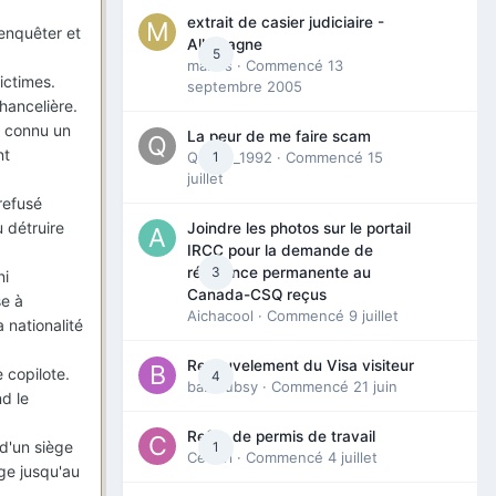
extrait de casier judiciaire -
enquêter et
Allemagne
5
maries
· Commencé
13
ictimes.
septembre 2005
hancelière.
a connu un
La peur de me faire scam
nt
Queen_1992
1
· Commencé
15
juillet
refusé
 détruire
Joindre les photos sur le portail
IRCC pour la demande de
3
résidence permanente au
ni
Canada-CSQ reçus
se à
Aichacool
· Commencé
9 juillet
a nationalité
Renouvelement du Visa visiteur
 copilote.
4
babibubsy
· Commencé
21 juin
d le
Refus de permis de travail
d'un siège
1
Cedbri
· Commencé
4 juillet
age jusqu'au