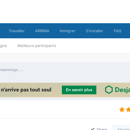
Travailler
ARRIMA
Immigrer
S'installer
FAQ
ligne
Meilleurs participants
manwings.....
Share
Abonn