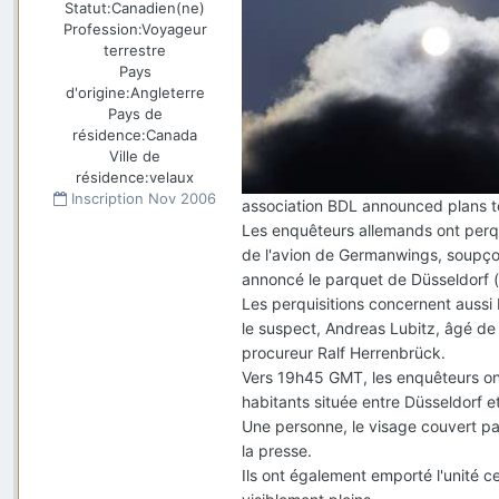
Statut:
Canadien(ne)
Profession:
Voyageur
terrestre
Pays
d'origine:
Angleterre
Pays de
résidence:
Canada
Ville de
résidence:
velaux
Inscription
Nov 2006
association BDL announced plans to
Les enquêteurs allemands ont perqui
de l'avion de Germanwings, soupçon
annoncé le parquet de Düsseldorf (
Les perquisitions concernent aussi
le suspect, Andreas Lubitz, âgé de 
procureur Ralf Herrenbrück.
Vers 19h45 GMT, les enquêteurs ont
habitants située entre Düsseldorf et
Une personne, le visage couvert par
la presse.
Ils ont également emporté l'unité c