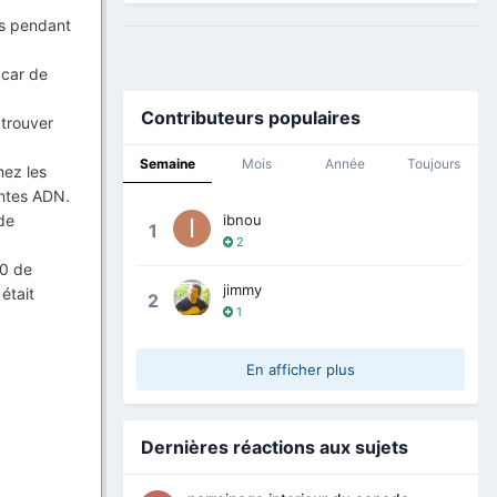
rés pendant
 car de
Contributeurs populaires
 trouver
Semaine
Mois
Année
Toujours
hez les
intes ADN.
ibnou
 de
1
2
20 de
jimmy
était
2
1
En afficher plus
Dernières réactions aux sujets