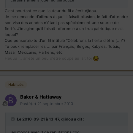
C'est pourtant ce que l'auteur du fil a écrit djidou.
Je me demande d'ailleurs à quoi il faisait allusion, le fait d'attendre
son visa des années n'étant pas spécialement une source de
fierté. J'imagine qu'il faisait référence à un truc patriotique mais
lequel?
Que penserais-tu d'un fil intitulé "Célébrons la fierté d'être (...)"?
Tu peux remplacer les ... par Français, Belges, Kabyles, Tutsis,
Masaï, Mexicains, Haïtiens, etc.
Heuuu ... arrête un peu d'être soupe au lait toi
Habitués
Baker & Hattaway
Posté(e)
21 septembre 2010
Le 2010-09-21 à 13:47, djidou a dit :
les modos avec 3 de reputations cool,