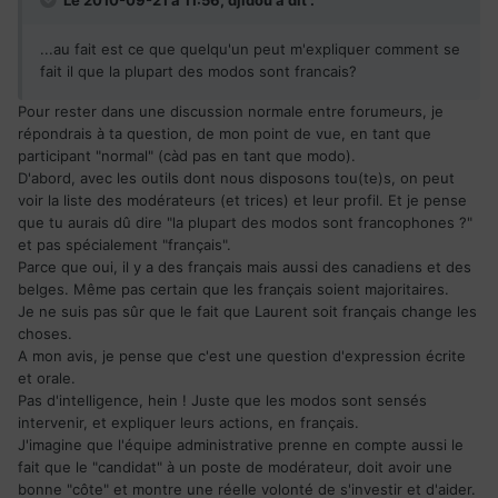
Le 2010-09-21 à 11:56, djidou a dit :
...au fait est ce que quelqu'un peut m'expliquer comment se
fait il que la plupart des modos sont francais?
Pour rester dans une discussion normale entre forumeurs, je
répondrais à ta question, de mon point de vue, en tant que
participant "normal" (càd pas en tant que modo).
D'abord, avec les outils dont nous disposons tou(te)s, on peut
voir la liste des modérateurs (et trices) et leur profil. Et je pense
que tu aurais dû dire "la plupart des modos sont francophones ?"
et pas spécialement "français".
Parce que oui, il y a des français mais aussi des canadiens et des
belges. Même pas certain que les français soient majoritaires.
Je ne suis pas sûr que le fait que Laurent soit français change les
choses.
A mon avis, je pense que c'est une question d'expression écrite
et orale.
Pas d'intelligence, hein ! Juste que les modos sont sensés
intervenir, et expliquer leurs actions, en français.
J'imagine que l'équipe administrative prenne en compte aussi le
fait que le "candidat" à un poste de modérateur, doit avoir une
bonne "côte" et montre une réelle volonté de s'investir et d'aider.