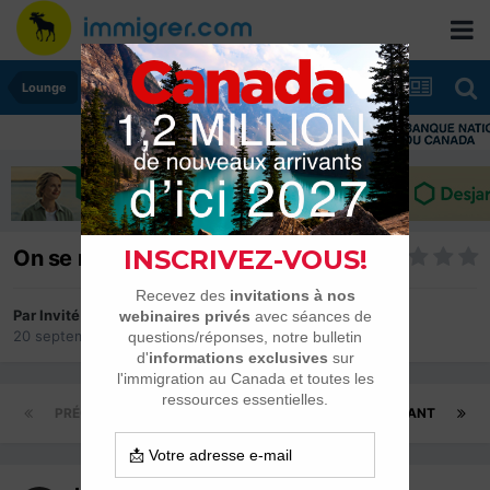
Lounge
On se retrouve ici!
Par Invité
20 septembre 2010
dans
Lounge
PRÉCÉDENT
Page 1 sur 5
SUIVANT