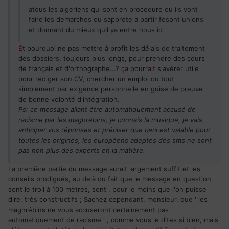
atous les algeriens qui sont en procedure ou ils vont
faire les demarches ou sapprete a partir fesont unions
et donnant du mieux quil ya entre nous ici
E
t pourquoi ne pas mettre à profit les délais de traitement
des dossiers, toujours plus longs, pour prendre des cours
de français et d'orthographe...?
ç
a pourrai
t
s'avérer utile
pour rédiger son CV, chercher un emploi ou tout
simplement par exigence personnelle en guise de preuve
de bonne volonté d'intégration.
Ps: ce message allant être automatiquement accusé de
racisme par les maghrébins, je connais la musique, je vais
anticiper vos réponses et préciser que ceci est valable pour
toutes les origines, les européens adeptes des sms ne sont
pas non plus des experts en la matière.
La première partie du message aurait largement suffit et les
conseils prodigués, au delà du fait que le message en question
sent le troll à 100 mètres, sont , pour le moins que l'on puisse
dire, très constructifs ; Sachez cependant, monsieur, que ' les
maghrébins ne vous accuseront certainement pas
automatiquement de racisme ' , comme vous le dites si bien, mais