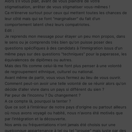
Alors s'il vous plaît, avant de vous plaindre de votre
stigmatisation, arrêter de vous stigmatiser vous-mêmes !
Ca m'énerve surtout pour ceux qui mettent toutes les chances de
leur côté mais qui se font "marginaliser" du fait d'un
comportement latent chez leurs compatriotes.
Edit :
Je reprends mon message pour étayer un peu mon propos, dans
le sens ou je comprends très bien qu'on puisse poser des
questions spécifiques à des candidats à l'immigration issus d'un
même pays sur des questions "techniques" pour la paperasse, les
équivalences de diplômes ou autres.
Mais des fils comme celui-là me font plus penser à une volonté
de regroupement ethnique, culturel ou national.
Avant même de partir, vous vous fermez au lieu de vous ouvrir.
Comment peut-on avoir une telle volonté de se réunir alors qu'on
décide d'aller vivre dans un pays si différent du sien ?
Par peur de l'inconnu ? Du changement ?
A ce compte là, pourquoi la tenter ?
Que ce soit à l'intérieur de notre pays d'origine ou partout ailleurs
où nous avons voyagé ou habité, nous n'avons été motivés que
par l'intégration et la découverte.
Nos amis ou fréquentations n'ont jamais été choisis sur une
quelconque appartenance à tel ou tel "groupe" mais juste par des