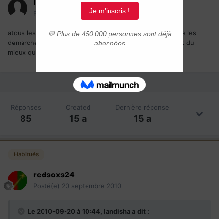
Invité
Posté(e)
20 septembre 2010
atous les algeriens qui sont en procedure ou ils vont faire les
demarches ou sapprete a partir fesont unions et donnant du
mieux quil ya entre nous ici
Réponses
Created
Dernière réponse
85
15 a
15 a
Habitués
redsoxs24
Posté(e)
20 septembre 2010
Le 2010-09-20 à 10:44, landisha a dit :