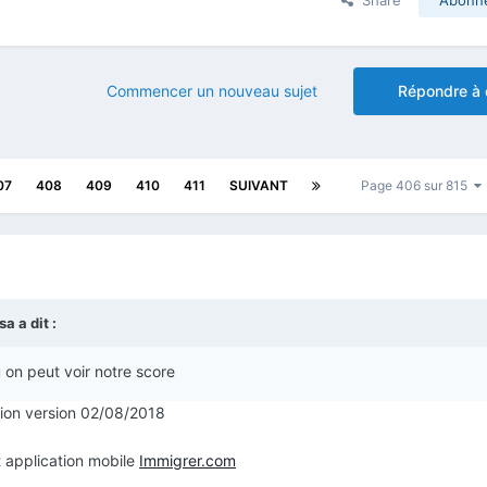
Commencer un nouveau sujet
Répondre à 
07
408
409
410
411
SUIVANT
Page 406 sur 815
isa
a dit :
u on peut voir notre score
ction version 02/08/2018
 application mobile
Immigrer.com