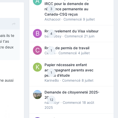
IRCC pour la demande de
3
résidence permanente au
Canada-CSQ reçus
Aichacool
· Commencé
9 juillet
Renouvelement du Visa visiteur
4
is ils te
babibubsy
· Commencé
21 juin
i t'as
ntre deux
Refus de permis de travail
1
Cedbri
· Commencé
4 juillet
Papier nécessaire enfant
accompagnant parents avec
1
permis d’étude
gne aussi
KarineBo
· Commencé
8 juillet
Demande de citoyenneté 2025-
2026
12
nanancyr
· Commencé
18 août
2025