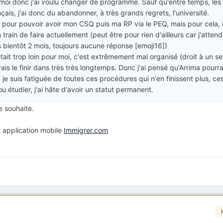
moi donc j'ai voulu changer de programme. Sauf qu'entre temps, les 
nçais, j'ai donc du abandonner, à très grands regrets, l'université.
t pour pouvoir avoir mon CSQ puis ma RP via le PEQ, mais pour cela, i
train de faire actuellement (peut être pour rien d'ailleurs car j'atten
bientôt 2 mois, toujours aucune réponse [emoji16])
 était trop loin pour moi, c'est extrêmement mal organisé (droit à un s
vais le finir dans très très longtemps. Donc j'ai pensé qu'Arrima pourra
je suis fatiguée de toutes ces procédures qui n'en finissent plus, ces
ou étudier, j'ai hâte d'avoir un statut permanent.
e souhaite.
 application mobile
Immigrer.com