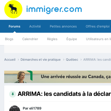
Forums
Activité
Petites annonces
Offres d'emploi
Blogs
Calendrier
Règles
Équipe
Utilisateurs en 
Accueil
Démarches et vie pratique
Québec
ARRIMA: les candid
ARRIMA: les candidats à la déclar
Par
eli1789