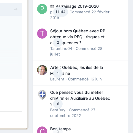
👬 Parrainage 2019-2026
piinoush
11144
· Commencé
22 février
2019
Séjour hors Québec avec RP
obtenue via PEQ : risques et
2
conséquences ?
Tarantino04
· Commencé
28
juillet
Arte : Québec, les îles de la
1
Madeleine
Laurent
· Commencé
16 juin
Que pensez vous du métier
d'infirmier Auxiliaire au Québec
6
?
BestBuy
· Commencé
27
septembre 2022
Bon temps
0