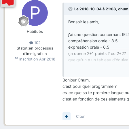
Le 2018-10-04 à 21:08,
chum
Bonsoir les amis,
Habitués
j'ai une question concernant IEL
compréhension orale - 8.5
102
expression orale - 6.5
Statut:
en processus
ça donne 2+1 points ? ou 2+2?
d'immigration
Inscription
Apr 2018
quelqu'un a un tableau d'équiva
Merci par avance de réponse -)
Bonjour Chum,
c'est pour quel programme ?
es-ce que sa te premiere langue ou
c'est en fonction de ces elements 
Citer