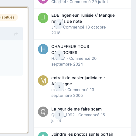
Charbel
· Commencé
29 juillet
EDE Ingénieur Tunisie // Manque
Habitués
relevés de note
14
Jmili
· Commencé
18 octobre
2018
CHAUFFEUR TOUS
CATEGORIES
1
HAZEM
· Commencé
20
septembre 2024
extrait de casier judiciaire -
Allemagne
5
maries
· Commencé
13
septembre 2005
La peur de me faire scam
Queen_1992
1
· Commencé
15
juillet
Joindre les photos sur le portail