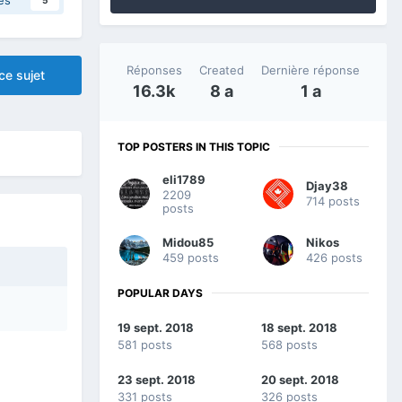
Réponses
Created
Dernière réponse
ce sujet
16.3k
8 a
1 a
TOP POSTERS IN THIS TOPIC
eli1789
Djay38
2209
714 posts
posts
Midou85
Nikos
459 posts
426 posts
POPULAR DAYS
19 sept. 2018
18 sept. 2018
581 posts
568 posts
23 sept. 2018
20 sept. 2018
331 posts
326 posts