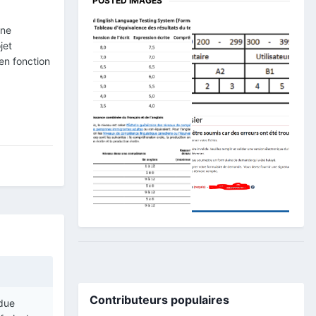
POSTED IMAGES
une
jet
en fonction
Contributeurs populaires
ndue