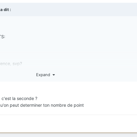
a dit :
TS:
lence, svp?
Expand
 c'est la seconde ?
qu'on peut determiner ton nombre de point