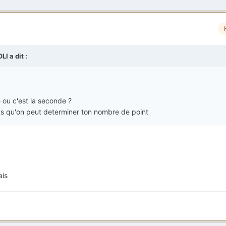
OLI
a dit :
 ou c'est la seconde ?
ts qu'on peut determiner ton nombre de point
ais