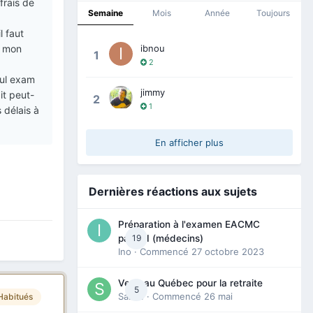
frais de
Semaine
Mois
Année
Toujours
l faut
d mon
ibnou
1
2
eul exam
jimmy
it peut-
2
1
 délais à
En afficher plus
Dernières réactions aux sujets
Préparation à l'examen EACMC
19
partie I (médecins)
Ino
· Commencé
27 octobre 2023
Venir au Québec pour la retraite
5
Sab74
· Commencé
26 mai
Habitués