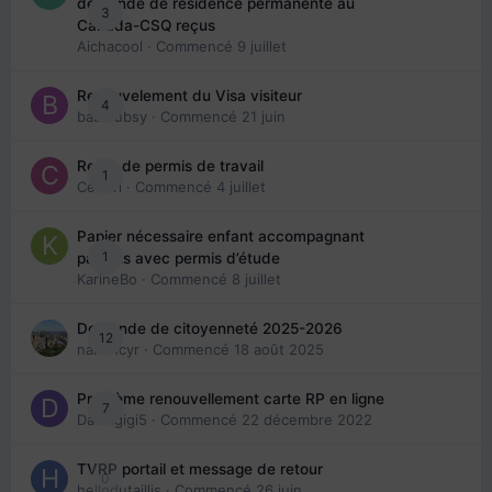
demande de résidence permanente au
3
Canada-CSQ reçus
Aichacool
· Commencé
9 juillet
Renouvelement du Visa visiteur
4
babibubsy
· Commencé
21 juin
Refus de permis de travail
1
Cedbri
· Commencé
4 juillet
Papier nécessaire enfant accompagnant
1
parents avec permis d’étude
KarineBo
· Commencé
8 juillet
Demande de citoyenneté 2025-2026
12
nanancyr
· Commencé
18 août 2025
Problème renouvellement carte RP en ligne
7
Davidgigi5
· Commencé
22 décembre 2022
TVRP portail et message de retour
0
hellodutaillis
· Commencé
26 juin