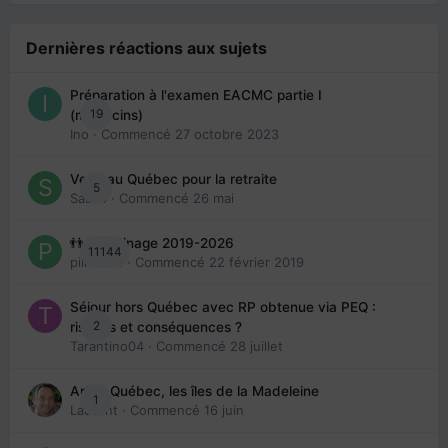
Dernières réactions aux sujets
Préparation à l'examen EACMC partie I
19
(médecins)
Ino
· Commencé
27 octobre 2023
Venir au Québec pour la retraite
5
Sab74
· Commencé
26 mai
👬 Parrainage 2019-2026
11144
piinoush
· Commencé
22 février 2019
Séjour hors Québec avec RP obtenue via PEQ :
2
risques et conséquences ?
Tarantino04
· Commencé
28 juillet
Arte : Québec, les îles de la Madeleine
1
Laurent
· Commencé
16 juin