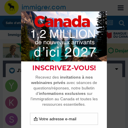
Salle d'attente - échanges de dates
Immigrer au Canada: ressources et conseils
J'aime
(4)
Youyou2
2 septembre 2020
konanregis
2 septembre 2020
Sousou1
1 septembre 2020