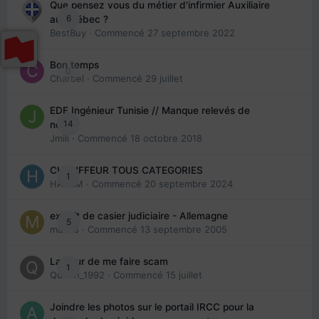
Que pensez vous du métier d'infirmier Auxiliaire
6
au Québec ?
BestBuy
· Commencé
27 septembre 2022
Bon temps
0
Charbel
· Commencé
29 juillet
EDE Ingénieur Tunisie // Manque relevés de
14
note
Jmili
· Commencé
18 octobre 2018
CHAUFFEUR TOUS CATEGORIES
1
HAZEM
· Commencé
20 septembre 2024
extrait de casier judiciaire - Allemagne
5
maries
· Commencé
13 septembre 2005
La peur de me faire scam
1
Queen_1992
· Commencé
15 juillet
Joindre les photos sur le portail IRCC pour la