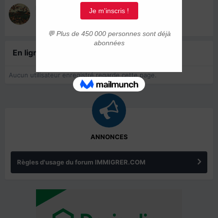
Enkvist Moufti
1 septembre 2020
En ligne récemment
0 membre est en ligne
Aucun utilisateur enregistré regarde cette page.
ANNONCES
Règles d'usage du forum IMMIGRER.COM