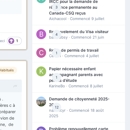
IRCC pour la demande de
rictions .
3
résidence permanente au
ments
Canada-CSQ reçus
par la
Aichacool
· Commencé
9 juillet
ts pcr ,
er pour
Renouvelement du Visa visiteur
4
rs de
babibubsy
· Commencé
21 juin
1
ceci
riture,
t des le
Refus de permis de travail
1
Cedbri
· Commencé
4 juillet
permis ,
st le
Papier nécessaire enfant
Habitués
ue nous
accompagnant parents avec
1
 avec
permis d’étude
KarineBo
· Commencé
8 juillet
égal mais
 .
Demande de citoyenneté 2025-
2026
ières c à
re
12
nanancyr
· Commencé
18 août
 préparer
 et
2025
avion de
ine, de
Problème renouvellement carte