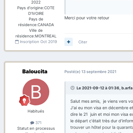
temps que vous avez passé à at
2022
de temps pour la vérification au
Pays d'origine:
COTE
Je vous souhaite un rapide dén
À Montréal autre chose tous été
D'IVOIRE
continuation.
dans les machines installés puis
Merci pour votre retour
Pays de
suite pour vérification de quaran
résidence:
CANADA
après le quarantaine qui était tr
Ville de
résidence:
MONTREAL
continuer le quarantaine, bon je
Inscription
Oct 2019
Citer
quarantaine avec seulement 4500 
meubles etc donc j'étais obligé 
premier entretien et après les 
Concernant les papiers (
nas
,
r
inscription des enfants) le tout s
Baloucita
Posté(e)
13 septembre 2021
point noir ici presque tout les p
sommes des nouveaux arrivants, 
Le 2021-09-12 à 01:36,
b.arfa
vous ou bien de convaincre le pr
pour trouver une solution ).
Salut mes amis, je viens vers vo
Mes conseils
:
J'ai eu mon visa en décembre et 
Préparer l'évaluation des diplôm
Habitués
dire le 21 juin et moi mon visa ex
l'inscription (gagner plus de te
le départ c'était très dur d'inf
traduits, les attestations d'empl
371
trouver un hôtel pour la quarant
Profiter le plus de temps avec v
Statut:
en processus