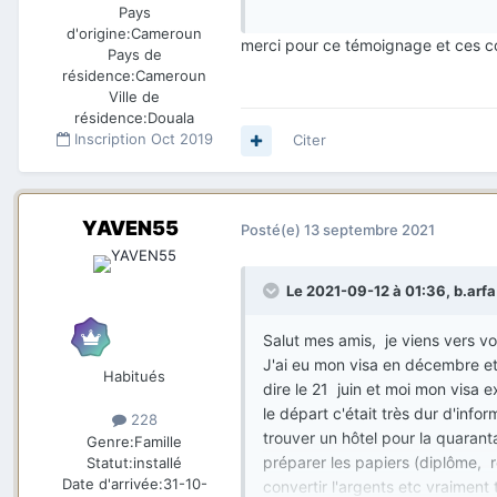
Pays
À Montréal autre chose tous été
d'origine:
Cameroun
dans les machines installés puis
merci pour ce témoignage et ces c
Pays de
suite pour vérification de quaran
résidence:
Cameroun
après le quarantaine qui était tr
Ville de
continuer le quarantaine, bon je
résidence:
Douala
quarantaine avec seulement 4500 
Inscription
Oct 2019
Citer
meubles etc donc j'étais obligé 
premier entretien et après les 
Concernant les papiers (
nas
,
r
YAVEN55
Posté(e)
13 septembre 2021
inscription des enfants) le tout s
point noir ici presque tout les p
sommes des nouveaux arrivants, 
Le 2021-09-12 à 01:36,
b.arfa
vous ou bien de convaincre le pr
pour trouver une solution ).
Salut mes amis, je viens vers vo
Mes conseils
:
J'ai eu mon visa en décembre et 
Habitués
Préparer l'évaluation des diplôm
dire le 21 juin et moi mon visa ex
l'inscription (gagner plus de te
le départ c'était très dur d'inf
228
traduits, les attestations d'empl
trouver un hôtel pour la quarant
Genre:
Famille
Profiter le plus de temps avec v
préparer les papiers (diplôme, re
Statut:
installé
Le Canada est un beau pays vous 
Date d'arrivée:
31-10-
convertir l'argents etc vraiment 