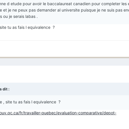
 anne d etude pour avoir le baccalaureat canadien pour completer les
ve et je ne peux pas demander al universite puisque je ne suis pas e
 ou je serais labas .
site tu as fais l equivalence ?
a dit :
 , site tu as fais l equivalence ?
uv.qc.ca/fr/travailler-quebec/evaluation-comparative/depot-