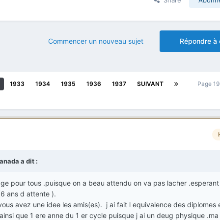
Commencer un nouveau sujet
Répondre à 
1933
1934
1935
1936
1937
SUIVANT
Page 19
canada
a dit :
rage pour tous .puisque on a beau attendu on va pas lacher .esperant
(6 ans d attente ).
 vous avez une idee les amis(es). j ai fait l equivalence des diplomes e
insi que 1 ere anne du 1 er cycle puisque j ai un deug physique .ma