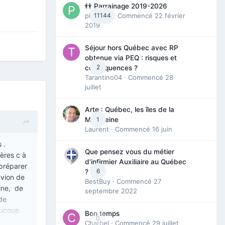
👬 Parrainage 2019-2026
piinoush
11144
· Commencé
22 février
2019
Séjour hors Québec avec RP
obtenue via PEQ : risques et
2
conséquences ?
Tarantino04
· Commencé
28
juillet
Arte : Québec, les îles de la
1
Madeleine
Laurent
· Commencé
16 juin
 .
Que pensez vous du métier
ières c à
d'infirmier Auxiliaire au Québec
 préparer
6
?
avion de
BestBuy
· Commencé
27
ine, de
septembre 2022
 de
eaucoup
Bon temps
0
rictions .
Charbel
· Commencé
29 juillet