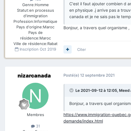
C'est il faut ajouter combien d
Genre:
Homme
en physique .j arrive pas a trou
Statut:
en processus
d'immigration
canada et je ne sais pas le temps
Profession:
Informatique
Pays d'origine:
Maroc
Bonjour, a travers quel organisme , 
Pays de
résidence:
Maroc
Ville de résidence:
Rabat
Inscription
Oct 2019
Citer
nizarcanada
Posté(e)
12 septembre 2021
Le 2021-09-12 à 12:05,
Meed
Bonjour, a travers quel organisme
https://www.immigration-quebec.go
Membres
demande/index.html
31