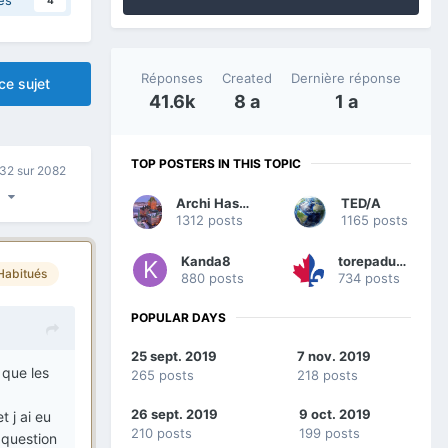
Réponses
Created
Dernière réponse
ce sujet
41.6k
8 a
1 a
TOP POSTERS IN THIS TOPIC
32 sur 2082
Archi Hassen
TED/A
1312 posts
1165 posts
Kanda8
torepadufeu
Habitués
880 posts
734 posts
POPULAR DAYS
25 sept. 2019
7 nov. 2019
 que les
265 posts
218 posts
26 sept. 2019
9 oct. 2019
t j ai eu
210 posts
199 posts
 question