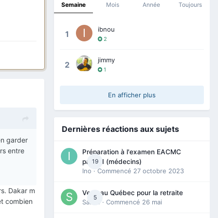
Semaine
Mois
Année
Toujours
ibnou
1
2
jimmy
2
1
En afficher plus
Dernières réactions aux sujets
en garder
rs entre
Préparation à l'examen EACMC
19
partie I (médecins)
Ino
· Commencé
27 octobre 2023
urs. Dakar m
Venir au Québec pour la retraite
5
 et combien
Sab74
· Commencé
26 mai