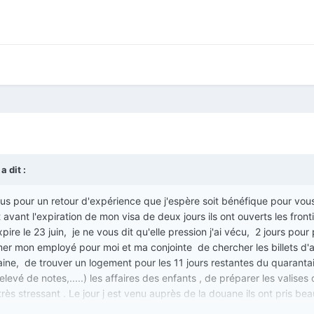
a dit :
us pour un retour d'expérience que j'espère soit bénéfique pour vous
avant l'expiration de mon visa de deux jours ils ont ouverts les front
pire le 23 juin, je ne vous dit qu'elle pression j'ai vécu, 2 jours pour
ormer mon employé pour moi et ma conjointe de chercher les billets d'
aine, de trouver un logement pour les 11 jours restantes du quaranta
levé de notes,.....) les affaires des enfants , de préparer les valises
très stressant . Le jour j est venu auprès de la douane ils ont pris b
pres de l'ambassade puisqu'ils ne sont pas au courant du levé de rest