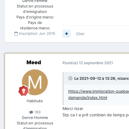
Genre:
Femme
Statut:
en processus
d'immigration
Pays d'origine:
maroc
Pays de
résidence:
maroc
Inscription
Jun 2015
Citer
Meed
Posté(e)
12 septembre 2021
Le 2021-09-12 à 13:26,
nizar
https://www.immigration-quebec
demande/index.html
Habitués
Merci nizar
189
Stp ca t a prit combien de temps p
Genre:
Homme
Statut:
en processus
d'immigration