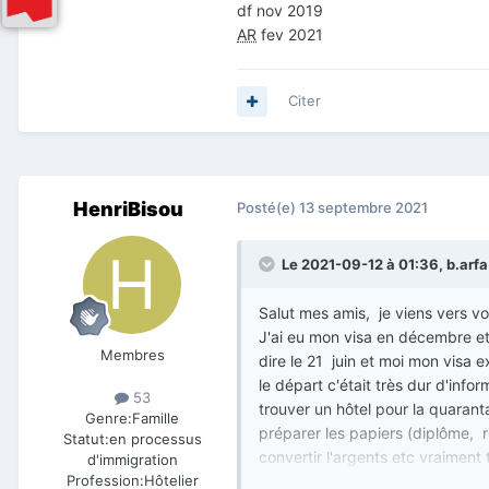
df nov 2019
AR
fev 2021
Citer
HenriBisou
Posté(e)
13 septembre 2021
Le 2021-09-12 à 01:36,
b.arfa
Salut mes amis, je viens vers vo
J'ai eu mon visa en décembre et 
Membres
dire le 21 juin et moi mon visa ex
le départ c'était très dur d'inf
53
trouver un hôtel pour la quarant
Genre:
Famille
préparer les papiers (diplôme, re
Statut:
en processus
convertir l'argents etc vraiment 
d'immigration
de temps pour la vérification au
Profession:
Hôtelier