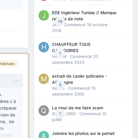
ments
par la
EDE Ingénieur Tunisie // Manque
ts pcr ,
relevés de note
14
Jmili
· Commencé
18 octobre
er pour
2018
rs de
riture,
CHAUFFEUR TOUS
t des le
CATEGORIES
1
HAZEM
· Commencé
20
permis ,
septembre 2024
Habitués
st le
ue nous
extrait de casier judiciaire -
 avec
Allemagne
5
égal mais
maries
· Commencé
13
septembre 2005
 .
ières c à
re
 préparer
La peur de me faire scam
 et
Queen_1992
1
· Commencé
15
avion de
juillet
ine, de
 de
s le
Joindre les photos sur le portail
eaucoup