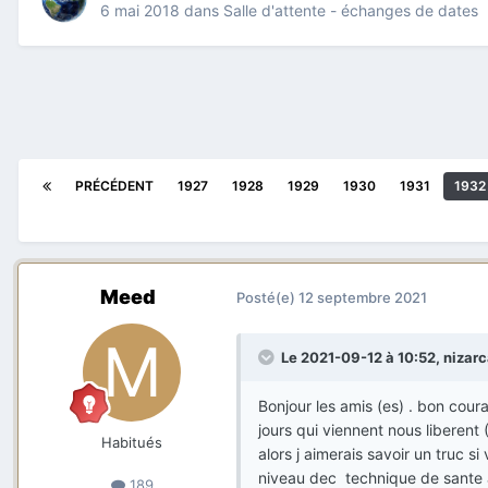
6 mai 2018
dans
Salle d'attente - échanges de dates
PRÉCÉDENT
1927
1928
1929
1930
1931
1932
Meed
Posté(e)
12 septembre 2021
Le 2021-09-12 à 10:52,
nizar
Bonjour les amis (es) . bon cou
jours qui viennent nous liberent 
Habitués
alors j aimerais savoir un truc si
niveau dec technique de sante a
189