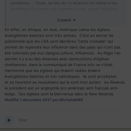
problèmes ... Ouais, au lieu de t'y attaquer toi-même à tes
problèmes tu passes une semaine à prier, super! Maudites
soient les religions
Expand
En effet, en Afrique, en Asie, Amérique Latine les églises
évangélistes-batistes sont très actives. C'est un secret de
polichinelle que les USA sont derrières "cette croisade" qui
permet de rependre leur influence dans des pays qui n'ont pas
été colonisés par eux (langue,culture, influence). Au Niger l'an
dernier il y a eu des émeutes avec destructions d'églises
chrétiennes. dans le communiqué de France info ce n'était
mentionné que les églises qui étaient visées étaient
évangélistes-batistes et non catholiques. Ils sont prosélytes
et se heurtent au musulmans qui le sont tout autant. Au Rwanda
le président est un anglophile pro américain anti-francais anti-
belge. Ces églises sont la bienvenue dans le New Rwanda.
Modifié
1 décembre 2017
par MicheldeMtl
Citer