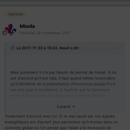
Habitués
Mbella
Posté(e)
30 novembre 2017
Le 2017-11-30 à 15:03,
Kweli
a dit :
Mais justement il n'a pas besoin de permis de travail. Si on
est d'accord qu'il est tata, il faut quand même reconnaître
qu'il bénéficie de la présomption d'innocence puisqu'il n'a
pas été jugé ni condamné. IL faudrait que le Cameroun
mette Interpol à ses trousses pour qu'il soit déporté.
Expand
Je l'ai déjà dit sur ce forum, ces églises évangéliques que
les Américains ont implanté en Afrique constituent une vraie
Totalement d'accord avec toi. Et le mal causé par ces églises
plaie. Ils ont favorisé l'essor de sectes avec des pasteurs
évangéliques est d'autant plus pernicieux qu'il évolue dans un
hautement médiatisés à l'image de Rick Warren et consorts.
contexte global où l'on pense que l'Islam a le monopole de