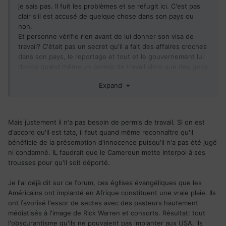
je sais pas. Il fuit les problèmes et se refugit ici. C'est pas
clair s'il est accusé de quelque chose dans son pays ou
non.
Et personne vérifie rien avant de lui donner son visa de
travail? C'était pas un secret qu'il a fait des affaires croches
dans son pays, le reportage et tout et le gouvernement lui
donne quand même un permis de travail alors que des gens
honnêtes se le font refuser?
Expand
oui mais on devrait pas donner des permis à n'importe quel
tata
Mais justement il n'a pas besoin de permis de travail. Si on est
d'accord qu'il est tata, il faut quand même reconnaître qu'il
bénéficie de la présomption d'innocence puisqu'il n'a pas été jugé
ni condamné. IL faudrait que le Cameroun mette Interpol à ses
trousses pour qu'il soit déporté.
Je l'ai déjà dit sur ce forum, ces églises évangéliques que les
Américains ont implanté en Afrique constituent une vraie plaie. Ils
ont favorisé l'essor de sectes avec des pasteurs hautement
médiatisés à l'image de Rick Warren et consorts. Résultat: tout
l'obscurantisme qu'ils ne pouvaient pas implanter aux USA, ils