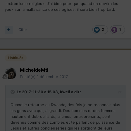
Résultat: tout l'obscurantisme qu'ils ne pouvaient pas
l'extrémisme religieux. J'ai bien peur que quand on ouvrira les
implanter aux USA, ils l'ont implanté en Afrique. Les progrès
yeux sur la malfaisance de ces églises, il sera bien trop tard.
en matière de droits de la femme, comme la limitation des
naissances ou le droit à l'avortement, ont reculé de 50 ans.
Les minorités sexuelles, tolérées depuis toujours, sont
maintenant persécutées. Alors que les enfants ne mangent
Citer
3
1
pas à leur faim, leurs parents payent 1/10e de leurs maigres
bien à des pasteurs escrocs et ceux-ci roulent en Porsche
quand ce n'est pas des avions personnels ...
Habitués
Quand je retourne au Rwanda, des fois je ne reconnais plus
les gens avec qui j'ai grandi. Des hommes et des femmes
MicheldeMtl
hautement débrouillards, allumés, entreprenants, sont
devenus comme des zombies et te parlent de puissance de
Posté(e)
1 décembre 2017
Jésus et autres bondieuseries qui les sortiront de leurs
problèmes ... Ouais, au lieu de t'y attaquer toi-même à tes
Le 2017-11-30 à 15:03,
Kweli
a dit :
problèmes tu passes une semaine à prier, super! Maudites
soient les religions
Quand je retourne au Rwanda, des fois je ne reconnais plus
les gens avec qui j'ai grandi. Des hommes et des femmes
hautement débrouillards, allumés, entreprenants, sont
devenus comme des zombies et te parlent de puissance de
Jésus et autres bondieuseries qui les sortiront de leurs