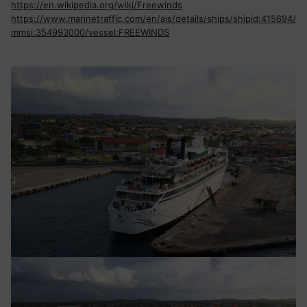
https://en.wikipedia.org/wiki/Freewinds
cause? La récente conversion de M7 à une église
https://www.marinetraffic.com/en/ais/details/ships/shipid:415694/
évangélique, qui a mené au chambardement du code pénal.
mmsi:354993000/vessel:FREEWINDS
En Afrique, Boko Haram et les évangéliques, c'est kif kif.