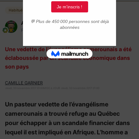
Habitués
Automne
Posté(e)
30 novembre 2017
Une vedette de l’évangélisme camerounais a été
éclaboussée par un scandale économique dans
son pays
CAMILLE GARNIER
Jeudi, 30 novembre 2017 01:00
MISE à JOUR
Jeudi, 30 novembre 2017 01:00
Un pasteur vedette de l’évangélisme
camerounais a trouvé refuge au Québec
pour échapper à un scandale financier dans
lequel il est impliqué en Afrique. L’homme a