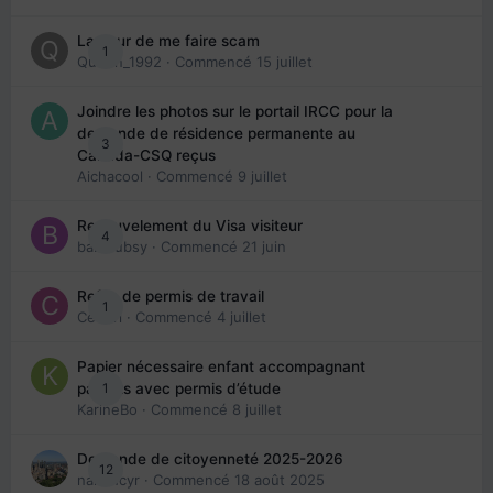
La peur de me faire scam
1
Queen_1992
· Commencé
15 juillet
Joindre les photos sur le portail IRCC pour la
demande de résidence permanente au
3
Canada-CSQ reçus
Aichacool
· Commencé
9 juillet
Renouvelement du Visa visiteur
4
babibubsy
· Commencé
21 juin
Refus de permis de travail
1
Cedbri
· Commencé
4 juillet
Papier nécessaire enfant accompagnant
1
parents avec permis d’étude
KarineBo
· Commencé
8 juillet
Demande de citoyenneté 2025-2026
12
nanancyr
· Commencé
18 août 2025