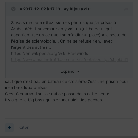
Le 2017-12-02 à 17:13,
Ivy Bijou
a dit :
Si vous me permettez, sur ces photos que j'ai prises à
Aruba, début novembre on y voit un joli bateau...qui
appartient (selon ce que l'on m'a dit sur place) à la secte de
l'église de scientologie... On ne se refuse rien...avec
l'argent des autres...
https://en.wikipedia.org/wiki/Freewinds
https://www.marinetraffic.com/en/ais/details/ships/shipid:41
5694/mmsi:354993000/vessel:FREEWINDS
Expand
sauf que c'est pas un bateau de croisière.C'est une prison pour
membres lobotomisés.
C'est écœurant tout ce qui ce passe dans cette secte .
Il y a que le big boss qui s'en met plein les poches.
Citer