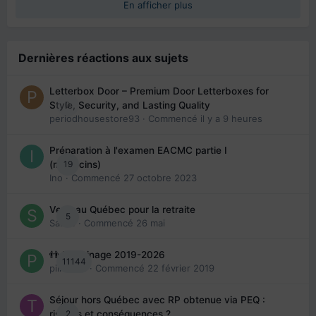
En afficher plus
Dernières réactions aux sujets
Letterbox Door – Premium Door Letterboxes for
0
Style, Security, and Lasting Quality
periodhousestore93
· Commencé
il y a 9 heures
Préparation à l'examen EACMC partie I
19
(médecins)
Ino
· Commencé
27 octobre 2023
Venir au Québec pour la retraite
5
Sab74
· Commencé
26 mai
👬 Parrainage 2019-2026
11144
piinoush
· Commencé
22 février 2019
Séjour hors Québec avec RP obtenue via PEQ :
2
risques et conséquences ?