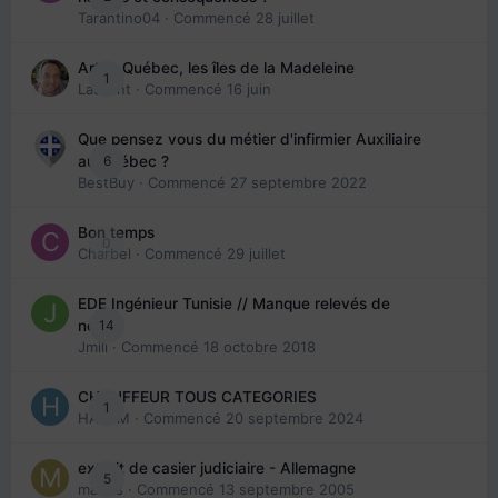
Tarantino04
· Commencé
28 juillet
Arte : Québec, les îles de la Madeleine
1
Laurent
· Commencé
16 juin
Que pensez vous du métier d'infirmier Auxiliaire
6
au Québec ?
BestBuy
· Commencé
27 septembre 2022
Bon temps
0
Charbel
· Commencé
29 juillet
EDE Ingénieur Tunisie // Manque relevés de
14
note
Jmili
· Commencé
18 octobre 2018
CHAUFFEUR TOUS CATEGORIES
1
HAZEM
· Commencé
20 septembre 2024
extrait de casier judiciaire - Allemagne
5
maries
· Commencé
13 septembre 2005