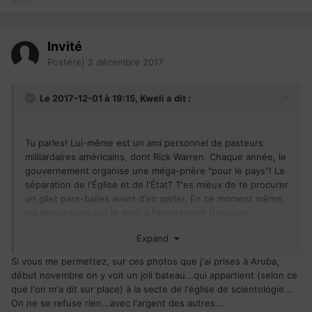
Invité
Posté(e)
2 décembre 2017
Le 2017-12-01 à 19:15,
Kweli
a dit :
Tu parles! Lui-même est un ami personnel de pasteurs
milliardaires américains, dont Rick Warren. Chaque année, le
gouvernement organise une méga-prière "pour le pays"! La
séparation de l'Église et de l'État? T'es mieux de te procurer
un gilet pare-balles avant d'en parler. En ce moment même,
les discussions sur le droit à l'avortement (toujours
pénalisé) sont en train de se planter solide (dans un pays
Expand
où 40 000 adolescentes de moins de 16 ans accouchent par
année). Raison: la moitié des députés sont devenus des
Si vous me permettez, sur ces photos que j'ai prises à Aruba,
"born again".
début novembre on y voit un joli bateau...qui appartient (selon ce
que l'on m'a dit sur place) à la secte de l'église de scientologie...
Au nord, en Ouganda, maintenant les homosexuels sont
On ne se refuse rien...avec l'argent des autres...
pourchassés, emprisonnés, parfois brûlés vivants. La