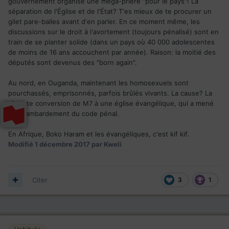
gouvernement organise une méga-prière "pour le pays"! La
séparation de l'Église et de l'État? T'es mieux de te procurer un
gilet pare-balles avant d'en parler. En ce moment même, les
discussions sur le droit à l'avortement (toujours pénalisé) sont en
train de se planter solide (dans un pays où 40 000 adolescentes
de moins de 16 ans accouchent par année). Raison: la moitié des
députés sont devenus des "born again".
Au nord, en Ouganda, maintenant les homosexuels sont
pourchassés, emprisonnés, parfois brûlés vivants. La cause? La
récente conversion de M7 à une église évangélique, qui a mené
au chambardement du code pénal.
En Afrique, Boko Haram et les évangéliques, c'est kif kif.
Modifié
1 décembre 2017
par Kweli
Citer
3
1