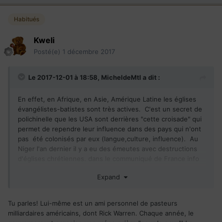
Habitués
Kweli
Posté(e)
1 décembre 2017
Le 2017-12-01 à 18:58,
MicheldeMtl
a dit :
En effet, en Afrique, en Asie, Amérique Latine les églises
évangélistes-batistes sont très actives. C'est un secret de
polichinelle que les USA sont derrières "cette croisade" qui
permet de rependre leur influence dans des pays qui n'ont
pas été colonisés par eux (langue,culture, influence). Au
Niger l'an dernier il y a eu des émeutes avec destructions
d'églises chrétiennes. dans le communiqué de France info
ce n'était mentionné que les églises étaient évangélistes-
Expand
batistes et non pas catholiques. Ils sont prosélytes et se
heurtent au musulmans qui le sont tout autant. Au Rwanda
le président est un anglophile pro américain anti-francais
Tu parles! Lui-même est un ami personnel de pasteurs
anti-belge. Ces églises sont la bienvenue dans le New
milliardaires américains, dont Rick Warren. Chaque année, le
Rwanda.