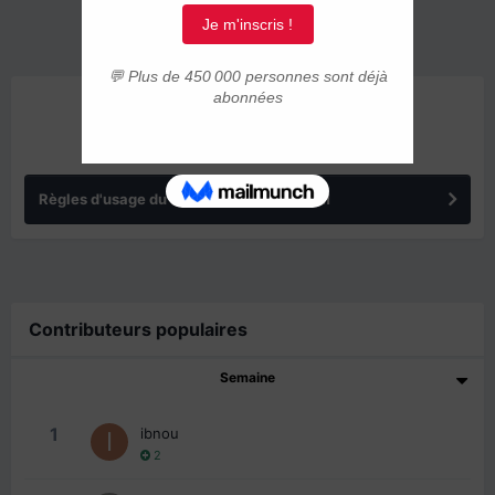
ANNONCES
Règles d'usage du forum IMMIGRER.COM
Contributeurs populaires
Semaine
1
ibnou
2