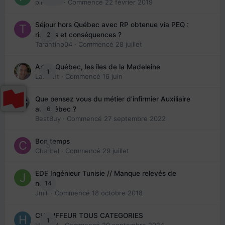
piinoush
· Commencé
22 février 2019
Séjour hors Québec avec RP obtenue via PEQ :
2
risques et conséquences ?
Tarantino04
· Commencé
28 juillet
Arte : Québec, les îles de la Madeleine
1
Laurent
· Commencé
16 juin
Que pensez vous du métier d'infirmier Auxiliaire
6
au Québec ?
BestBuy
· Commencé
27 septembre 2022
Bon temps
0
Charbel
· Commencé
29 juillet
EDE Ingénieur Tunisie // Manque relevés de
14
note
Jmili
· Commencé
18 octobre 2018
CHAUFFEUR TOUS CATEGORIES
1