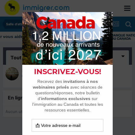
Salle d'attente - échanges de dates
ous aider tout au long de votre transition
Tout
(1)
positive thinking
23 juillet 2017
En ligne récemment
0 membre est en ligne
Aucun utilisateur enregistré regarde cette page.