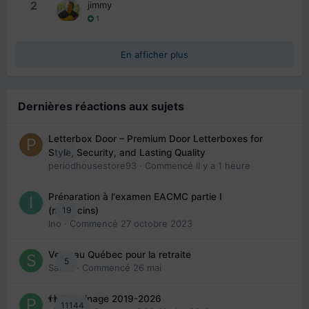
2
jimmy
1
En afficher plus
Dernières réactions aux sujets
Letterbox Door – Premium Door Letterboxes for
0
Style, Security, and Lasting Quality
periodhousestore93
· Commencé
il y a 1 heure
Préparation à l'examen EACMC partie I
19
(médecins)
Ino
· Commencé
27 octobre 2023
Venir au Québec pour la retraite
5
Sab74
· Commencé
26 mai
👬 Parrainage 2019-2026
11144