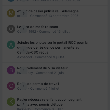
HAZEM
· Commencé
20 septembre 2024
extrait de casier judiciaire - Allemagne
5
maries
· Commencé
13 septembre 2005
La peur de me faire scam
1
Queen_1992
· Commencé
15 juillet
Joindre les photos sur le portail IRCC pour la
demande de résidence permanente au
3
Canada-CSQ reçus
Aichacool
· Commencé
9 juillet
Renouvelement du Visa visiteur
4
babibubsy
· Commencé
21 juin
Refus de permis de travail
1
Cedbri
· Commencé
4 juillet
Papier nécessaire enfant accompagnant
1
parents avec permis d’étude
KarineBo
· Commencé
8 juillet