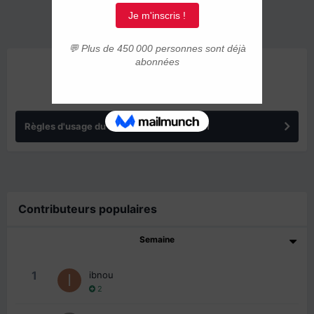
ANNONCES
Règles d'usage du forum IMMIGRER.COM
Contributeurs populaires
Semaine
1
ibnou
2