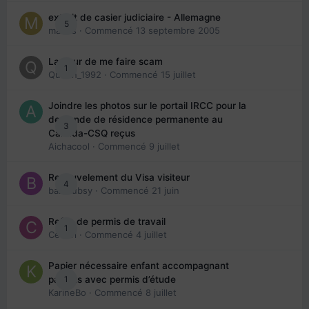
extrait de casier judiciaire - Allemagne
5
maries
· Commencé
13 septembre 2005
La peur de me faire scam
1
Queen_1992
· Commencé
15 juillet
Joindre les photos sur le portail IRCC pour la
demande de résidence permanente au
3
Canada-CSQ reçus
Aichacool
· Commencé
9 juillet
Renouvelement du Visa visiteur
4
babibubsy
· Commencé
21 juin
Refus de permis de travail
1
Cedbri
· Commencé
4 juillet
Papier nécessaire enfant accompagnant
1
parents avec permis d’étude
KarineBo
· Commencé
8 juillet