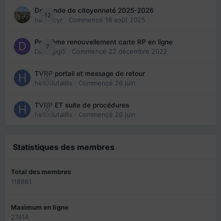
Demande de citoyenneté 2025-2026
12
nanancyr
· Commencé
18 août 2025
Problème renouvellement carte RP en ligne
7
Davidgigi5
· Commencé
22 décembre 2022
TVRP portail et message de retour
0
hellodutaillis
· Commencé
26 juin
TVRP ET suite de procédures
0
hellodutaillis
· Commencé
26 juin
Statistiques des membres
Total des membres
118861
Maximum en ligne
27414