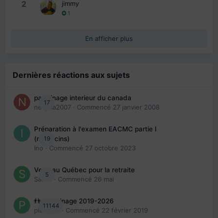
2
jimmy
1
En afficher plus
Dernières réactions aux sujets
parrainage interieur du canada
17
nedjma2007
· Commencé
27 janvier 2008
Préparation à l'examen EACMC partie I
19
(médecins)
Ino
· Commencé
27 octobre 2023
Venir au Québec pour la retraite
5
Sab74
· Commencé
26 mai
👬 Parrainage 2019-2026
11144
piinoush
· Commencé
22 février 2019