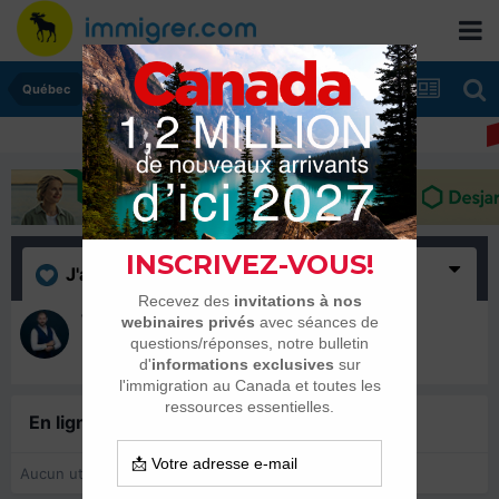
Québec
J'aime
(1)
WillPolak
23 juin 2022
En ligne récemment
0 membre est en ligne
Aucun utilisateur enregistré regarde cette page.