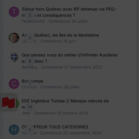
Séjour hors Québec avec RP obtenue via PEQ :
2
risques et conséquences ?
Tarantino04
· Commencé
28 juillet
Arte : Québec, les îles de la Madeleine
1
Laurent
· Commencé
16 juin
Que pensez vous du métier d'infirmier Auxiliaire
6
au Québec ?
BestBuy
· Commencé
27 septembre 2022
Bon temps
0
Charbel
· Commencé
29 juillet
EDE Ingénieur Tunisie // Manque relevés de
14
note
Jmili
· Commencé
18 octobre 2018
CHAUFFEUR TOUS CATEGORIES
1
HAZEM
· Commencé
20 septembre 2024