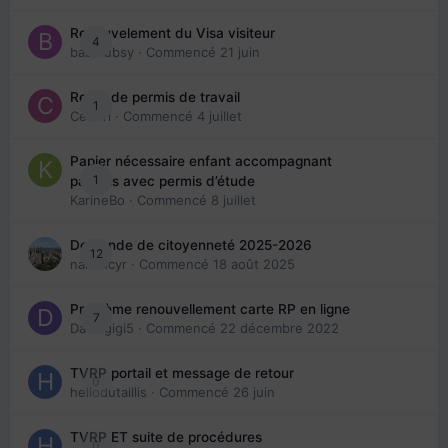
Renouvelement du Visa visiteur
4
babibubsy
· Commencé
21 juin
Refus de permis de travail
1
Cedbri
· Commencé
4 juillet
Papier nécessaire enfant accompagnant
1
parents avec permis d’étude
KarineBo
· Commencé
8 juillet
Demande de citoyenneté 2025-2026
12
nanancyr
· Commencé
18 août 2025
Problème renouvellement carte RP en ligne
7
Davidgigi5
· Commencé
22 décembre 2022
TVRP portail et message de retour
0
hellodutaillis
· Commencé
26 juin
TVRP ET suite de procédures
0