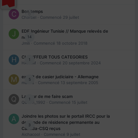
Bon temps
0
Charbel
· Commencé
29 juillet
EDE Ingénieur Tunisie // Manque relevés de
14
note
Jmili
· Commencé
18 octobre 2018
CHAUFFEUR TOUS CATEGORIES
1
HAZEM
· Commencé
20 septembre 2024
extrait de casier judiciaire - Allemagne
5
maries
· Commencé
13 septembre 2005
La peur de me faire scam
1
Queen_1992
· Commencé
15 juillet
Joindre les photos sur le portail IRCC pour la
demande de résidence permanente au
3
Canada-CSQ reçus
Aichacool
· Commencé
9 juillet