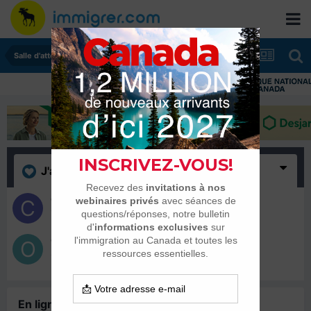
Salle d'attente - échanges de dates
J'aime
(2)
Canadaonarrive
10 février 2020
Openhymer
8 février 2020
En ligne récemment
0 membre est en ligne