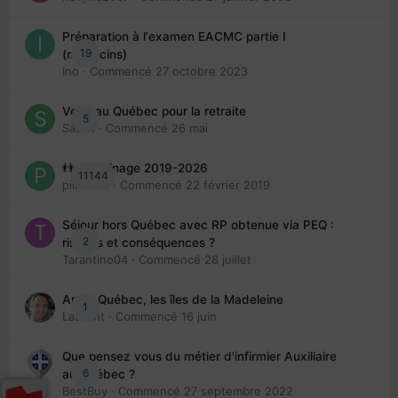
Préparation à l'examen EACMC partie I
19
(médecins)
Ino
· Commencé
27 octobre 2023
Venir au Québec pour la retraite
5
Sab74
· Commencé
26 mai
👬 Parrainage 2019-2026
11144
piinoush
· Commencé
22 février 2019
Séjour hors Québec avec RP obtenue via PEQ :
2
risques et conséquences ?
Tarantino04
· Commencé
28 juillet
Arte : Québec, les îles de la Madeleine
1
Laurent
· Commencé
16 juin
Que pensez vous du métier d'infirmier Auxiliaire
6
au Québec ?
BestBuy
· Commencé
27 septembre 2022