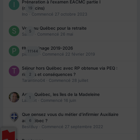
Préparation à l'examen EACMC partie I
19
(médecins)
Ino
· Commencé
27 octobre 2023
Venir au Québec pour la retraite
5
Sab74
· Commencé
26 mai
👬 Parrainage 2019-2026
11144
piinoush
· Commencé
22 février 2019
Séjour hors Québec avec RP obtenue via PEQ :
2
risques et conséquences ?
Tarantino04
· Commencé
28 juillet
Arte : Québec, les îles de la Madeleine
1
Laurent
· Commencé
16 juin
Que pensez vous du métier d'infirmier Auxiliaire
6
au Québec ?
BestBuy
· Commencé
27 septembre 2022