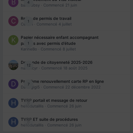
4
babibubsy
· Commencé
21 juin
Refus de permis de travail
1
Cedbri
· Commencé
4 juillet
Papier nécessaire enfant accompagnant
1
parents avec permis d’étude
KarineBo
· Commencé
8 juillet
Demande de citoyenneté 2025-2026
12
nanancyr
· Commencé
18 août 2025
Problème renouvellement carte RP en ligne
7
Davidgigi5
· Commencé
22 décembre 2022
TVRP portail et message de retour
0
hellodutaillis
· Commencé
26 juin
TVRP ET suite de procédures
0
hellodutaillis
· Commencé
26 juin