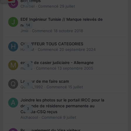
Bon temps
0
Charbel
· Commencé
29 juillet
EDE Ingénieur Tunisie // Manque relevés de
14
note
Jmili
· Commencé
18 octobre 2018
CHAUFFEUR TOUS CATEGORIES
1
HAZEM
· Commencé
20 septembre 2024
extrait de casier judiciaire - Allemagne
5
maries
· Commencé
13 septembre 2005
La peur de me faire scam
1
Queen_1992
· Commencé
15 juillet
Joindre les photos sur le portail IRCC pour la
demande de résidence permanente au
3
Canada-CSQ reçus
Aichacool
· Commencé
9 juillet
Renouvelement du Visa visiteur