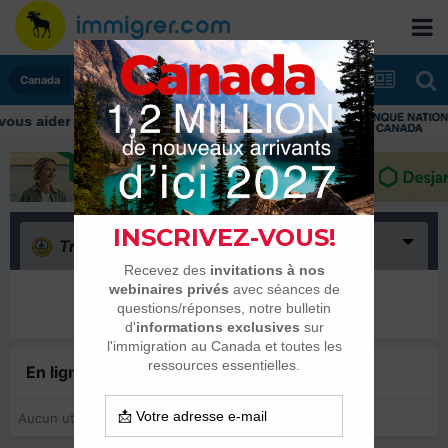
Canada
Triste
(0)
Il n’y a encore rien ici
En ligne récemment
0 membre est en ligne
Aucun utilisateur enregistré regarde cette page.