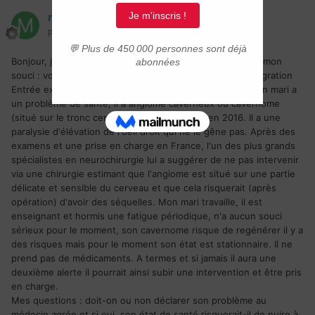
moka-lolita
Posté(e)
9 avril 2019
Bonjour, je suis nouvelle et je tiens à partager avec vous mon
souci : voilà je suis entrain de préparer mon dossier immigration
Entrée express Canada, je suis algérienne de 35 ans, mon mari a
un problème de santé, il a angiome caverneux ou cavernome
(situé sur le tronc cervical) qu'il a découvert en 2016. Il a une
paralysie d'élévation de l'oeil droit qui ne le gêne pas. Après des
examens et une prise en charge en France, l'un des plus grands
spécialistes en neurochirurgie lui a suggérer de ne pas intervenir
via une chirurgie estimant que l'angiome est situé sur une partie
délicate et sensible du cerveau et que cela risquerait (après
opération) d'avoir des séquelles. Mon mari travaille, il est
enseignant et hormis une fatigue périodique, n'a aucun souci
sérieux pour le moment, son cavernome risque de regénérer il y a
des risques mais pour le moment son état est stationnaire. Il ne
prend pas de médicaments. A termes et si jamais il aura une
deuxième alerte il pourrait ainsi subir une intervention et être pris
en charge.
Mes questions
:
doit-on ou non déclarer son problème au
médecin agrée et si oui, son état de santé risquerait-il de nuire à