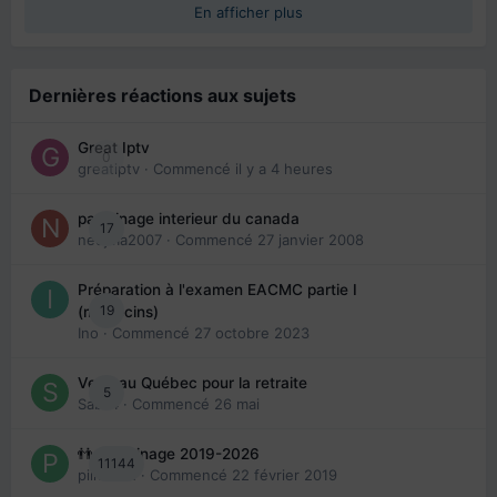
En afficher plus
Dernières réactions aux sujets
Great Iptv
0
greatiptv
· Commencé
il y a 4 heures
parrainage interieur du canada
17
nedjma2007
· Commencé
27 janvier 2008
Préparation à l'examen EACMC partie I
19
(médecins)
Ino
· Commencé
27 octobre 2023
Venir au Québec pour la retraite
5
Sab74
· Commencé
26 mai
👬 Parrainage 2019-2026
11144
piinoush
· Commencé
22 février 2019