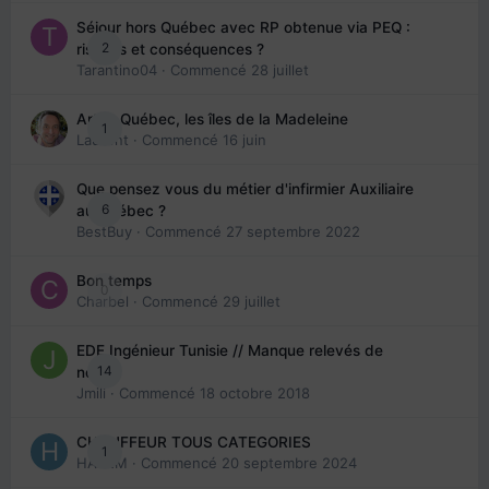
Séjour hors Québec avec RP obtenue via PEQ :
2
risques et conséquences ?
Tarantino04
· Commencé
28 juillet
Arte : Québec, les îles de la Madeleine
1
Laurent
· Commencé
16 juin
Que pensez vous du métier d'infirmier Auxiliaire
6
au Québec ?
BestBuy
· Commencé
27 septembre 2022
Bon temps
0
Charbel
· Commencé
29 juillet
EDE Ingénieur Tunisie // Manque relevés de
14
note
Jmili
· Commencé
18 octobre 2018
CHAUFFEUR TOUS CATEGORIES
1
HAZEM
· Commencé
20 septembre 2024