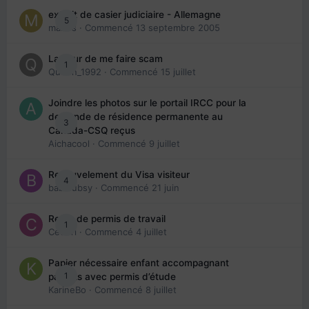
extrait de casier judiciaire - Allemagne
5
maries
· Commencé
13 septembre 2005
La peur de me faire scam
1
Queen_1992
· Commencé
15 juillet
Joindre les photos sur le portail IRCC pour la
demande de résidence permanente au
3
Canada-CSQ reçus
Aichacool
· Commencé
9 juillet
Renouvelement du Visa visiteur
4
babibubsy
· Commencé
21 juin
Refus de permis de travail
1
Cedbri
· Commencé
4 juillet
Papier nécessaire enfant accompagnant
1
parents avec permis d’étude
KarineBo
· Commencé
8 juillet