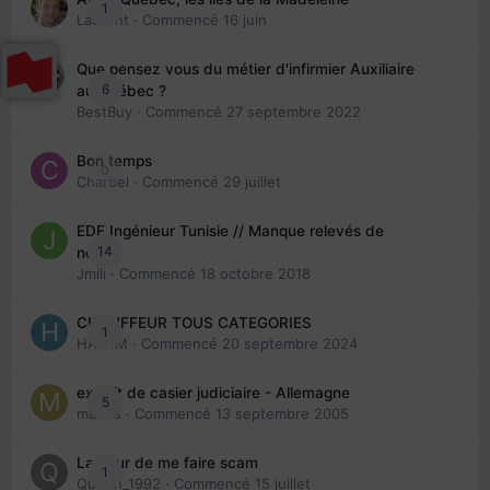
1
Laurent
· Commencé
16 juin
Que pensez vous du métier d'infirmier Auxiliaire
6
au Québec ?
BestBuy
· Commencé
27 septembre 2022
Bon temps
0
Charbel
· Commencé
29 juillet
EDE Ingénieur Tunisie // Manque relevés de
14
note
Jmili
· Commencé
18 octobre 2018
CHAUFFEUR TOUS CATEGORIES
1
HAZEM
· Commencé
20 septembre 2024
extrait de casier judiciaire - Allemagne
5
maries
· Commencé
13 septembre 2005
La peur de me faire scam
1
Queen_1992
· Commencé
15 juillet