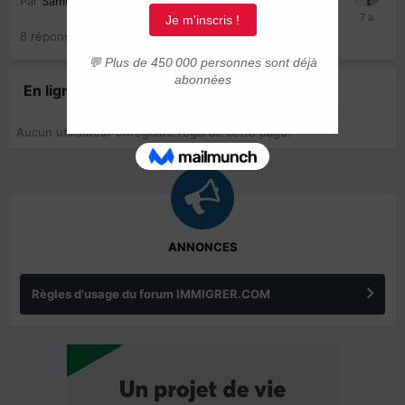
Par
Samira9880
,
23 juin 2019
8
réponses
7441
vues
En ligne récemment
0 membre est en ligne
Aucun utilisateur enregistré regarde cette page.
ANNONCES
Règles d'usage du forum IMMIGRER.COM