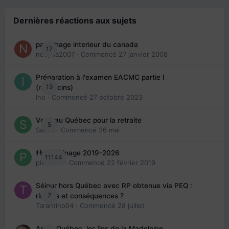
Dernières réactions aux sujets
parrainage interieur du canada
17
nedjma2007
· Commencé
27 janvier 2008
Préparation à l'examen EACMC partie I
19
(médecins)
Ino
· Commencé
27 octobre 2023
Venir au Québec pour la retraite
5
Sab74
· Commencé
26 mai
👬 Parrainage 2019-2026
11144
piinoush
· Commencé
22 février 2019
Séjour hors Québec avec RP obtenue via PEQ :
2
risques et conséquences ?
Tarantino04
· Commencé
28 juillet
Arte : Québec, les îles de la Madeleine