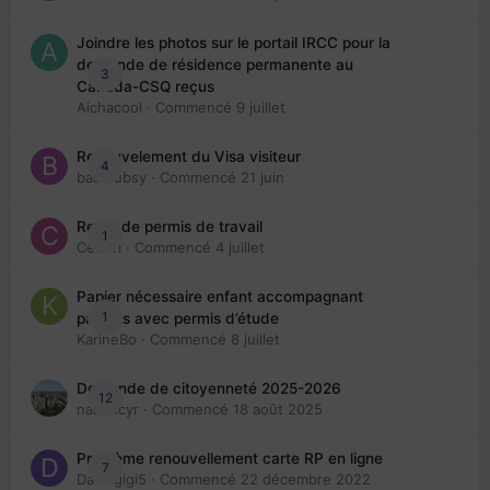
Joindre les photos sur le portail IRCC pour la
demande de résidence permanente au
3
Canada-CSQ reçus
Aichacool
· Commencé
9 juillet
Renouvelement du Visa visiteur
4
babibubsy
· Commencé
21 juin
Refus de permis de travail
1
Cedbri
· Commencé
4 juillet
Papier nécessaire enfant accompagnant
1
parents avec permis d’étude
KarineBo
· Commencé
8 juillet
Demande de citoyenneté 2025-2026
12
nanancyr
· Commencé
18 août 2025
Problème renouvellement carte RP en ligne
7
Davidgigi5
· Commencé
22 décembre 2022