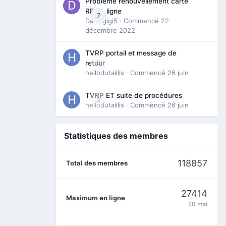
Problème renouvellement carte
RP en ligne
7
Davidgigi5
· Commencé
22
décembre 2022
TVRP portail et message de
0
retour
hellodutaillis
· Commencé
26 juin
TVRP ET suite de procédures
0
hellodutaillis
· Commencé
26 juin
Statistiques des membres
118857
Total des membres
27414
Maximum en ligne
20 mai