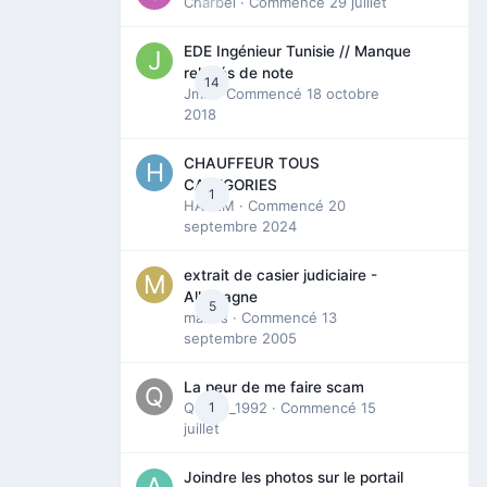
Charbel
· Commencé
29 juillet
EDE Ingénieur Tunisie // Manque
relevés de note
14
Jmili
· Commencé
18 octobre
2018
CHAUFFEUR TOUS
CATEGORIES
1
HAZEM
· Commencé
20
septembre 2024
extrait de casier judiciaire -
Allemagne
5
maries
· Commencé
13
septembre 2005
La peur de me faire scam
Queen_1992
1
· Commencé
15
juillet
Joindre les photos sur le portail