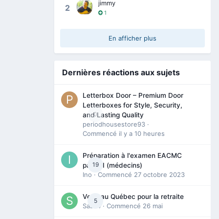
jimmy
2
1
En afficher plus
Dernières réactions aux sujets
Letterbox Door – Premium Door
Letterboxes for Style, Security,
0
and Lasting Quality
periodhousestore93
·
Commencé
il y a 10 heures
Préparation à l'examen EACMC
19
partie I (médecins)
Ino
· Commencé
27 octobre 2023
Venir au Québec pour la retraite
5
Sab74
· Commencé
26 mai