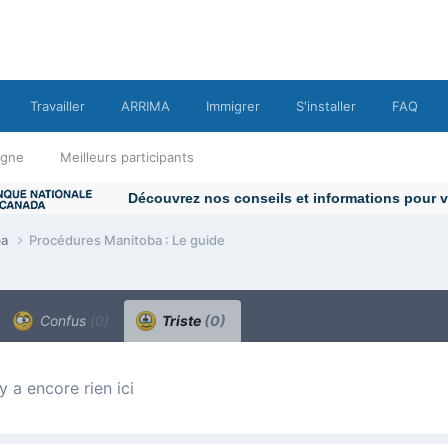
Travailler
ARRIMA
Immigrer
S'installer
FAQ
ligne
Meilleurs participants
ba
Procédures Manitoba : Le guide
Confus
(0)
Triste
(0)
n’y a encore rien ici