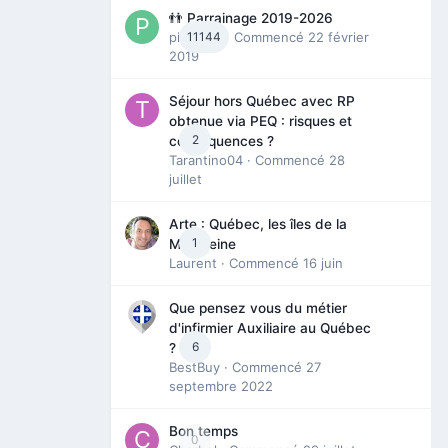
👬 Parrainage 2019-2026
piinoush
11144
· Commencé
22 février
2019
Séjour hors Québec avec RP
obtenue via PEQ : risques et
2
conséquences ?
Tarantino04
· Commencé
28
juillet
Arte : Québec, les îles de la
1
Madeleine
Laurent
· Commencé
16 juin
Que pensez vous du métier
d'infirmier Auxiliaire au Québec
6
?
BestBuy
· Commencé
27
septembre 2022
Bon temps
0