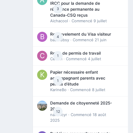
IRCC pour la demande de
3
résidence permanente au
Canada-CSQ reçus
Aichacool
· Commencé
9 juillet
Renouvelement du Visa visiteur
4
babibubsy
· Commencé
21 juin
Refus de permis de travail
1
Cedbri
· Commencé
4 juillet
Papier nécessaire enfant
accompagnant parents avec
1
permis d’étude
KarineBo
· Commencé
8 juillet
Demande de citoyenneté 2025-
2026
12
nanancyr
· Commencé
18 août
2025