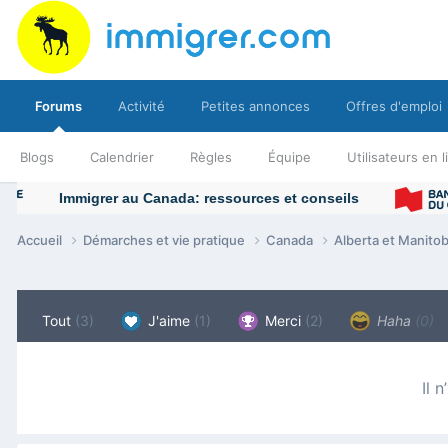
Forums
Activité
Petites annonces
Offres d'emploi
Blogs
Calendrier
Règles
Équipe
Utilisateurs en 
Accueil
Démarches et vie pratique
Canada
Alberta et Manito
Tout
(3)
J'aime
(1)
Merci
(2)
Haha
(0)
Il 