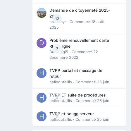
Demande de citoyenneté 2025-
2026
12
nanancyr
· Commencé
18 août
2025
Problème renouvellement carte
RP en ligne
7
Davidgigi5
· Commencé
22
décembre 2022
TVRP portail et message de
0
retour
hellodutaillis
· Commencé
26 juin
TVRP ET suite de procédures
0
hellodutaillis
· Commencé
26 juin
TVRP et beugg serveur
0
hellodutaillis
· Commencé
25 juin