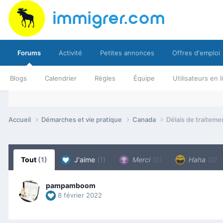
Forums
Activité
Petites annonces
Offres d'emploi
Blogs
Calendrier
Règles
Équipe
Utilisateurs en 
Accueil
Démarches et vie pratique
Canada
Délais de traitem
Tout
(1)
J'aime
(1)
Merci
(0)
Haha
(0)
pampamboom
8 février 2022