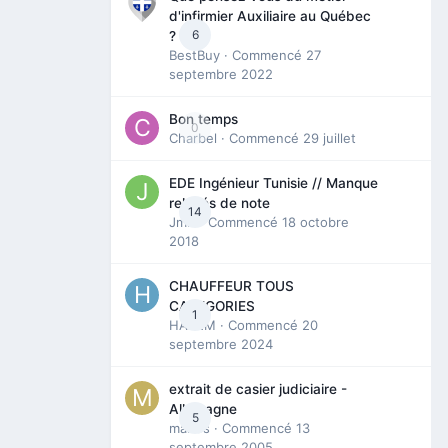
d'infirmier Auxiliaire au Québec
6
?
BestBuy
· Commencé
27
septembre 2022
Bon temps
0
Charbel
· Commencé
29 juillet
EDE Ingénieur Tunisie // Manque
relevés de note
14
Jmili
· Commencé
18 octobre
2018
CHAUFFEUR TOUS
CATEGORIES
1
HAZEM
· Commencé
20
septembre 2024
extrait de casier judiciaire -
Allemagne
5
maries
· Commencé
13
septembre 2005