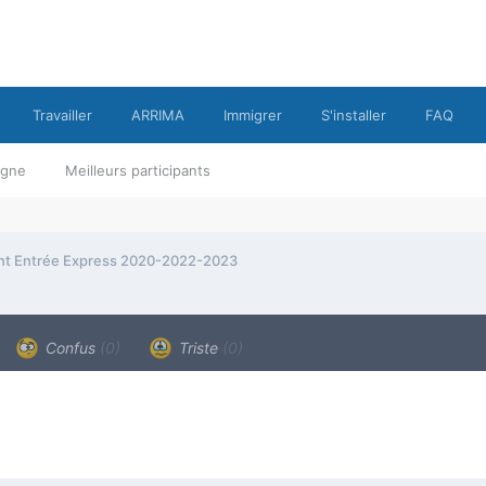
Travailler
ARRIMA
Immigrer
S'installer
FAQ
ligne
Meilleurs participants
ent Entrée Express 2020-2022-2023
Confus
(0)
Triste
(0)