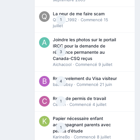
La peur de me faire scam
Queen_1992
1
· Commencé
15
juillet
Joindre les photos sur le portail
IRCC pour la demande de
3
résidence permanente au
Canada-CSQ reçus
Aichacool
· Commencé
9 juillet
Renouvelement du Visa visiteur
4
babibubsy
· Commencé
21 juin
Refus de permis de travail
1
Cedbri
· Commencé
4 juillet
Papier nécessaire enfant
accompagnant parents avec
1
permis d’étude
KarineBo
· Commencé
8 juillet