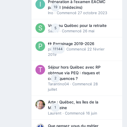
Préparation à l'examen EACMC
19
partie I (médecins)
Ino
· Commencé
27 octobre 2023
Venir au Québec pour la retraite
5
Sab74
· Commencé
26 mai
👬 Parrainage 2019-2026
piinoush
11144
· Commencé
22 février
2019
Séjour hors Québec avec RP
obtenue via PEQ : risques et
2
conséquences ?
Tarantino04
· Commencé
28
juillet
Arte : Québec, les îles de la
1
Madeleine
Laurent
· Commencé
16 juin
Que pensez vous du métier