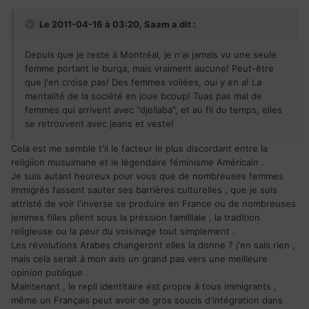
Le 2011-04-16 à 03:20, Saam a dit :
Depuis que je reste à Montréal, je n'ai jamais vu une seule
femme portant le burqa, mais vraiment aucune! Peut-être
que j'en croise pas! Des femmes voilées, oui y en a! La
mentalité de la société en joue bcoup! Tuas pas mal de
femmes qui arrivent avec "djellaba", et au fil du temps, elles
se retrouvent avec jeans et veste!
Cela est me semble t'il le facteur le plus discordant entre la
religiion musulmane et le légendaire féminisme Américain .
Je suis autant heureux pour vous que de nombreuses femmes
immigrés fassent sauter ses barrières culturelles , que je suis
attristé de voir l'inverse se produire en France ou de nombreuses
jemmes filles plient sous la préssion familliale , la tradition
religieuse ou la peur du voisinage tout simplement .
Les révolutions Arabes changeront elles la donne ? j'en sais rien ,
mais cela serait à mon avis un grand pas vers une meilleure
opinion publique .
Maintenant , le repli identitaire est propre à tous immigrants ,
même un Français peut avoir de gros soucis d'intégration dans