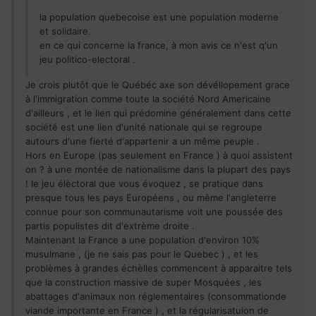
la population quebecoise est une population moderne
et solidaire.
en ce qui concerne la france, à mon avis ce n'est q'un
jeu politico-electoral .
Je crois plutôt que le Québéc axe son dévéllopement grace
à l'immigration comme toute la société Nord Americaine
d'ailleurs , et le lien qui prédomine généralement dans cette
société est une lien d'unité nationale qui se regroupe
autours d'une fierté d'appartenir a un même peuple .
Hors en Europe (pas seulement en France ) à quoi assistent
on ? à une montée de nationalisme dans la plupart des pays
! le jeu élèctoral que vous évoquez , se pratique dans
presque tous les pays Européens , ou même l'angleterre
connue pour son communautarisme voit une poussée des
partis populistes dit d'extrème droite .
Maintenant la France a une population d'environ 10%
musulmane , (je ne sais pas pour le Quebec ) , et les
problèmes à grandes échèlles commencent à apparaitre tels
que la construction massive de super Mosquées , les
abattages d'animaux non réglementaires (consommationde
viande importante en France ) , et la régularisatuion de