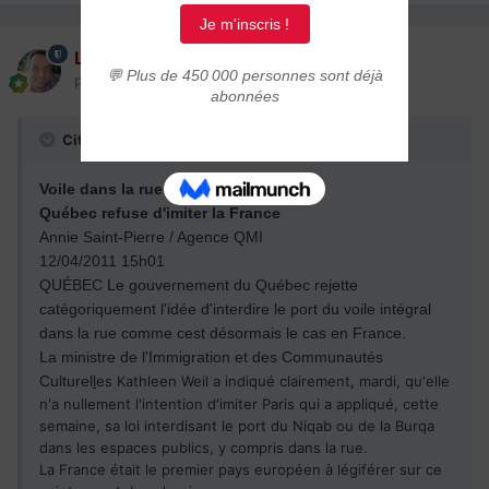
Laurent
Posté(e)
13 avril 2011
Citation
Voile dans la rue
Québec refuse d'imiter la France
Annie Saint-Pierre / Agence QMI
12/04/2011 15h01
QUÉBEC Le gouvernement du Québec rejette
catégoriquement l'idée d'interdire le port du voile intégral
dans la rue comme cest désormais le cas en France.
La ministre de l'Immigration et des Communautés
Culturel
l
es Kathleen Weil a indiqué clairement, mardi, qu'elle
n'a nullement l'intention d'imiter Paris qui a appliqué, cette
semaine, sa loi interdisant le port du Niqab ou de la Burqa
dans les espaces publics, y compris dans la rue.
La France était le premier pays européen à légiférer sur ce