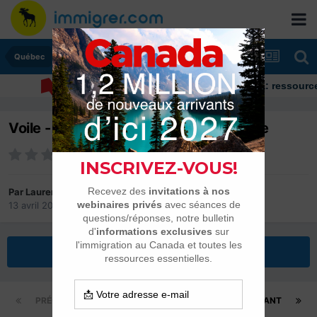
Québec
Immigrer au Canada: ressources et co
Voile - Québec refuse d'imiter la France
Par
Laurent
13 avril 2011
dans
Québec
Répondre à ce sujet
PRÉCÉDENT
Page 1 sur 2
SUIVANT