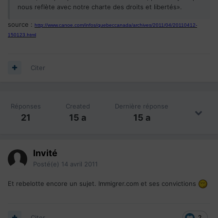
nous reflète avec notre charte des droits et libertés».
source :
http://www.canoe.com/infos/quebeccanada/archives/2011/04/20110412-
150123.html
Citer
Réponses
Created
Dernière réponse
21
15 a
15 a
Invité
Posté(e)
14 avril 2011
Et rebelotte encore un sujet. Immigrer.com et ses convictions
Citer
2