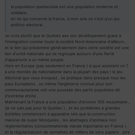
la population quebecoise est une population moderne et
solidaire.
en ce qui concerne la france, à mon avis ce n'est q'un jeu
politico-electoral .
Je crois plutôt que le Québéc axe son dévéllopement grace à
l'immigration comme toute la société Nord Americaine d'ailleurs ,
et le lien qui prédomine généralement dans cette société est une
lien d'unité nationale qui se regroupe autours d'une fierté
d'appartenir a un même peuple .
Hors en Europe (pas seulement en France ) à quoi assistent on ?
à une montée de nationalisme dans la plupart des pays ! le jeu
élèctoral que vous évoquez , se pratique dans presque tous les
pays Européens , ou même l'angleterre connue pour son
communautarisme voit une poussée des partis populistes dit
d'extrème droite .
Maintenant la France a une population d'environ 10% musulmane ,
(je ne sais pas pour le Quebec ) , et les problèmes à grandes
échèlles commencent à apparaitre tels que la construction
massive de super Mosquées , les abattages d'animaux non
réglementaires (consommationde viande importante en France ) ,
et la régularisatuion de centaines de milliers de sans papiers . pire