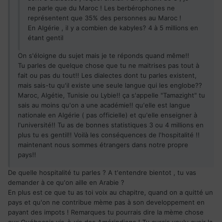
ne parle que du Maroc ! Les berbérophones ne
représentent que 35% des personnes au Maroc !
En Algérie , il y a combien de kabyles? 4 à 5 millions en
étant gentil
On s'éloigne du sujet mais je te réponds quand même!!
Tu parles de quelque chose que tu ne maitrises pas tout à
fait ou pas du tout!! Les dialectes dont tu parles existent,
mais sais-tu qu'il existe une seule langue qui les englobe??
Maroc, Algétie, Tunisie ou Lybie!! ça s'appelle "Tamazight" tu
sais au moins qu'on a une académie!! qu'elle est langue
nationale en Algérie ( pas officielle) et qu'elle enseigner à
l'université!! Tu as de bonnes statistiques 3 ou 4 millions en
plus tu es gentil!! Voilà les conséquences de l'hospitalité !!
maintenant nous sommes étrangers dans notre propre
pays!!
De quelle hospitalité tu parles ? A t'entendre bientot , tu vas
demander à ce qu'on aille en Arabie ?
En plus est ce que tu as toi voix au chapitre, quand on a quitté un
pays et qu'on ne contribue mème pas à son developpement en
payant des impots ! Remarques tu pourrais dire la mème chose