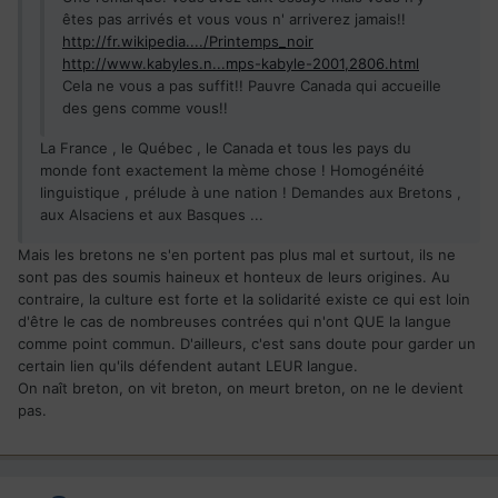
êtes pas arrivés et vous vous n' arriverez jamais!!
http://fr.wikipedia..../Printemps_noir
http://www.kabyles.n...mps-kabyle-2001,2806.html
Cela ne vous a pas suffit!! Pauvre Canada qui accueille
des gens comme vous!!
La France , le Québec , le Canada et tous les pays du
monde font exactement la mème chose ! Homogénéité
linguistique , prélude à une nation ! Demandes aux Bretons ,
aux Alsaciens et aux Basques ...
Mais les bretons ne s'en portent pas plus mal et surtout, ils ne
sont pas des soumis haineux et honteux de leurs origines. Au
contraire, la culture est forte et la solidarité existe ce qui est loin
d'être le cas de nombreuses contrées qui n'ont QUE la langue
comme point commun. D'ailleurs, c'est sans doute pour garder un
certain lien qu'ils défendent autant LEUR langue.
On naît breton, on vit breton, on meurt breton, on ne le devient
pas.