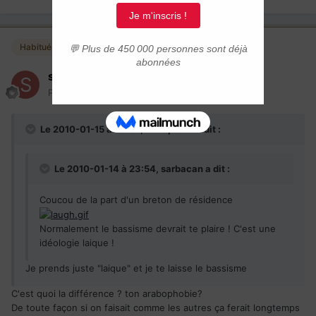
Habitués
sarbacan
Posté(e)
15 janvier 2010
Le 2010-01-15 à 00:07, macipsa13 a dit :
Le 2010-01-14 à 23:54, sarbacan a dit :
Coucou de la part d'un breton de résidence
Normalement le bassisme devrait te plaire ! C'est une
idéologie laique !
Je prends juste "laique" et je te laisse le bassisme
C'est quoi la différence ? ton arabophobie?
De toute façon si on faisait comme les autres ça ferait longtemps