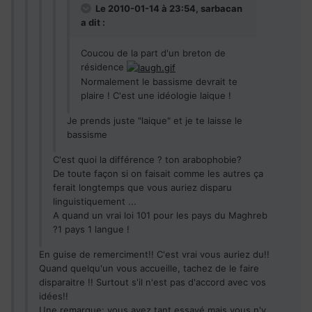
Le 2010-01-14 à 23:54, sarbacan
a dit :
Coucou de la part d'un breton de
résidence
Normalement le bassisme devrait te
plaire ! C'est une idéologie laique !
Je prends juste "laique" et je te laisse le
bassisme
C'est quoi la différence ? ton arabophobie?
De toute façon si on faisait comme les autres ça
ferait longtemps que vous auriez disparu
linguistiquement ...
A quand un vrai loi 101 pour les pays du Maghreb
?1 pays 1 langue !
En guise de remerciment!! C'est vrai vous auriez du!!
Quand quelqu'un vous accueille, tachez de le faire
disparaitre !! Surtout s'il n'est pas d'accord avec vos
idées!!
Une remarque: vous avez tant essayé mais vous n'y