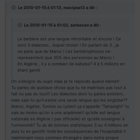
Le 2010-01-15 à 01:13, macipsa13 a dit :
Le 2010-01-15 à 01:02, sarbacan a dit :
Le berbère est une langue minoritaire et encore ! Ce
sont 3 dialectes , lequel choisir ! En parlant de 3 , je
ne parle que du Maroc ! Les berbérophones ne
représentent que 35% des personnes au Maroc !
En Algérie , il y a combien de kabyles? 4 à 5 millions en
étant gentil
On s'éloigne du sujet mais je te réponds quand même!!
Tu parles de quelque chose que tu ne maitrises pas tout à
fait ou pas du tout!! Les dialectes dont tu parles existent,
mais sais-tu qu'il existe une seule langue qui les englobe??
Maroc, Algétie, Tunisie ou Lybie!! ça s'appelle "Tamazight" tu
sais au moins qu'on a une académie!! qu'elle est langue
nationale en Algérie ( pas officielle) et qu'elle enseigner à
l'université!! Tu as de bonnes statistiques 3 ou 4 millions en
plus tu es gentil!! Voilà les conséquences de l'hospitalité !!
maintenant nous sommes étrangers dans notre propre