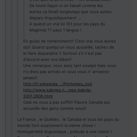
De toute façon si on faisait comme les
autres ça ferait longtemps que vous auriez
disparu linguistiquement ...
A quand un vrai loi 101 pour les pays du
Maghreb ?1 pays 1 langue !
En guise de remerciment!! C'est vrai vous auriez
du!! Quand quelqu'un vous accueille, tachez de
le faire disparaitre !! Surtout s'il n'est pas
d'accord avec vos idées!!
Une remarque: vous avez tant essayé mais vous
n'y êtes pas arrivés et vous vous n' arriverez
jamais!!
http://fr.wikipedia..../Printemps_noir
http://www.kabyles.n...mps-kabyle-
2001,2806.html
Cela ne vous a pas suffit!! Pauvre Canada qui
accueille des gens comme vous!!
La France , le Québec , le Canada et tous les pays du
monde font exactement la mème chose !
Homogénéité linguistique , prélude à une nation !