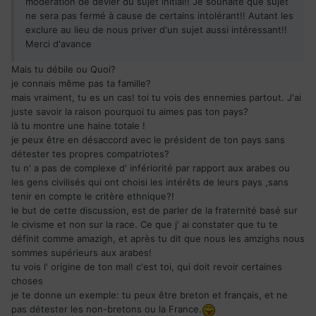
modération de dévier du sujet initial!! Je souhaite que sujet
ne sera pas fermé à cause de certains intolérant!! Autant les
exclure au lieu de nous priver d'un sujet aussi intéressant!!
Merci d'avance
Mais tu débile ou Quoi?
je connais même pas ta famille?
mais vraiment, tu es un cas! toi tu vois des ennemies partout. J'ai
juste savoir la raison pourquoi tu aimes pas ton pays?
là tu montre une haine totale !
je peux être en désaccord avec le président de ton pays sans
détester tes propres compatriotes?
tu n' a pas de complexe d' infériorité par rapport aux arabes ou
les gens civilisés qui ont choisi les intérêts de leurs pays ,sans
tenir en compte le critère ethnique?!
le but de cette discussion, est de parler de la fraternité basé sur
le civisme et non sur la race. Ce que j' ai constater que tu te
définit comme amazigh, et après tu dit que nous les amzighs nous
sommes supérieurs aux arabes!
tu vois l' origine de ton mal! c'est toi, qui doit revoir certaines
choses
je te donne un exemple: tu peux être breton et français, et ne
pas détester les non-bretons ou la France.