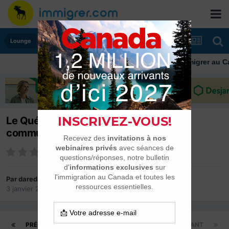
Lounge
Immigrer au Canada: r
Le Québec "Multing pot ou
communitarisme"?
Par
daredare
3 janvier 2010
dans
Lounge
PRÉCÉDENT
Page 21 sur 21
SUIVANT