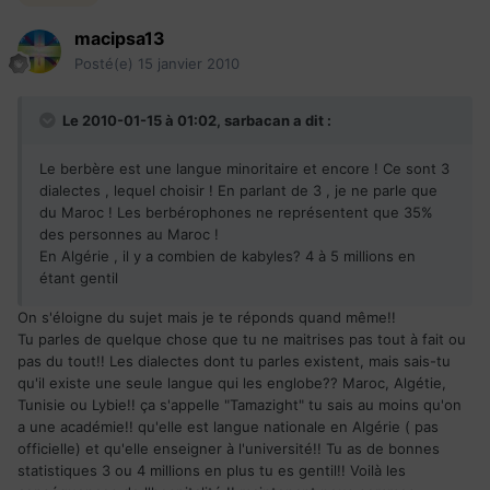
macipsa13
Posté(e)
15 janvier 2010
Le 2010-01-15 à 01:02, sarbacan a dit :
Le berbère est une langue minoritaire et encore ! Ce sont 3
dialectes , lequel choisir ! En parlant de 3 , je ne parle que
du Maroc ! Les berbérophones ne représentent que 35%
des personnes au Maroc !
En Algérie , il y a combien de kabyles? 4 à 5 millions en
étant gentil
On s'éloigne du sujet mais je te réponds quand même!!
Tu parles de quelque chose que tu ne maitrises pas tout à fait ou
pas du tout!! Les dialectes dont tu parles existent, mais sais-tu
qu'il existe une seule langue qui les englobe?? Maroc, Algétie,
Tunisie ou Lybie!! ça s'appelle "Tamazight" tu sais au moins qu'on
a une académie!! qu'elle est langue nationale en Algérie ( pas
officielle) et qu'elle enseigner à l'université!! Tu as de bonnes
statistiques 3 ou 4 millions en plus tu es gentil!! Voilà les