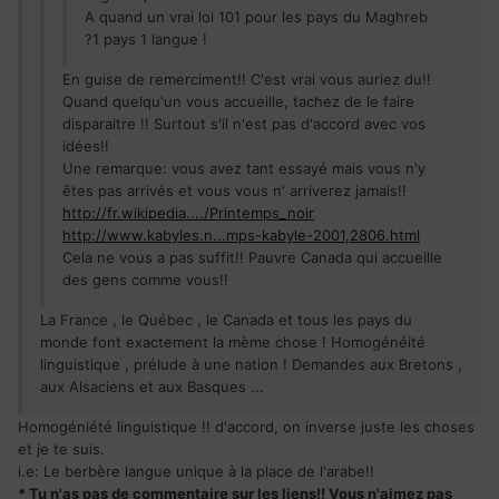
A quand un vrai loi 101 pour les pays du Maghreb
?1 pays 1 langue !
En guise de remerciment!! C'est vrai vous auriez du!!
Quand quelqu'un vous accueille, tachez de le faire
disparaitre !! Surtout s'il n'est pas d'accord avec vos
idées!!
Une remarque: vous avez tant essayé mais vous n'y
êtes pas arrivés et vous vous n' arriverez jamais!!
http://fr.wikipedia..../Printemps_noir
http://www.kabyles.n...mps-kabyle-2001,2806.html
Cela ne vous a pas suffit!! Pauvre Canada qui accueille
des gens comme vous!!
La France , le Québec , le Canada et tous les pays du
monde font exactement la mème chose ! Homogénéité
linguistique , prélude à une nation ! Demandes aux Bretons ,
aux Alsaciens et aux Basques ...
Homogéniété linguistique !! d'accord, on inverse juste les choses
et je te suis.
i.e: Le berbère langue unique à la place de l'arabe!!
* Tu n'as pas de commentaire sur les liens!! Vous n'aimez pas