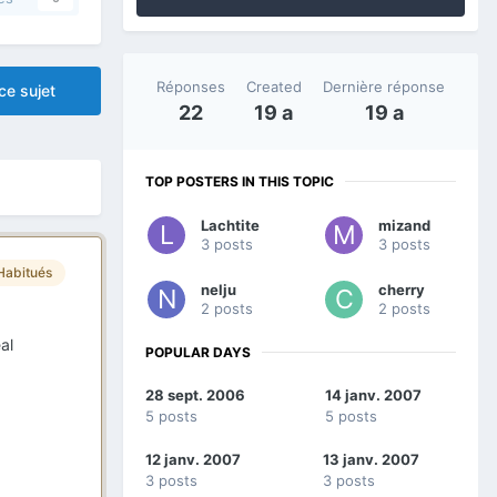
Réponses
Created
Dernière réponse
ce sujet
22
19 a
19 a
TOP POSTERS IN THIS TOPIC
Lachtite
mizand
3 posts
3 posts
Habitués
nelju
cherry
2 posts
2 posts
al
POPULAR DAYS
28 sept. 2006
14 janv. 2007
5 posts
5 posts
12 janv. 2007
13 janv. 2007
3 posts
3 posts