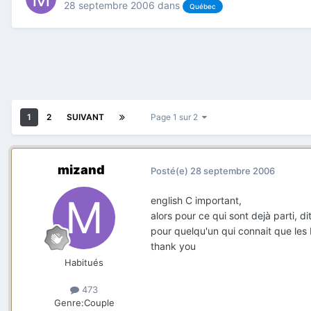
28 septembre 2006
dans
Québec
1
2
SUIVANT
Page 1 sur 2
mizand
Posté(e)
28 septembre 2006
english C important,
alors pour ce qui sont dejà parti, 
pour quelqu'un qui connait que les 
thank you
Habitués
473
Genre:
Couple