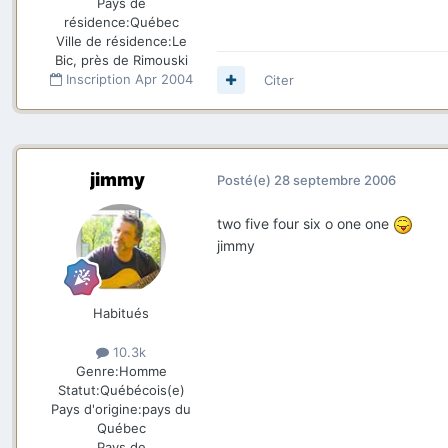
Pays de
résidence:
Québec
Ville de résidence:
Le
Bic, près de Rimouski
Inscription
Apr 2004
Citer
jimmy
Posté(e)
28 septembre 2006
two five four six o one one
jimmy
Habitués
10.3k
Genre:
Homme
Statut:
Québécois(e)
Pays d'origine:
pays du
Québec
Pays de