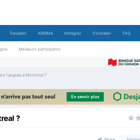
Travailler
ARRIMA
Immigrer
S'installer
FAQ
ligne
Meilleurs participants
 l'anglais à Montreal ?
real ?
Share
Abonn