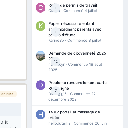
Refus de permis de travail
1
Cedbri
· Commencé
4 juillet
Papier nécessaire enfant
accompagnant parents avec
1
permis d’étude
KarineBo
· Commencé
8 juillet
Demande de citoyenneté 2025-
2026
12
nanancyr
· Commencé
18 août
2025
Problème renouvellement carte
RP en ligne
7
Davidgigi5
· Commencé
22
Habitués
décembre 2022
TVRP portail et message de
0
retour
80 $;
hellodutaillis
· Commencé
26 juin