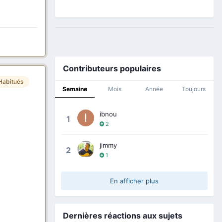
Contributeurs populaires
Habitués
Semaine
Mois
Année
Toujours
ibnou
1
2
jimmy
2
1
En afficher plus
Dernières réactions aux sujets