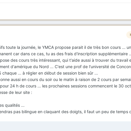
fs toute la journée, le YMCA propose parait il de très bon cours ... u
manent car dans ce cas, tu as des frais d'inscription supplémentaire ..
ose des cours très intéressant, qui t'aide aussi à trouver du travail e
nt d'amérique du Nord ... C'est une prof de l'université de Concord
$ chaque ... à régler en début de session bien sûr ...
donne aussi en cours du soir ou le matin à raison de 2 cours par semai
pour 24 h de cours ... les prochaines sessions commencent le 30 octo
esse de leur site :
s qualités ...
viendras pas bilingue en claquant des doigts, il faut un peu de temps