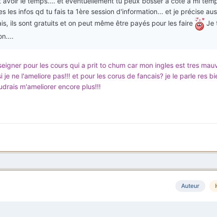
ut avoir le temps.... et éventuellement tu peux bosser à coté à mi temp
s les infos qd tu fais ta 1ère session d'information... et je précise au
is, ils sont gratuits et on peut même être payés pour les faire
Je 
n....
seigner pour les cours qui a prit to chum car mon ingles est tres mauv
 je ne l'ameliore pas!!! et pour les corus de fancais? je le parle res bi
udrais m'ameliorer encore plus!!!
Auteur