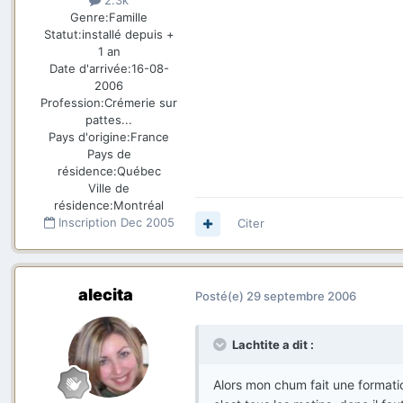
2.3k
Genre:
Famille
Statut:
installé depuis +
1 an
Date d'arrivée:
16-08-
2006
Profession:
Crémerie sur
pattes...
Pays d'origine:
France
Pays de
résidence:
Québec
Ville de
résidence:
Montréal
Inscription
Dec 2005
Citer
alecita
Posté(e)
29 septembre 2006
Lachtite a dit :
Alors mon chum fait une formati