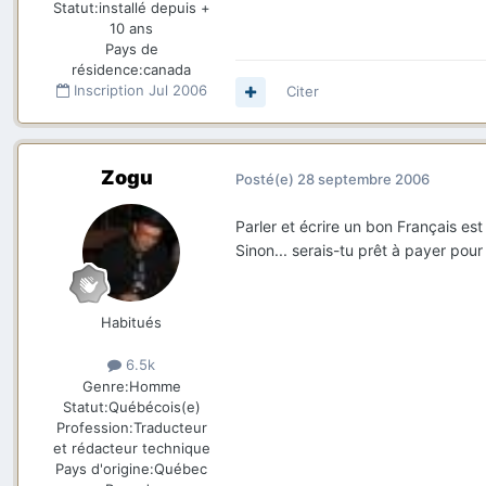
Statut:
installé depuis +
10 ans
Pays de
résidence:
canada
Inscription
Jul 2006
Citer
Zogu
Posté(e)
28 septembre 2006
Parler et écrire un bon Français es
Sinon... serais-tu prêt à payer pou
Habitués
6.5k
Genre:
Homme
Statut:
Québécois(e)
Profession:
Traducteur
et rédacteur technique
Pays d'origine:
Québec