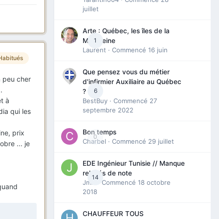
juillet
Arte : Québec, les îles de la
1
Madeleine
Laurent
· Commencé
16 juin
Habitués
Que pensez vous du métier
n peu cher
d'infirmier Auxiliaire au Québec
.
6
?
t à
BestBuy
· Commencé
27
septembre 2022
ia qui les
Bon temps
ne, prix
0
Charbel
· Commencé
29 juillet
bre ... je
EDE Ingénieur Tunisie // Manque
relevés de note
14
Jmili
· Commencé
18 octobre
 quand
2018
CHAUFFEUR TOUS