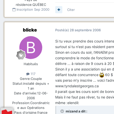
résidence:
QUÉBEC
Inscription
Sep 2000
Citer
blicke
Posté(e)
28 septembre 2006
Si tu veux prendre des cours intensi
surtout si tu n'est pas résident per
Sinon en cours du soir, l'ANAEM prop
comprendre le mode de fonctionneme
délivre ... à raison de 9 cours à 20 
Habitués
Sinon il y a une association qui en 
117
défiant toute concurrence
60 $ 
Genre:
Couple
vais perso m'y inscrire ... voici l'adr
Statut:
installé depuis +
www.tyndalestgeorges.ca
1 an
il parait que les cours sont de bonne
Date d'arrivée:
12-06-
Mais il ne faut pas rêver, tu ne de
2006
même :elendil:
Profession:
Coordinatric
e aux Opérations
mizand a dit :
Pays d'origine:
france