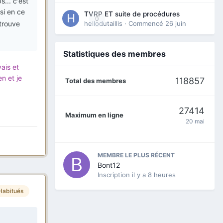
s... c'est
ssi en ce
TVRP ET suite de procédures
0
hellodutaillis
· Commencé
26 juin
trouve
Statistiques des membres
ais et
en et je
118857
Total des membres
27414
Maximum en ligne
20 mai
MEMBRE LE PLUS RÉCENT
Bont12
Inscription
il y a 8 heures
Habitués