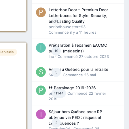
Letterbox Door – Premium Door
Letterboxes for Style, Security,
0
and Lasting Quality
periodhousestore93
·
Commencé
il y a 11 heures
Préparation à l'examen EACMC
19
partie I (médecins)
Habitués
Ino
· Commencé
27 octobre 2023
Venir au Québec pour la retraite
5
Sab74
· Commencé
26 mai
👬 Parrainage 2019-2026
piinoush
11144
· Commencé
22 février
2019
Séjour hors Québec avec RP
obtenue via PEQ : risques et
2
conséquences ?
Tarantino04
· Commencé
28