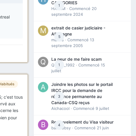
CATEGORIES
1
HAZEM
· Commencé
20
septembre 2024
treal
extrait de casier judiciaire -
Allemagne
5
maries
· Commencé
13
septembre 2005
La peur de me faire scam
Queen_1992
1
· Commencé
15
juillet
Habitués
Joindre les photos sur le portail
IRCC pour la demande de
3
résidence permanente au
; c'est tous
Canada-CSQ reçus
servé aux
Aichacool
· Commencé
9 juillet
ncerne les
bien pour
Renouvelement du Visa visiteur
4
babibubsy
· Commencé
21 juin