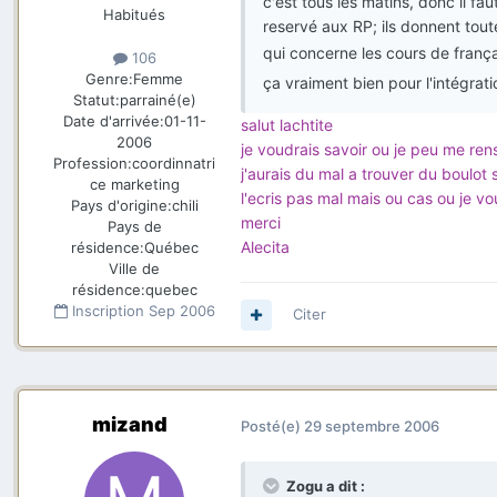
c'est tous les matins, donc il fa
Habitués
reservé aux RP; ils donnent toute
qui concerne les cours de frança
106
Genre:
Femme
ça vraiment bien pour l'intégratio
Statut:
parrainé(e)
Date d'arrivée:
01-11-
salut lachtite
2006
je voudrais savoir ou je peu me ren
Profession:
coordinnatri
j'aurais du mal a trouver du boulot si
ce marketing
l'ecris pas mal mais ou cas ou je vo
Pays d'origine:
chili
merci
Pays de
Alecita
résidence:
Québec
Ville de
résidence:
quebec
Inscription
Sep 2006
Citer
mizand
Posté(e)
29 septembre 2006
Zogu a dit :